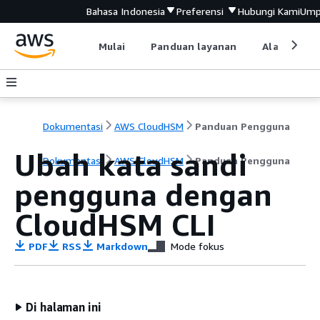
Bahasa Indonesia
Preferensi
Hubungi Kami
Ump
Mulai
Panduan layanan
Alat devel
Dokumentasi
AWS CloudHSM
Panduan Pengguna
Ubah kata sandi
Dokumentasi
AWS CloudHSM
Panduan Pengguna
pengguna dengan
CloudHSM CLI
PDF
RSS
Markdown
Mode fokus
Di halaman ini