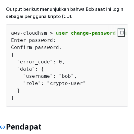
Output berikut menunjukkan bahwa Bob saat ini login
sebagai pengguna kripto (CU).
aws-cloudhsm > 
user change-password --use
Enter password:

{
  "error_code": 0,

  "data": 
{
    "username": "bob",

    "role": "crypto-user"

  }

}
Pendapat