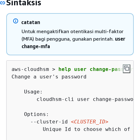
Sintaksis
catatan
Untuk mengaktifkan otentikasi multi-faktor
(MFA) bagi pengguna, gunakan perintah.
user
change-mfa
aws-cloudhsm > 
help user change-password
Change a user's password

    Usage:

        cloudhsm-cli user change-password
    Options:

      --cluster-id 
<CLUSTER_ID>
          Unique Id to choose which of th