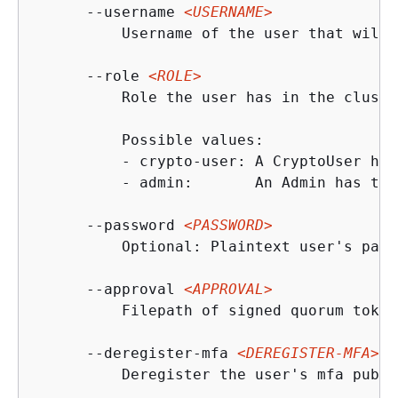
      --username 
<USERNAME>
          Username of the user that will 
      --role 
<ROLE>
          Role the user has in the cluster
          Possible values:

          - crypto-user: A CryptoUser has
          - admin:       An Admin has the
      --password 
<PASSWORD>
          Optional: Plaintext user's pass
      --approval 
<APPROVAL>
          Filepath of signed quorum token
      --deregister-mfa 
<DEREGISTER-MFA>
          Deregister the user's mfa publi