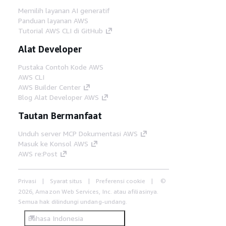
Memilih layanan AI generatif
Panduan layanan AWS
Tutorial AWS CLI di GitHub
Alat Developer
Pustaka Contoh Kode AWS
AWS CLI
AWS Builder Center
Blog Alat Developer AWS
Tautan Bermanfaat
Unduh server MCP Dokumentasi AWS
Masuk ke Konsol AWS
AWS re:Post
Privasi
Syarat situs
Preferensi cookie
©
2026, Amazon Web Services, Inc. atau afiliasinya.
Semua hak dilindungi undang-undang.
Bahasa Indonesia