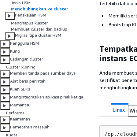
Jenis HSM
terlebih dahulu 
Menghubungkan ke cluster
Penskalaan HSM
Memiliki ser
Menghapus klaster
Bootstrap Kl
Membuat cluster dari backup
Migrasi tipe cluster HSM
Pengguna HSM
Tempatkan
Kunci
instans E
Cadangan cluster
Cluster kloning
Anda membuat ser
Memberi tanda pada sumber daya
sertifikat pener
Alat baris perintah
menghubungkan k
Klien SDKs
Mengintegrasikan aplikasi pihak ketiga
Memantau
Linux
Wi
Performa
Keamanan
Pemecahan masalah
/opt/cloud
Kuota