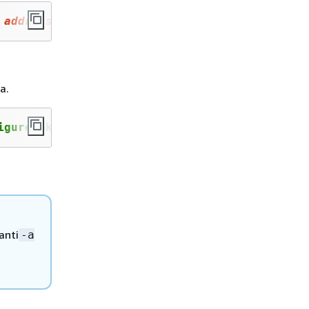
 addresses>
a.
igure-pkcs11.exe" -a 
<HSM IP addresses>
anti
-a