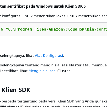
an sertifikat pada Windows untuk Klien SDK 5
 konfigurasi untuk menentukan lokasi untuk menerbitkan sert
 
& "C:\Program Files\Amazon\CloudHSM\bin\conf
selengkapnya, lihat
Alat Konfigurasi
.
 selengkapnya tentang menginisialisasi klaster atau membua
ertifikat, lihat
Menginisialisasi
Cluster.
 Klien SDK
p berbeda tergantung pada versi Klien SDK yang Anda gunaka
liki alamat IP dari salah satu modul keamanan perangkat ke