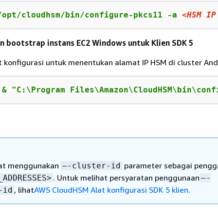
/opt/cloudhsm/bin/configure-pkcs11 -a 
<HSM IP
n bootstrap instans EC2 Windows untuk Klien SDK 5
 konfigurasi untuk menentukan alamat IP HSM di cluster And
 
& "C:\Program Files\Amazon\CloudHSM\bin\conf
at menggunakan
parameter sebagai pengg
–-cluster-id
. Untuk melihat persyaratan penggunaan
_ADDRESSES>
–-
, lihat
AWS CloudHSM Alat konfigurasi SDK 5 klien
.
-id