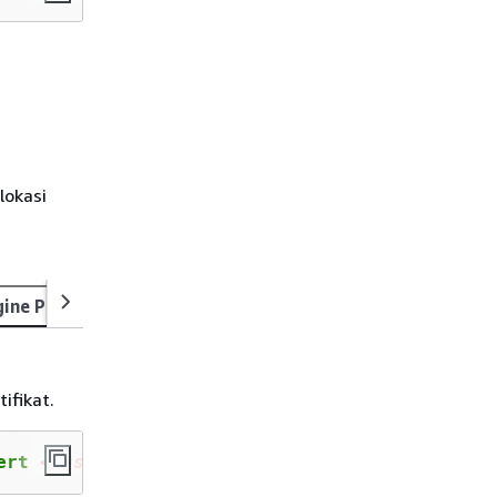
lokasi
ine Provider
Key Storage Provider (KSP)
JCE provider
ifikat.
ert 
<customerCA certificate file>