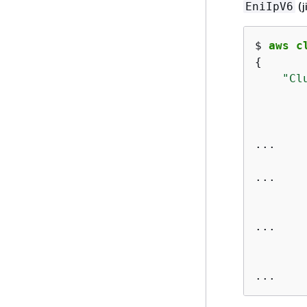
(j
EniIpV6
$ 
aws c
{
"Cl
...

...

        
...

...