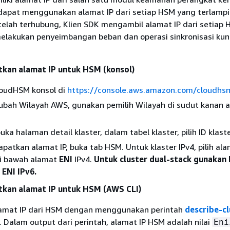
a dapat menggunakan alamat IP dari setiap HSM yang terlampi
telah terhubung, Klien SDK mengambil alamat IP dari setiap
lakukan penyeimbangan beban dan operasi sinkronisasi kunci
kan alamat IP untuk HSM (konsol)
oudHSM konsol di
https://console.aws.amazon.com/cloudh
bah Wilayah AWS, gunakan pemilih Wilayah di sudut kanan 
a halaman detail klaster, dalam tabel klaster, pilih ID klaste
atkan alamat IP, buka tab HSM. Untuk klaster IPv4, pilih al
i bawah alamat
ENI
IPv4.
Untuk cluster dual-stack gunakan 
 ENI IPv6.
kan alamat IP untuk HSM (AWS CLI)
amat IP dari HSM dengan menggunakan perintah
describe-cl
. Dalam output dari perintah, alamat IP HSM adalah nilai
Eni