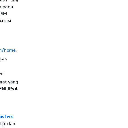
r pada
 HSM
 sisi
sm/home
.
atas
r.
amat yang
ENI IPv4
usters
dan
Ip