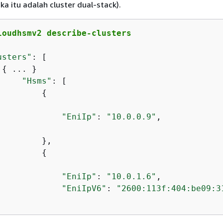
ika itu adalah cluster dual-stack).
loudhsmv2 describe-clusters
usters"
: [

{
 ... }

"Hsms"
: [

{
"EniIp"
: 
"10.0.0.9"
,

        },

{
"EniIp"
: 
"10.0.1.6"
,

"EniIpV6"
: 
"2600:113f:404:be09:3