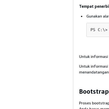
Tempat penerbit
Gunakan alat
PS C:\>
Untuk informasi 
Untuk informasi
menandatangani s
Bootstrap
Proses bootstra
Anda harus memi