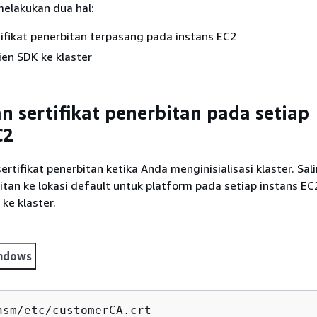
melakukan dua hal:
tifikat penerbitan terpasang pada instans EC2
ien SDK ke klaster
 sertifikat penerbitan pada setiap
C2
tifikat penerbitan ketika Anda menginisialisasi klaster. Sali
bitan ke lokasi default untuk platform pada setiap instans E
e klaster.
ndows
hsm/etc/
customerCA.crt