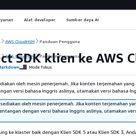
ayanan
Alat developer
Sumber daya AI
i
AWS CloudHSM
Panduan Pengguna
ct SDK klien ke AWS C
i
AWS CloudHSM
Panduan Pengguna
arkdown
Mode fokus
diakan oleh mesin penerjemah. Jika konten terjemahan yang 
gan versi bahasa Inggris aslinya, utamakan versi bahasa Ing
sediakan oleh mesin penerjemah. Jika konten terjemahan ya
tentangan dengan versi bahasa Inggris aslinya, utamakan ver
g ke klaster baik dengan Klien SDK 5 atau Klien SDK 3, And