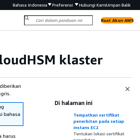
Bahasa Indonesia
Preferensi
Hubungi Kami
Umpan Balik
Buat Akun AWS
loudHSM klaster
diberikan
gris.
Di halaman ini
ng
si bahasa
Tempatkan sertifikat
penerbitan pada setiap
instans EC2
Tentukan lokasi sertifikat
a harus
penerbitan