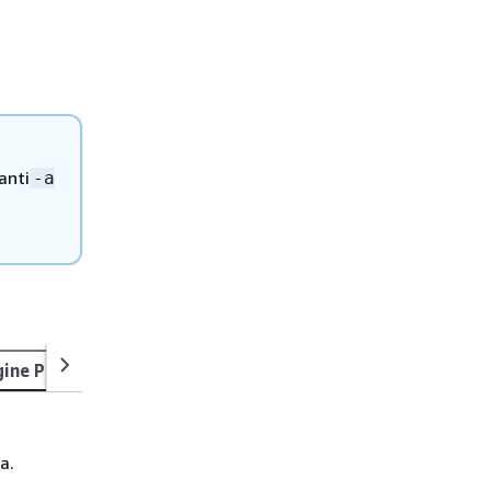
anti
-a
ine Provider
Key Storage Provider (KSP)
JCE provider
a.