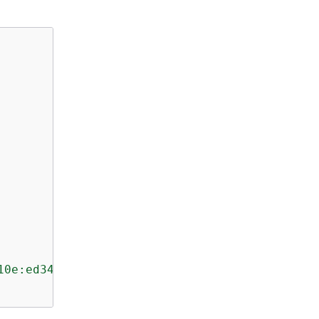
10e:ed34:3412:f733"
,
