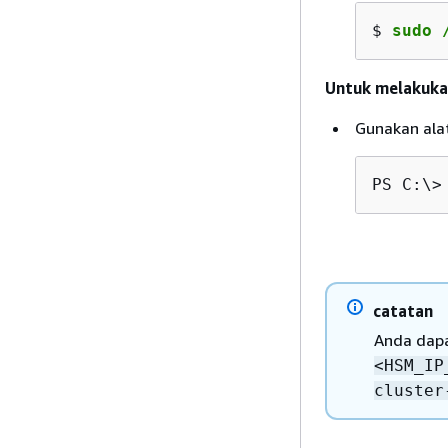
$ 
sudo 
Untuk melakuka
Gunakan alat
PS C:\>
catatan
Anda dap
<HSM_IP
cluster