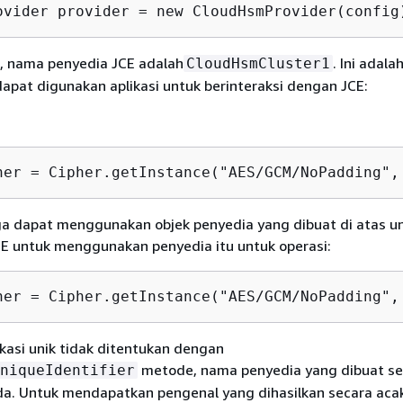
ovider provider = new CloudHsmProvider(config
i, nama penyedia JCE adalah
. Ini adal
CloudHsmCluster1
apat digunakan aplikasi untuk berinteraksi dengan JCE:
her = Cipher.getInstance("AES/GCM/NoPadding",
uga dapat menggunakan objek penyedia yang dibuat di atas u
E untuk menggunakan penyedia itu untuk operasi:
her = Cipher.getInstance("AES/GCM/NoPadding",
ikasi unik tidak ditentukan dengan
metode, nama penyedia yang dibuat se
niqueIdentifier
da. Untuk mendapatkan pengenal yang dihasilkan secara acak 