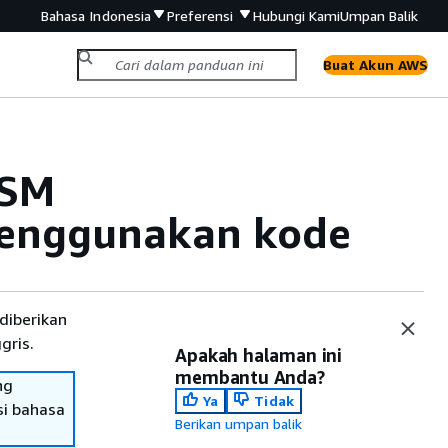
Bahasa Indonesia
Preferensi
Hubungi Kami
Umpan Balik
Buat Akun AWS
HSM
enggunakan kode
diberikan
gris.
Apakah halaman ini
membantu Anda?
ng
Ya
Tidak
si bahasa
Berikan umpan balik