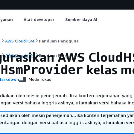
ayanan
Alat developer
Sumber daya AI
i
AWS CloudHSM
Panduan Pengguna
gurasikan AWS Cloud
i
AWS CloudHSM
Panduan Pengguna
kelas m
dHsmProvider
arkdown
Mode fokus
diakan oleh mesin penerjemah. Jika konten terjemahan yang 
gan versi bahasa Inggris aslinya, utamakan versi bahasa Ing
sediakan oleh mesin penerjemah. Jika konten terjemahan ya
tentangan dengan versi bahasa Inggris aslinya, utamakan ver