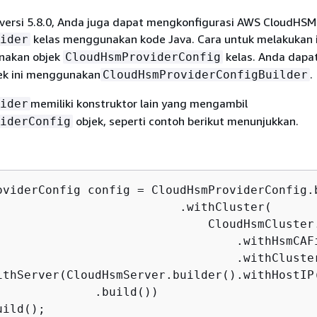
 versi 5.8.0, Anda juga dapat mengkonfigurasi AWS CloudHSM
kelas menggunakan kode Java. Cara untuk melakukan i
ider
nakan objek
kelas. Anda dapa
CloudHsmProviderConfig
k ini menggunakan
.
CloudHsmProviderConfigBuilder
memiliki konstruktor lain yang mengambil
ider
objek, seperti contoh berikut menunjukkan.
iderConfig
oviderConfig config = CloudHsmProviderConfig.b
                          .withCluster(  

                              CloudHsmCluster.
                                  .withHsmCAFi
                                  .withCluster
ithServer(CloudHsmServer.builder().withHostIP(
              .build())  

ild();
