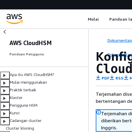
Mulai
Panduan l
Dokumentas
AWS CloudHSM
Konfi
Dokumentas
Panduan Pengguna
Clou
Apa itu AWS CloudHSM?
PDF
RSS
M
Mulai menggunakan
Praktik terbaik
Terjemahan dise
klaster
bertentangan den
Pengguna HSM
Kunci
Terjemahan di
diberikan ber
Cadangan cluster
Inggris.
Cluster kloning