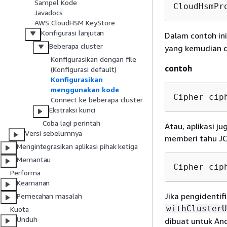
Sampel Kode
CloudHsmPr
Javadocs
AWS CloudHSM KeyStore
Konfigurasi lanjutan
Dalam contoh in
Beberapa cluster
yang kemudian d
Konfigurasikan dengan file
contoh
(Konfigurasi default)
Konfigurasikan
menggunakan kode
Cipher cip
Connect ke beberapa cluster
Ekstraksi kunci
Coba lagi perintah
Atau, aplikasi j
Versi sebelumnya
memberi tahu JC
Mengintegrasikan aplikasi pihak ketiga
Memantau
Cipher cip
Performa
Keamanan
Jika pengidentif
Pemecahan masalah
withClusterU
Kuota
Unduh
dibuat untuk An