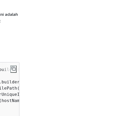
ni adalah
t
uilder()  

builder()  

lePath(hsmCAFilePath)

UniqueIdentifier("CloudHsmCluster1")

hostName).build())  
