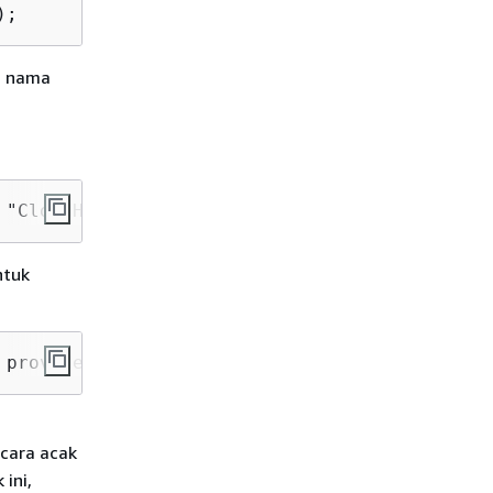
);
ah nama
 "CloudHsmCluster1");
ntuk
 provider);
cara acak
ini,