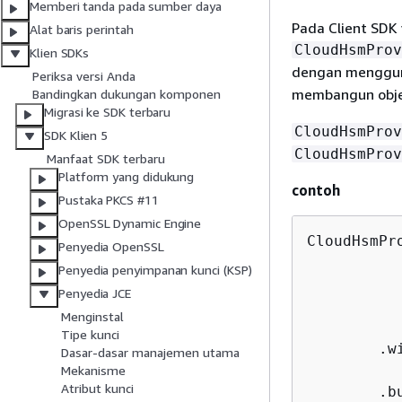
Memberi tanda pada sumber daya
Pada Client SDK
Alat baris perintah
CloudHsmProv
Klien SDKs
dengan menggu
Periksa versi Anda
membangun obje
Bandingkan dukungan komponen
Migrasi ke SDK terbaru
CloudHsmProv
SDK Klien 5
CloudHsmProv
Manfaat SDK terbaru
Platform yang didukung
contoh
Pustaka PKCS #11
OpenSSL Dynamic Engine
CloudHsmPr
Penyedia OpenSSL
          
Penyedia penyimpanan kunci (KSP)
          
Penyedia JCE
          
Menginstal
          
Tipe kunci
        .w
Dasar-dasar manajemen utama
          
Mekanisme
Atribut kunci
        .bu