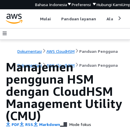
Bahasa Indonesia
Preferensi
Hubungi Kami
Ump
Mulai
Panduan layanan
Alat devel
Dokumentasi
AWS CloudHSM
Panduan Pengguna
Manajemen
Dokumentasi
AWS CloudHSM
Panduan Pengguna
pengguna HSM
dengan CloudHSM
Management Utility
(CMU)
PDF
RSS
Markdown
Mode fokus