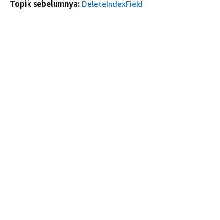
Topik sebelumnya:
DeleteIndexField