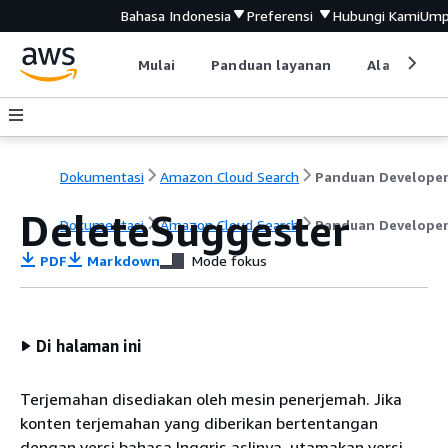
Bahasa Indonesia
Preferensi
Hubungi Kami
Ump
Mulai
Panduan layanan
Alat devel
Dokumentasi
Amazon Cloud Search
Panduan Develope
DeleteSuggester
Dokumentasi
Amazon Cloud Search
Panduan Develope
PDF
Markdown
Mode fokus
Di halaman ini
Terjemahan disediakan oleh mesin penerjemah. Jika
konten terjemahan yang diberikan bertentangan
dengan versi bahasa Inggris aslinya, utamakan versi