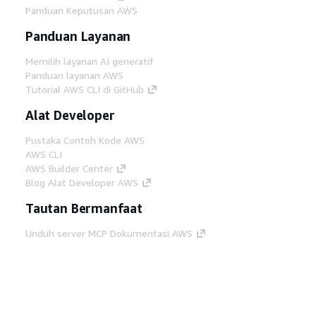
Panduan Keputusan AWS
Panduan Layanan
Memilih layanan AI generatif
Panduan layanan AWS
Tutorial AWS CLI di GitHub
Alat Developer
Pustaka Contoh Kode AWS
AWS CLI
AWS Builder Center
Blog Alat Developer AWS
Tautan Bermanfaat
Unduh server MCP Dokumentasi AWS
Masuk ke Konsol AWS
AWS re:Post
Privasi
Syarat situs
Preferensi cookie
©
2026, Amazon Web Services, Inc. atau afiliasinya.