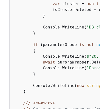
var
 cluster = 
await
 aur
                isClusterDeleted = clus
            }

            Console.WriteLine(
"DB clust
        }

if
 (parameterGroup 
is
not
null
 
{
            Console.WriteLine(
$"20. Del
await
 auroraWrapper.DeleteC
            Console.WriteLine(
"Paramete
        }

        Console.WriteLine(
new
string
(
'-
    }

///
<summary>
///
 Get a yes or no response from t