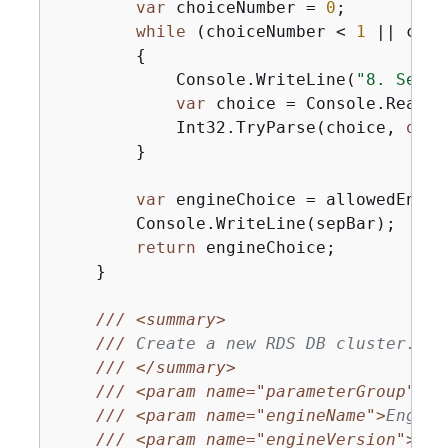
var
 choiceNumber = 
0
;

while
 (choiceNumber < 
1
 || choi
{
            Console.WriteLine(
"8. Selec
var
 choice = Console.ReadLin
            Int32.TryParse(choice, 
out
 
        }

var
 engineChoice = allowedEngin
        Console.WriteLine(sepBar);

return
 engineChoice;

    }

///
<summary>
///
 Create a new RDS DB cluster.
///
</summary>
///
<param name="parameterGroup">
Pa
///
<param name="engineName">
Engine
///
<param name="engineVersion">
Eng