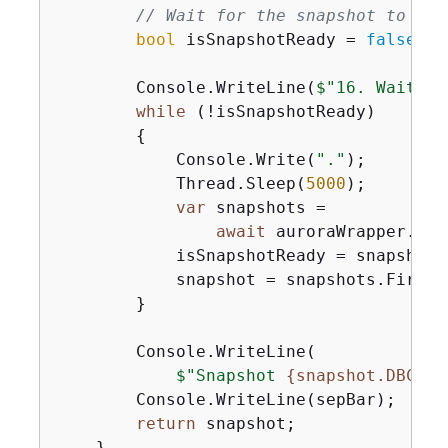
// Wait for the snapshot to be 
bool
 isSnapshotReady = 
false
;

        Console.WriteLine(
$"16. Waiting
while
 (!isSnapshotReady)

{
            Console.Write(
"."
);

            Thread.Sleep(
5000
);

var
 snapshots =

await
 auroraWrapper.Des
            isSnapshotReady = snapshots
            snapshot = snapshots.First()
        }

        Console.WriteLine(

$"Snapshot 
{
snapshot.DBClus
        Console.WriteLine(sepBar);

return
 snapshot;

    }
