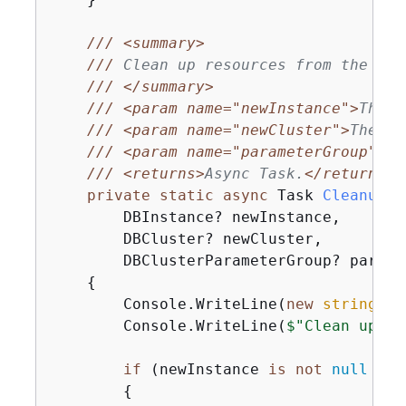
///
<summary>
///
 Clean up resources from the sce
///
</summary>
///
<param name="newInstance">
The i
///
<param name="newCluster">
The cl
///
<param name="parameterGroup">
Th
///
<returns>
Async Task.
</returns>
private
static
async
 Task 
CleanupRe
        DBInstance? newInstance,

        DBCluster? newCluster,

        DBClusterParameterGroup? parame
{
        Console.WriteLine(
new
string
(
'-
        Console.WriteLine(
$"Clean up re
if
 (newInstance 
is
not
null
 && 
{