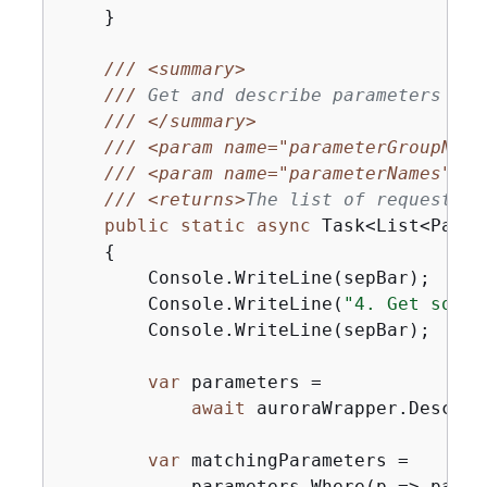
    }

///
<summary>
///
 Get and describe parameters fro
///
</summary>
///
<param name="parameterGroupName
///
<param name="parameterNames">
Op
///
<returns>
The list of requested 
public
static
async
 Task<List<Param
{
        Console.WriteLine(sepBar);

        Console.WriteLine(
"4. Get some 
        Console.WriteLine(sepBar);

var
 parameters =

await
 auroraWrapper.Describ
var
 matchingParameters =

            parameters.Where(p => param