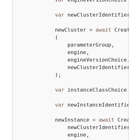
var
 newClusterIdentifier = 
            newCluster = 
await
 CreateNe
            (

                parameterGroup,

                engine,

                engineVersionChoice.Engi
                newClusterIdentifier

            );

var
 instanceClassChoice = 
a
var
 newInstanceIdentifier =
            newInstance = 
await
 CreateN
                newClusterIdentifier,

                engine,
