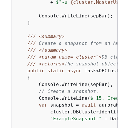
            + 
$"-u 
{
cluster.MasterUsern
        Console.WriteLine(sepBar);

    }

///
<summary>
///
 Create a snapshot from an Amazo
///
</summary>
///
<param name="cluster">
DB cluste
///
<returns>
The snapshot object.
</
public
static
async
 Task<DBClusterS
{
        Console.WriteLine(sepBar);

// Create a snapshot.
        Console.WriteLine(
$"15. Creatin
var
 snapshot = 
await
 auroraWrap
            cluster.DBClusterIdentifier,
"ExampleSnapshot-"
 + DateTi