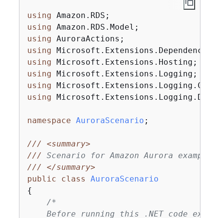
using
using
using
using
using
using
using
using
 Microsoft.Extensions.Logging.Debug
namespace
AuroraScenario
;

///
<summary>
///
 Scenario for Amazon Aurora examples
///
</summary>
public
class
AuroraScenario
{
/*

    Before running this .NET code examp