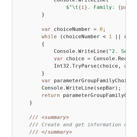
$"\t
{
i}
. Family: 
{
param
        }

var
 choiceNumber = 
0
;

while
 (choiceNumber < 
1
 || choi
{
            Console.WriteLine(
"2. Selec
var
 choice = Console.ReadLin
            Int32.TryParse(choice, 
out
 
        }

var
 parameterGroupFamilyChoice 
        Console.WriteLine(sepBar);

return
 parameterGroupFamilyChoic
    }

///
<summary>
///
 Create and get information on a
///
</summary>