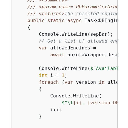
///
<param name="dbParameterGroupFa
///
<returns>
The selected engine ve
public
static
async
 Task<DBEngineVe
{
        Console.WriteLine(sepBar);

// Get a list of allowed engine
var
 allowedEngines =

await
 auroraWrapper.Describ
        Console.WriteLine(
$"Available D
int
 i = 
1
;

foreach
 (
var
 version 
in
 allowed
{
            Console.WriteLine(

$"\t
{
i}
. 
{
version.DBEng
            i++;

        }
