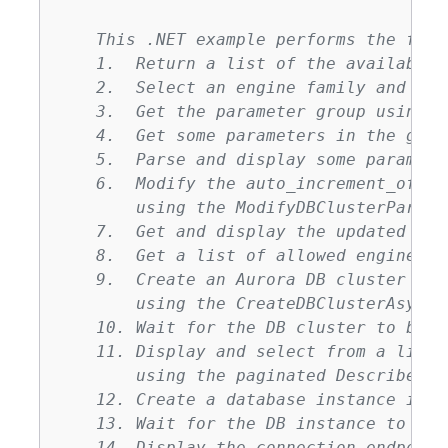
    This .NET example performs the foll
    1.  Return a list of the available 
    2.  Select an engine family and cre
    3.  Get the parameter group using t
    4.  Get some parameters in the grou
    5.  Parse and display some paramete
    6.  Modify the auto_increment_offse
        using the ModifyDBClusterParame
    7.  Get and display the updated par
    8.  Get a list of allowed engine ve
    9.  Create an Aurora DB cluster tha
        using the CreateDBClusterAsync m
    10. Wait for the DB cluster to be r
    11. Display and select from a list 
        using the paginated DescribeOrd
    12. Create a database instance in t
    13. Wait for the DB instance to be 
    14. Display the connection endpoint