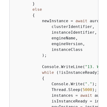
        }

else
{
            newInstance = 
await
 auroraW
                clusterIdentifier,

                instanceIdentifier,

                engineName,

                engineVersion,

                instanceClass

            );

            Console.WriteLine(
"13. Wait
while
 (!isInstanceReady)

{
                Console.Write(
"."
);

                Thread.Sleep(
5000
);

                instances = 
await
 auror
                isInstanceReady = insta
                newInstance = instances.