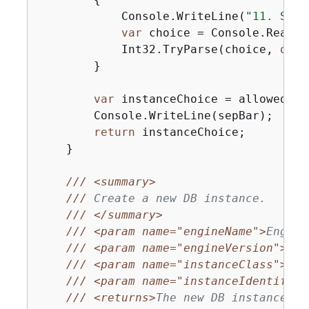
            Console.WriteLine(
"11. Sele
var
 choice = Console.ReadLin
            Int32.TryParse(choice, 
out
 
        }

var
 instanceChoice = allowedIns
        Console.WriteLine(sepBar);

return
 instanceChoice;

    }

///
<summary>
///
 Create a new DB instance.
///
</summary>
///
<param name="engineName">
Engine
///
<param name="engineVersion">
Eng
///
<param name="instanceClass">
Ins
///
<param name="instanceIdentifier
///
<returns>
The new DB instance.
</