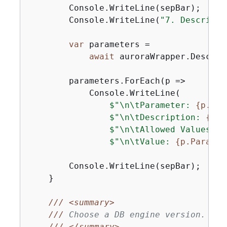
        Console.WriteLine(sepBar);

        Console.WriteLine(
"7. Describe 
var
 parameters =

await
 auroraWrapper.Describ
        parameters.ForEach(p =>

            Console.WriteLine(

$"\n\tParameter: 
{
p.Par
$"\n\tDescription: 
{
p.D
$"\n\tAllowed Values: 
{
$"\n\tValue: 
{
p.Paramet
        Console.WriteLine(sepBar);

    }

///
<summary>
///
 Choose a DB engine version.
///
</summary>