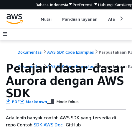
Bahasa Indonesia
Preferensi
Hubungi Kami
Ump
Mulai
Panduan layanan
Alat devel
Dokumentasi
AWS SDK Code Examples
Pelajari dasar-dasar
Dokumentasi
AWS SDK Code Examples
Perpustakaan K
Aurora dengan AWS
SDK
PDF
Markdown
Mode fokus
Ada lebih banyak contoh AWS SDK yang tersedia di
repo Contoh
SDK AWS Doc
. GitHub