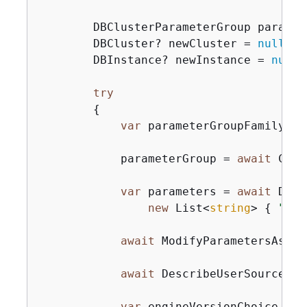
        DBClusterParameterGroup paramet
        DBCluster? newCluster = 
null
;

        DBInstance? newInstance = 
null
;

try
{
var
 parameterGroupFamily = 
            parameterGroup = 
await
 Crea
var
 parameters = 
await
 Desc
new
 List<
string
> 
{
"aut
await
 ModifyParametersAsync
await
 DescribeUserSourcePar
var
 engineVersionChoice = 
a