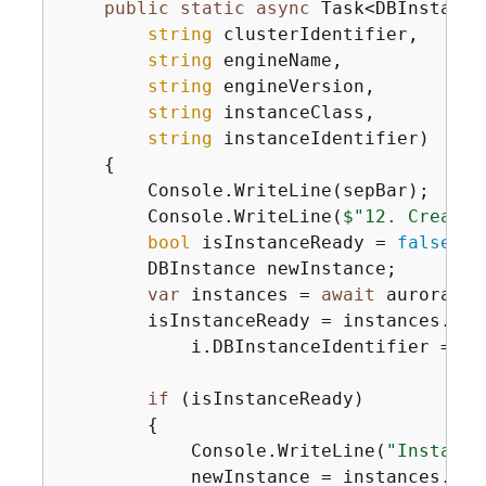
public
static
async
 Task<DBInstance
string
 clusterIdentifier,

string
 engineName,

string
 engineVersion,

string
 instanceClass,

string
 instanceIdentifier)

{
        Console.WriteLine(sepBar);

        Console.WriteLine(
$"12. Create 
bool
 isInstanceReady = 
false
;

        DBInstance newInstance;

var
 instances = 
await
 auroraWra
        isInstanceReady = instances.Fir
            i.DBInstanceIdentifier == i
if
 (isInstanceReady)

{
            Console.WriteLine(
"Instance
            newInstance = instances.Fir