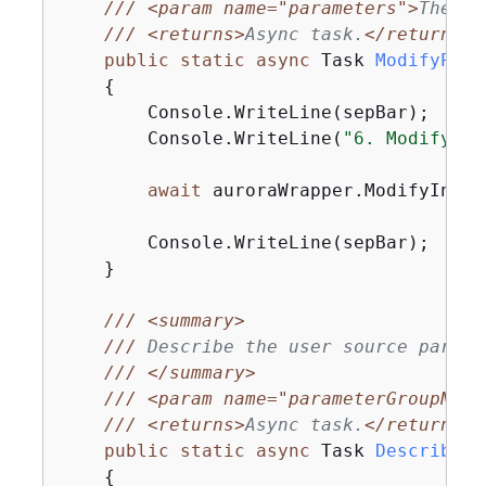
///
<param name="parameters">
The pa
///
<returns>
Async task.
</returns>
public
static
async
 Task 
ModifyPara
{
        Console.WriteLine(sepBar);

        Console.WriteLine(
"6. Modify so
await
 auroraWrapper.ModifyInteg
        Console.WriteLine(sepBar);

    }

///
<summary>
///
 Describe the user source parame
///
</summary>
///
<param name="parameterGroupName
///
<returns>
Async task.
</returns>
public
static
async
 Task 
DescribeUs
{