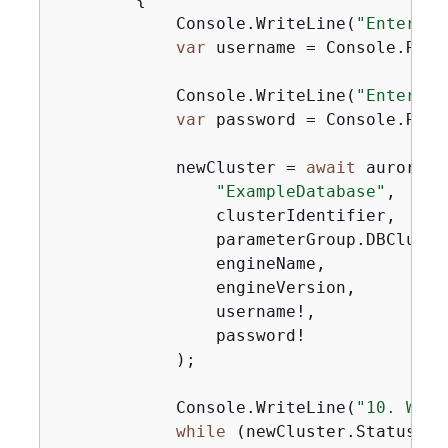
            Console.WriteLine(
"Enter an
var
 username = Console.ReadL
            Console.WriteLine(
"Enter an
var
 password = Console.ReadL
            newCluster = 
await
 auroraWr
"ExampleDatabase"
,

                clusterIdentifier,

                parameterGroup.DBCluste
                engineName,

                engineVersion,

                username!,

                password!

            );

            Console.WriteLine(
"10. Wait
while
 (newCluster.Status !=