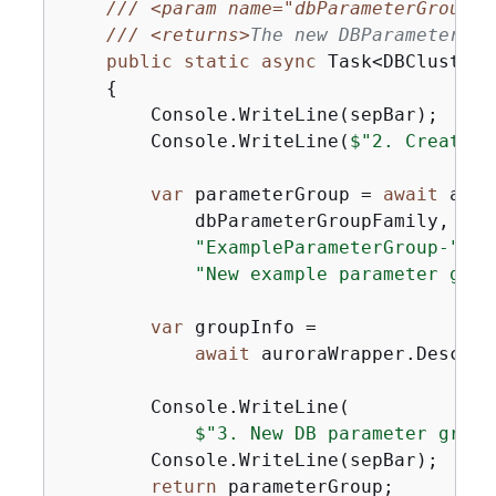
///
<param name="dbParameterGroupFa
///
<returns>
The new DBParameterGro
public
static
async
 Task<DBClusterP
{
        Console.WriteLine(sepBar);

        Console.WriteLine(
$"2. Create n
var
 parameterGroup = 
await
 auro
            dbParameterGroupFamily,

"ExampleParameterGroup-"
 + 
"New example parameter grou
var
 groupInfo =

await
 auroraWrapper.Describ
        Console.WriteLine(

$"3. New DB parameter group
        Console.WriteLine(sepBar);

return
 parameterGroup;
