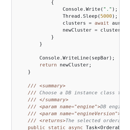
{
                Console.Write(
"."
);

                Thread.Sleep(
5000
);

                clusters = 
await
 aurora
                newCluster = clusters.Fi
            }

        }

        Console.WriteLine(sepBar);

return
 newCluster;

    }

///
<summary>
///
 Choose a DB instance class for 
///
</summary>
///
<param name="engine">
DB engine 
///
<param name="engineVersion">
DB 
///
<returns>
The selected orderable
public
static
async
 Task<OrderableD