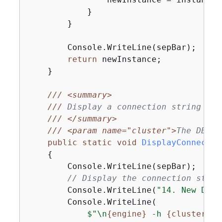
            }

        }

        Console.WriteLine(sepBar);

return
 newInstance;

    }

///
<summary>
///
 Display a connection string for
///
</summary>
///
<param name="cluster">
The DB cl
public
static
void
DisplayConnectio
{
        Console.WriteLine(sepBar);

// Display the connection strin
        Console.WriteLine(
"14. New DB c
        Console.WriteLine(

$"\n
{
engine}
 -h 
{
cluster.En