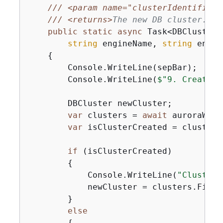
///
<param name="clusterIdentifier"
///
<returns>
The new DB cluster.
</r
public
static
async
 Task<DBCluster?
string
 engineName, 
string
 engin
{
        Console.WriteLine(sepBar);

        Console.WriteLine(
$"9. Create a
        DBCluster newCluster;

var
 clusters = 
await
 auroraWrap
var
 isClusterCreated = clusters
if
 (isClusterCreated)

{
            Console.WriteLine(
"Cluster 
            newCluster = clusters.First
        }

else
{