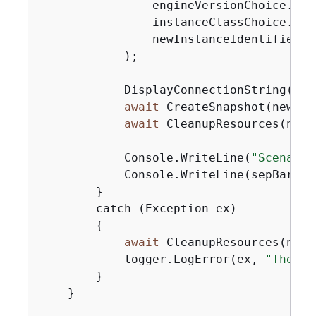
                engineVersionChoice.Engi
                instanceClassChoice.DBI
                newInstanceIdentifier

            );

            DisplayConnectionString(newC
await
 CreateSnapshot(newClu
await
 CleanupResources(newI
            Console.WriteLine(
"Scenario
            Console.WriteLine(sepBar);

        }

        catch (Exception ex)

{
await
 CleanupResources(newI
            logger.LogError(ex, 
"There 
        }

    }
