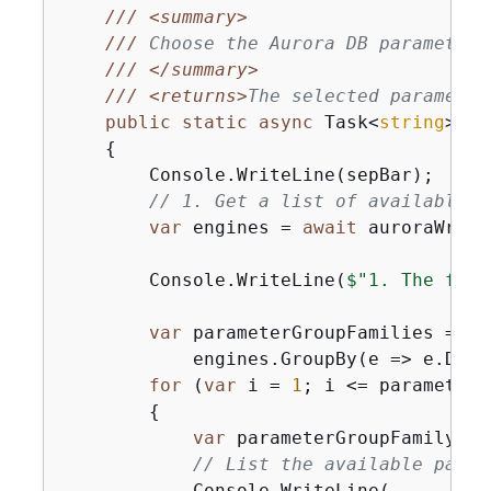
///
<summary>
///
 Choose the Aurora DB parameter 
///
</summary>
///
<returns>
The selected parameter
public
static
async
 Task<
string
> 
Ch
{
        Console.WriteLine(sepBar);

// 1. Get a list of available e
var
 engines = 
await
 auroraWrapp
        Console.WriteLine(
$"1. The foll
var
 parameterGroupFamilies =

            engines.GroupBy(e => e.DBPa
for
 (
var
 i = 
1
; i <= parameterG
{
var
 parameterGroupFamily = 
// List the available param
            Console.WriteLine(
