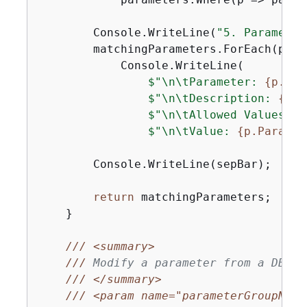
        Console.WriteLine(
"5. Parameter
        matchingParameters.ForEach(p =>

            Console.WriteLine(

$"\n\tParameter: 
{
p.Par
$"\n\tDescription: 
{
p.D
$"\n\tAllowed Values: 
{
$"\n\tValue: 
{
p.Paramet
        Console.WriteLine(sepBar);

return
 matchingParameters;

    }

///
<summary>
///
 Modify a parameter from a DBPar
///
</summary>
///
<param name="parameterGroupName