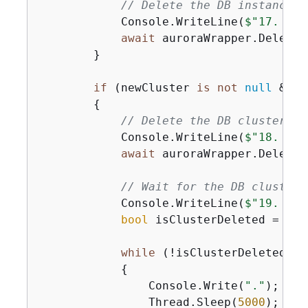
// Delete the DB instance.
            Console.WriteLine(
$"17. Del
await
 auroraWrapper.DeleteD
        }

if
 (newCluster 
is
not
null
 && G
{
// Delete the DB cluster.
            Console.WriteLine(
$"18. Del
await
 auroraWrapper.DeleteD
// Wait for the DB cluster 
            Console.WriteLine(
$"19. Wai
bool
 isClusterDeleted = 
fal
while
 (!isClusterDeleted)

{
                Console.Write(
"."
);

                Thread.Sleep(
5000
);
