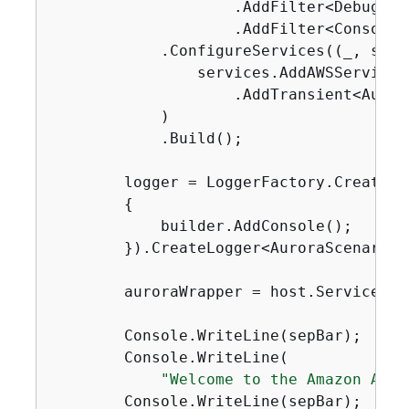
                    .AddFilter<DebugLog
                    .AddFilter<ConsoleL
            .ConfigureServices((_, servi
                services.AddAWSService<
                    .AddTransient<Aurora
            )

            .Build();

        logger = LoggerFactory.Create(bu
{
            builder.AddConsole();

        }).CreateLogger<AuroraScenario>(
        auroraWrapper = host.Services.G
        Console.WriteLine(sepBar);

        Console.WriteLine(

"Welcome to the Amazon Auro
        Console.WriteLine(sepBar);
