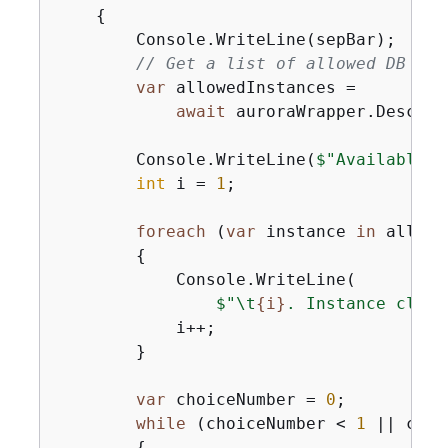
{
        Console.WriteLine(sepBar);

// Get a list of allowed DB ins
var
 allowedInstances =

await
 auroraWrapper.Describ
        Console.WriteLine(
$"Available D
int
 i = 
1
;

foreach
 (
var
 instance 
in
 allowe
{
            Console.WriteLine(

$"\t
{
i}
. Instance class
            i++;

        }

var
 choiceNumber = 
0
;

while
 (choiceNumber < 
1
 || choi
{