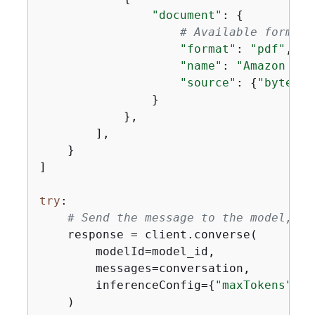
"document"
: 
{
# Available formats
"format"
: 
"pdf"
,

"name"
: 
"Amazon Nov
"source"
: 
{
"bytes"
:
                }

            },

        ],

    }

]

try
:

# Send the message to the model, us
    response = client.converse(

        modelId=model_id,

        messages=conversation,

        inferenceConfig=
{
"maxTokens"
: 
5
    )
