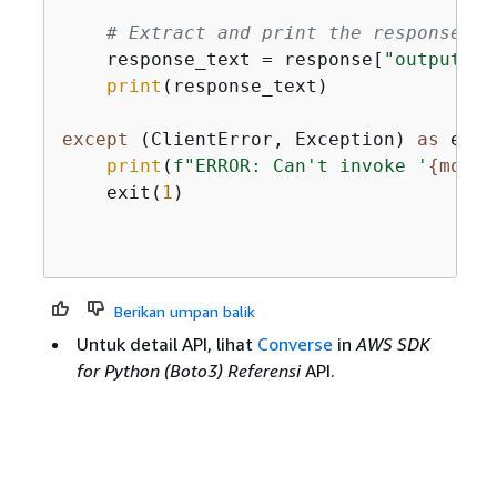
# Extract and print the response te
    response_text = response[
"output"
][
print
(response_text)

except
 (ClientError, Exception) 
as
 e:

print
(
f"ERROR: Can't invoke '
{
model
    exit(
1
)

Berikan umpan balik
Untuk detail API, lihat
Converse
in
AWS SDK
for Python (Boto3) Referensi
API.