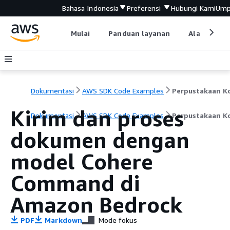
Bahasa Indonesia
Preferensi
Hubungi Kami
Ump
Mulai
Panduan layanan
Alat devel
Dokumentasi
AWS SDK Code Examples
Kirim dan proses
Dokumentasi
AWS SDK Code Examples
Perpustakaan K
dokumen dengan
model Cohere
Command di
Amazon Bedrock
PDF
Markdown
Mode fokus