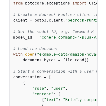
from
 botocore.exceptions 
import
 ClientE
# Create a Bedrock Runtime client in th
client = boto3.client(
"bedrock-runtime"
# Set the model ID, e.g. Command R+.
model_id = 
"cohere.command-r-plus-v1:0"
# Load the document
with
open
(
"example-data/amazon-nova-ser
    document_bytes = file.read()

# Start a conversation with a user mess
conversation = [

{
"role"
: 
"user"
,

"content"
: [

{
"text"
: 
"Briefly compare t
{