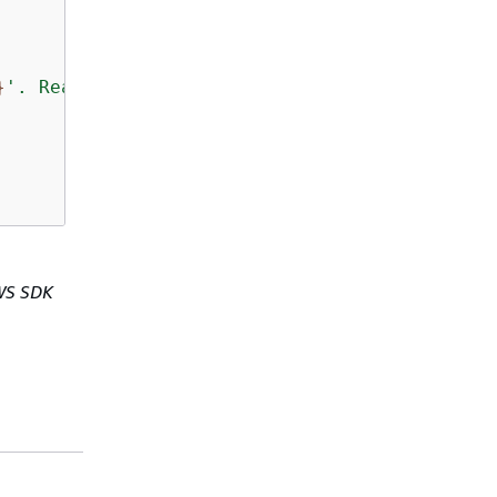
}
'. Reason: 
{
e.Message}
"
);

WS SDK