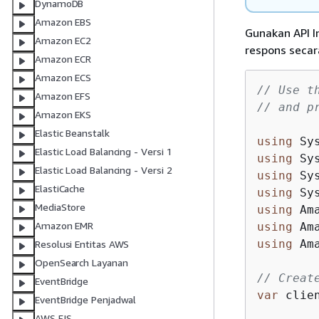
DynamoDB
Amazon EBS
Gunakan API I
Amazon EC2
respons secar
Amazon ECR
Amazon ECS
// Use t
Amazon EFS
// and p
Amazon EKS
Elastic Beanstalk
using
Elastic Load Balancing - Versi 1
using
Elastic Load Balancing - Versi 2
using
ElastiCache
using
MediaStore
using
Amazon EMR
using
using
 Am
Resolusi Entitas AWS
OpenSearch Layanan
// Creat
EventBridge
var
 clie
EventBridge Penjadwal
AWS FIS