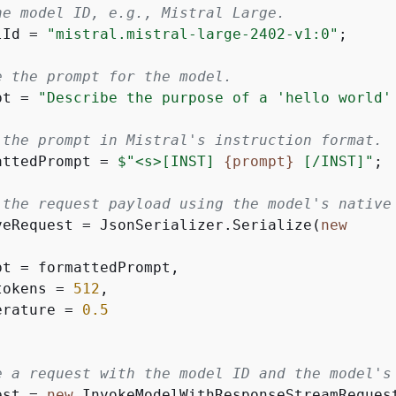
he model ID, e.g., Mistral Large.
lId = 
"mistral.mistral-large-2402-v1:0"
;

e the prompt for the model.
pt = 
"Describe the purpose of a 'hello world'
 the prompt in Mistral's instruction format.
attedPrompt = 
$"<s>[INST] 
{
prompt}
 [/INST]"
;

 the request payload using the model's native
veRequest = JsonSerializer.Serialize(
new
t = formattedPrompt,

tokens = 
512
,

erature = 
0.5
e a request with the model ID and the model's
est = 
new