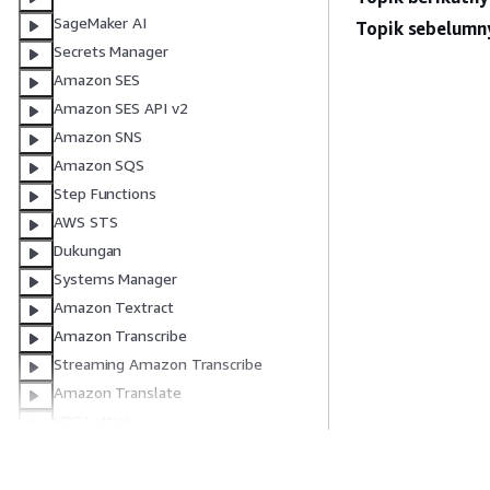
SageMaker AI
Topik sebelumn
Secrets Manager
Amazon SES
Amazon SES API v2
Amazon SNS
Amazon SQS
Step Functions
AWS STS
Dukungan
Systems Manager
Amazon Textract
Amazon Transcribe
Streaming Amazon Transcribe
Amazon Translate
VPC Lattice
AWS WAFV2
WorkSpaces