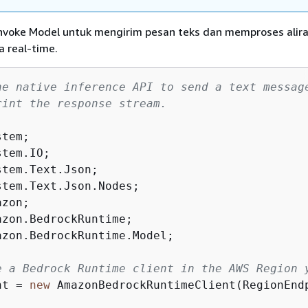
nvoke Model untuk mengirim pesan teks dan memproses alir
a real-time.
he native inference API to send a text messag
rint the response stream.
azon.BedrockRuntime.Model;

e a Bedrock Runtime client in the AWS Region 
nt = 
new
 AmazonBedrockRuntimeClient(RegionEndp