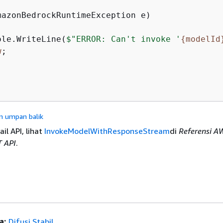
ole.WriteLine(
$"ERROR: Can't invoke '
{
modelId
w
;

n umpan balik
il API, lihat
InvokeModelWithResponseStream
di
Referensi A
T API
.
a:
Difusi Stabil