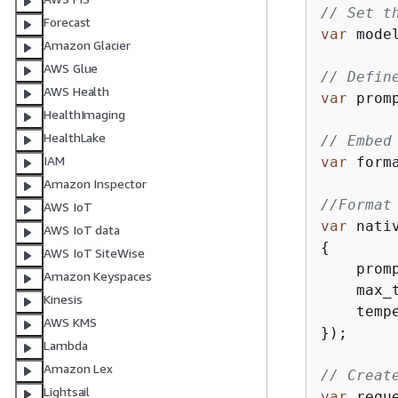
// Set t
Forecast
var
 mode
Amazon Glacier
AWS Glue
// Defin
AWS Health
var
 prom
HealthImaging
HealthLake
// Embed
IAM
var
 form
Amazon Inspector
//Format
AWS IoT
var
 nati
AWS IoT data
{
AWS IoT SiteWise
    promp
Amazon Keyspaces
    max_
Kinesis
    temp
AWS KMS
});

Lambda
Amazon Lex
// Creat
Lightsail
var
 requ