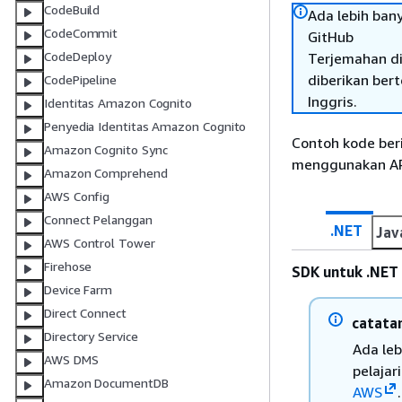
CodeBuild
Ada lebih ban
CodeCommit
GitHub
CodeDeploy
Terjemahan di
diberikan ber
CodePipeline
Inggris.
Identitas Amazon Cognito
Penyedia Identitas Amazon Cognito
Contoh kode ber
Amazon Cognito Sync
menggunakan API
Amazon Comprehend
AWS Config
Connect Pelanggan
.NET
Jav
AWS Control Tower
Firehose
SDK untuk .NET
Device Farm
Direct Connect
catata
Directory Service
Ada le
AWS DMS
pelajar
Amazon DocumentDB
AWS
.