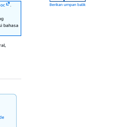
oc
.
Berikan umpan balik
ng
si bahasa
al,
de