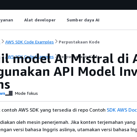
ayanan
Alat developer
Sumber daya AI
i
AWS SDK Code Examples
Perpustakaan Kode
il model AI Mistral d
i
AWS SDK Code Examples
Perpustakaan Kode
unakan API Model Inv
ns
wn
Mode fokus
k contoh AWS SDK yang tersedia di repo Contoh
SDK AWS Doc
diakan oleh mesin penerjemah. Jika konten terjemahan yang 
gan versi bahasa Inggris aslinya, utamakan versi bahasa Ing