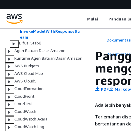
Mistral AI
Bercakap-cakap
ConverseStream
Mulai
Panduan l
Pemahaman dokumen
InvokeModel
InvokeModelWithResponseStr
eam
Dokumentas
Difusi Stabil
Agen Batuan Dasar Amazon
Pangg
Dokumentas
Runtime Agen Batuan Dasar Amazon
mengg
AWS Budgets
AWS Cloud Map
respo
AWS Cloud9
CloudFormation
PDF
Markdo
CloudFront
CloudTrail
Ada lebih banya
CloudWatch
Terjemahan dise
CloudWatch Acara
bertentangan den
CloudWatch Log