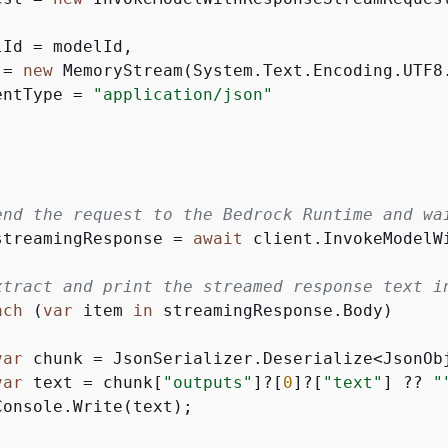
Id = modelId,

 = 
new
 MemoryStream(System.Text.Encoding.UTF8.
entType = 
"application/json"
end the request to the Bedrock Runtime and wa
streamingResponse = 
await
 client.InvokeModelW
xtract and print the streamed response text i
ach
 (
var
 item 
in
 streamingResponse.Body)

var
 chunk = JsonSerializer.Deserialize<JsonOb
var
 text = chunk[
"outputs"
]?[
0
]?[
"text"
] ?? 
"
onsole.Write(text);
