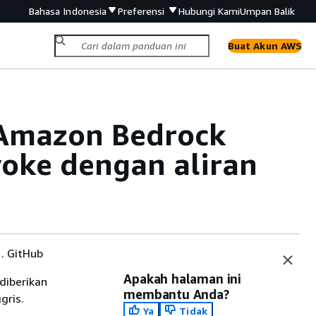
Bahasa Indonesia
Preferensi
Hubungi Kami
Umpan Balik
Buat Akun AWS
i Amazon Bedrock
oke dengan aliran
. GitHub
Apakah halaman ini
diberikan
membantu Anda?
gris.
Ya
Tidak