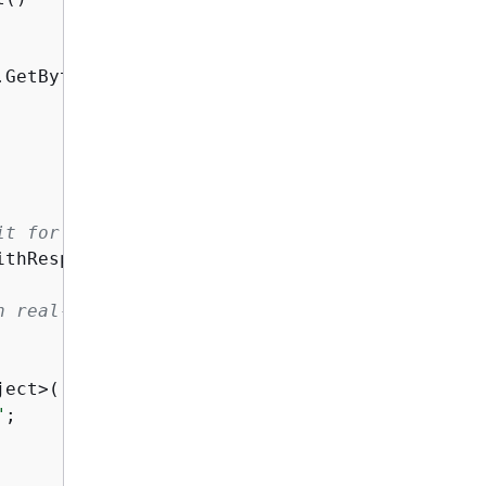
GetBytes(nativeRequest)),

it for the response.
ithResponseStreamAsync(request);

n real-time.
ject>((item 
as
 PayloadPart).Bytes);

"
;
