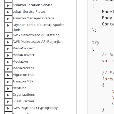
Amazon Location Service
{
Lokasi Service Places
    Model
    Body
Amazon Managed Grafana
    Cont
Layanan Terkelola untuk Apache
Flink
};

AWS Marketplace API Katalog
AWS Marketplace API Perjanjian
try
MediaConnect
{
// S
MediaConvert
var
 
MediaLive
MediaPackage
// E
Migration Hub
fore
Amazon MSK
{
Neptune
Organizations
Pusat Partner
        C
AWS Payment Cryptography
    }
