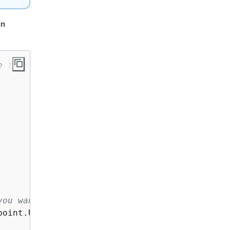
an
e to Mistral
you want to use.
oint.USEast1);
