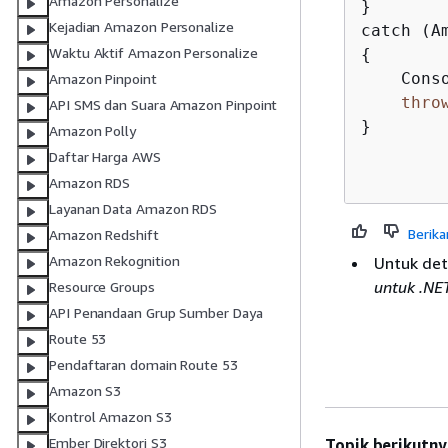
Amazon Personalize
}

Kejadian Amazon Personalize
Waktu Aktif Amazon Personalize
{
    Cons
Amazon Pinpoint
thro
API SMS dan Suara Amazon Pinpoint
}

Amazon Polly
Daftar Harga AWS
Amazon RDS
Layanan Data Amazon RDS
Berika
Amazon Redshift
Amazon Rekognition
Untuk deta
untuk .NE
Resource Groups
API Penandaan Grup Sumber Daya
Route 53
Pendaftaran domain Route 53
Amazon S3
Kontrol Amazon S3
Ember Direktori S3
Topik berikutny