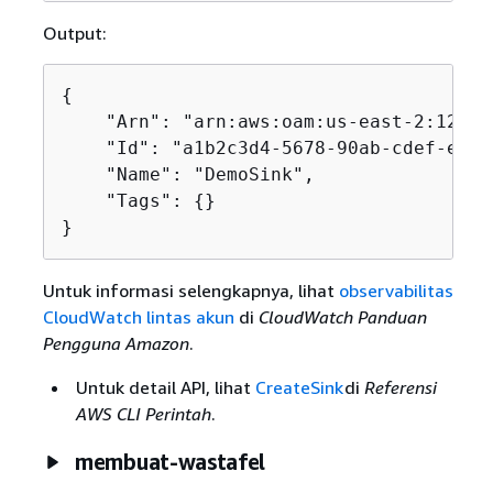
Output:
{
    "Arn": "arn:aws:oam:us-east-2:12345
    "Id": "a1b2c3d4-5678-90ab-cdef-examp
    "Name": "DemoSink",

    "Tags": 
{
}

}
Untuk informasi selengkapnya, lihat
observabilitas
CloudWatch lintas akun
di
CloudWatch Panduan
Pengguna Amazon
.
Untuk detail API, lihat
CreateSink
di
Referensi
AWS CLI Perintah
.
membuat-wastafel