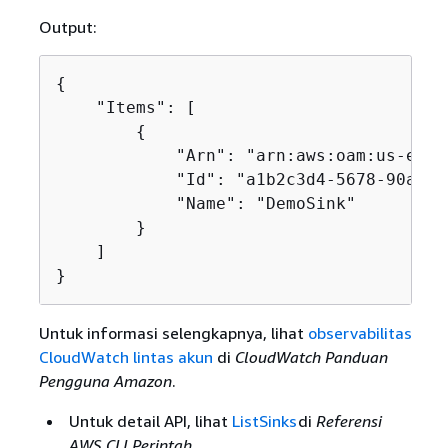
Output:
{
    "Items": [

{
            "Arn": "arn:aws:oam:us-east
            "Id": "a1b2c3d4-5678-90ab-c
            "Name": "DemoSink"

        }

    ]

}
Untuk informasi selengkapnya, lihat
observabilitas
CloudWatch lintas akun
di
CloudWatch Panduan
Pengguna Amazon
.
Untuk detail API, lihat
ListSinks
di
Referensi
AWS CLI Perintah
.