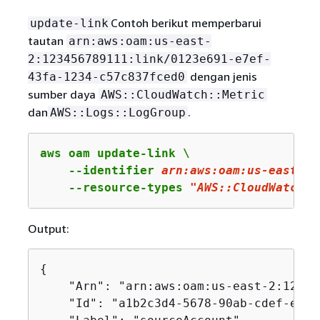
Contoh berikut memperbarui
update-link
tautan
arn:aws:oam:us-east-
2:123456789111:link/0123e691-e7ef-
dengan jenis
43fa-1234-c57c837fced0
sumber daya
AWS::CloudWatch::Metric
dan
.
AWS::Logs::LogGroup
aws oam update-link \

    --identifier 
arn
:aws:oam:us-east-
2
:
    --resource-types 
"AWS::CloudWatch::
Output:
{
    "Arn": "arn:aws:oam:us-east-2:12345
    "Id": "a1b2c3d4-5678-90ab-cdef-examp