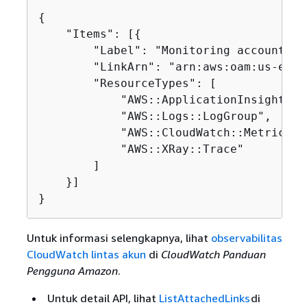
{
    "Items": [
{
        "Label": "Monitoring account",

        "LinkArn": "arn:aws:oam:us-east
        "ResourceTypes": [

            "AWS::ApplicationInsights::
            "AWS::Logs::LogGroup",

            "AWS::CloudWatch::Metric",

            "AWS::XRay::Trace"

        ]

    }]

}
Untuk informasi selengkapnya, lihat
observabilitas
CloudWatch lintas akun
di
CloudWatch Panduan
Pengguna Amazon
.
Untuk detail API, lihat
ListAttachedLinks
di