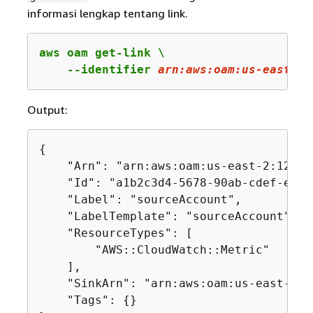
informasi lengkap tentang link.
aws oam get-link \

    --identifier 
arn
:aws:oam:us-east-
2
:
Output:
{
    "Arn": "arn:aws:oam:us-east-2:12345
    "Id": "a1b2c3d4-5678-90ab-cdef-examp
    "Label": "sourceAccount",

    "LabelTemplate": "sourceAccount",

    "ResourceTypes": [

        "AWS::CloudWatch::Metric"

    ],

    "SinkArn": "arn:aws:oam:us-east-2:1
    "Tags": 
{
}
