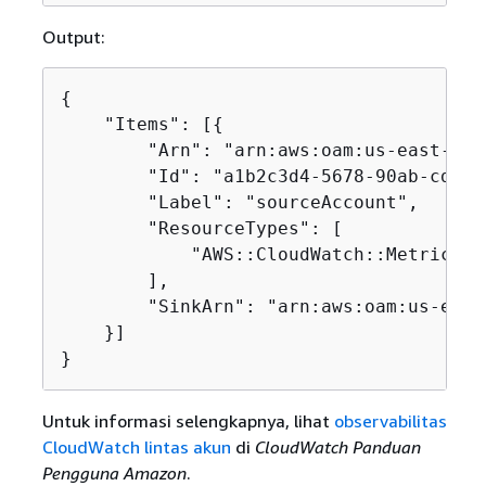
Output:
{
    "Items": [
{
        "Arn": "arn:aws:oam:us-east-2:1
        "Id": "a1b2c3d4-5678-90ab-cdef-
        "Label": "sourceAccount",

        "ResourceTypes": [

            "AWS::CloudWatch::Metric"

        ],

        "SinkArn": "arn:aws:oam:us-east
    }]

}
Untuk informasi selengkapnya, lihat
observabilitas
CloudWatch lintas akun
di
CloudWatch Panduan
Pengguna Amazon
.