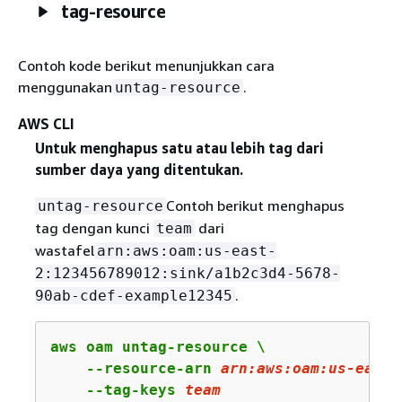
tag-resource
Contoh kode berikut menunjukkan cara
menggunakan
.
untag-resource
AWS CLI
Untuk menghapus satu atau lebih tag dari
sumber daya yang ditentukan.
Contoh berikut menghapus
untag-resource
tag dengan kunci
dari
team
wastafel
arn:aws:oam:us-east-
2:123456789012:sink/a1b2c3d4-5678-
.
90ab-cdef-example12345
aws oam untag-resource \

    --resource-arn 
arn
:aws:oam:us-east-
    --tag-keys 
team