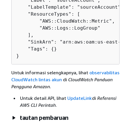
    "Label": "sourceAccount",

    "LabelTemplate": "sourceAccount",

    "ResourceTypes": [

        "AWS::CloudWatch::Metric",

        "AWS::Logs::LogGroup"

    ],

    "SinkArn": "arn:aws:oam:us-east-2:1
    "Tags": 
{
}

}
Untuk informasi selengkapnya, lihat
observabilitas
CloudWatch lintas akun
di
CloudWatch Panduan
Pengguna Amazon
.
Untuk detail API, lihat
UpdateLink
di
Referensi
AWS CLI Perintah
.
tautan pembaruan