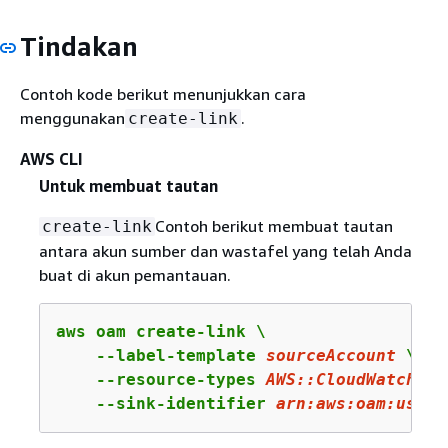
Tindakan
Contoh kode berikut menunjukkan cara
menggunakan
.
create-link
AWS CLI
Untuk membuat tautan
Contoh berikut membuat tautan
create-link
antara akun sumber dan wastafel yang telah Anda
buat di akun pemantauan.
aws oam create-link \

    --label-template 
sourceAccount
 \

    --resource-types 
AWS::CloudWatch::M
    --sink-identifier 
arn
:aws:oam:us-ea