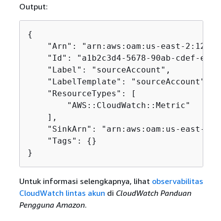
Output:
{
    "Arn": "arn:aws:oam:us-east-2:12345
    "Id": "a1b2c3d4-5678-90ab-cdef-examp
    "Label": "sourceAccount",

    "LabelTemplate": "sourceAccount",

    "ResourceTypes": [

        "AWS::CloudWatch::Metric"

    ],

    "SinkArn": "arn:aws:oam:us-east-2:1
    "Tags": 
{
}

}
Untuk informasi selengkapnya, lihat
observabilitas
CloudWatch lintas akun
di
CloudWatch Panduan
Pengguna Amazon
.