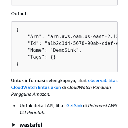
Output:
{
    "Arn": "arn:aws:oam:us-east-2:12345
    "Id": "a1b2c3d4-5678-90ab-cdef-examp
    "Name": "DemoSink",

    "Tags": 
{
}

}
Untuk informasi selengkapnya, lihat
observabilitas
CloudWatch lintas akun
di
CloudWatch Panduan
Pengguna Amazon
.
Untuk detail API, lihat
GetSink
di
Referensi AWS
CLI Perintah
.
wastafel