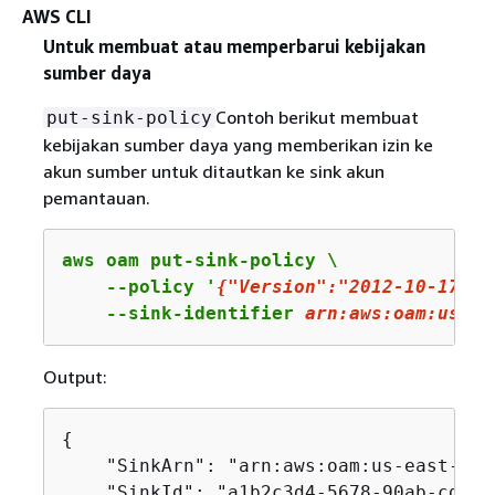
AWS CLI
Untuk membuat atau memperbarui kebijakan
sumber daya
Contoh berikut membuat
put-sink-policy
kebijakan sumber daya yang memberikan izin ke
akun sumber untuk ditautkan ke sink akun
pemantauan.
aws oam put-sink-policy \

    --policy '
{
"Version"
:
"2012-10-17"
,
"
    --sink-identifier 
arn
:aws:oam:us-ea
Output:
{
    "SinkArn": "arn:aws:oam:us-east-2:1
    "SinkId": "a1b2c3d4-5678-90ab-cdef-