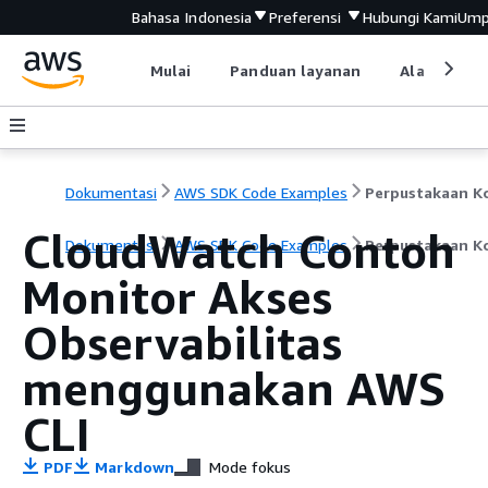
Bahasa Indonesia
Preferensi
Hubungi Kami
Ump
Mulai
Panduan layanan
Alat devel
Dokumentasi
AWS SDK Code Examples
CloudWatch Contoh
Dokumentasi
AWS SDK Code Examples
Perpustakaan K
Monitor Akses
Observabilitas
menggunakan AWS
CLI
PDF
Markdown
Mode fokus