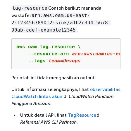
Contoh berikut menandai
tag-resource
wastafel
arn:aws:oam:us-east-
2:123456789012:sink/a1b2c3d4-5678-
.
90ab-cdef-example12345
aws oam tag-resource \

    --resource-arn 
arn
:aws:oam:us-east-
    --tags 
team
=Devops
Perintah ini tidak menghasilkan output.
Untuk informasi selengkapnya, lihat
observabilitas
CloudWatch lintas akun
di
CloudWatch Panduan
Pengguna Amazon
.
Untuk detail API, lihat
TagResource
di
Referensi AWS CLI Perintah
.