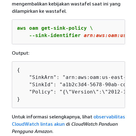
mengembalikan kebijakan wastafel saat ini yang
dilampirkan ke wastafel.
aws oam get-sink-policy \

    --sink-identifier 
arn
:aws:oam:us-ea
Output:
{
    "SinkArn": "arn:aws:oam:us-east-2:1
    "SinkId": "a1b2c3d4-5678-90ab-cdef-
    "Policy": "
{
\"Version\":\"2012-10-1
}
Untuk informasi selengkapnya, lihat
observabilitas
CloudWatch lintas akun
di
CloudWatch Panduan
Pengguna Amazon
.