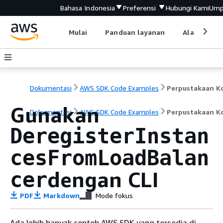
Bahasa Indonesia
Preferensi
Hubungi Kami
Ump
Mulai
Panduan layanan
Alat devel
Dokumentasi
AWS SDK Code Examples
Gunakan
Dokumentasi
AWS SDK Code Examples
Perpustakaan K
DeregisterInstan
cesFromLoadBalan
dengan CLI
cer
PDF
Markdown
Mode fokus
Ada lebih banyak contoh AWS SDK yang tersedia di