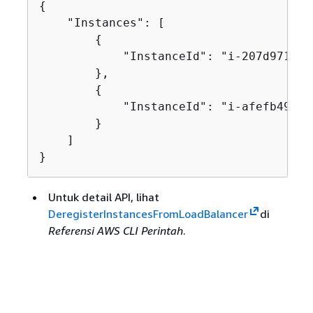
{
    "Instances": [

{
            "InstanceId": "i-207d9717"

        },

{
            "InstanceId": "i-afefb49b"

        }

    ]

}
Untuk detail API, lihat
DeregisterInstancesFromLoadBalancer
di
Referensi AWS CLI Perintah
.