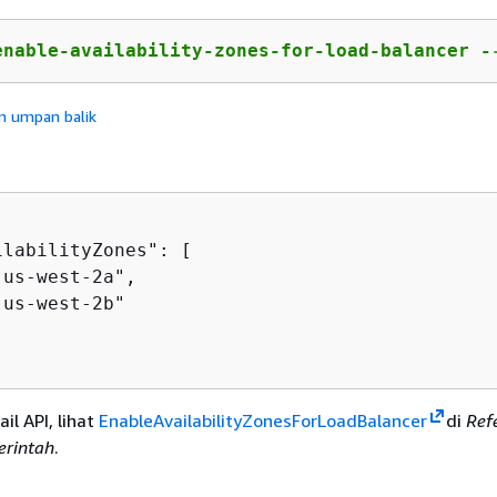
enable-availability-zones-for-load-balancer -
n umpan balik
labilityZones": [

us-west-2a",

us-west-2b"

il API, lihat
EnableAvailabilityZonesForLoadBalancer
di
Ref
erintah
.