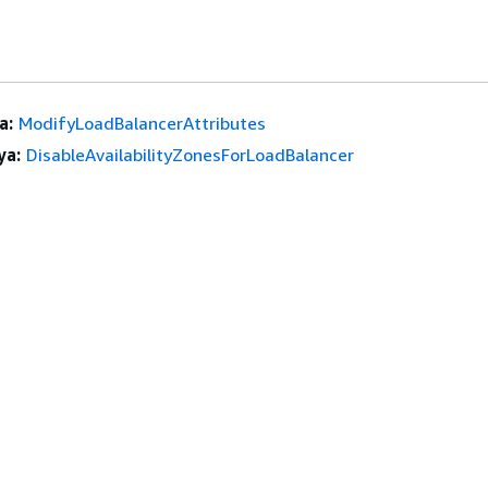
a:
ModifyLoadBalancerAttributes
ya:
DisableAvailabilityZonesForLoadBalancer