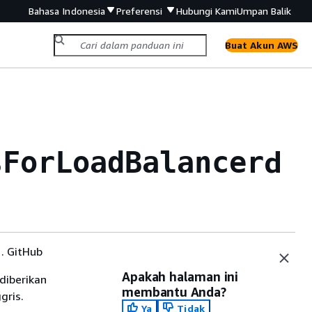
Bahasa Indonesia
Preferensi
Hubungi Kami
Umpan Balik
Buat Akun AWS
d
sForLoadBalancer
. GitHub
Apakah halaman ini
diberikan
membantu Anda?
gris.
Ya
Tidak