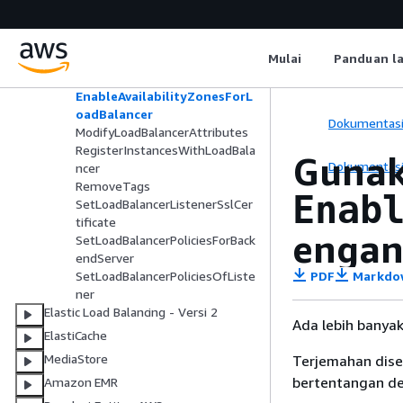
DescribeTags
DetachLoadBalancerFromSubne
ts
Mulai
Panduan l
DisableAvailabilityZonesForLoa
dBalancer
EnableAvailabilityZonesForL
oadBalancer
Dokumentas
ModifyLoadBalancerAttributes
RegisterInstancesWithLoadBala
Guna
Dokumentas
ncer
RemoveTags
Enab
SetLoadBalancerListenerSslCer
tificate
engan
SetLoadBalancerPoliciesForBack
endServer
PDF
Markdo
SetLoadBalancerPoliciesOfListe
ner
Elastic Load Balancing - Versi 2
Ada lebih banya
ElastiCache
MediaStore
Terjemahan dise
bertentangan den
Amazon EMR