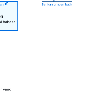
oc
.
Berikan umpan balik
ng
si bahasa
er yang