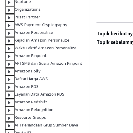
Neptune
Organizations
Pusat Partner
AWS Payment Cryptography
Amazon Personalize
Topik berikutny
Kejadian Amazon Personalize
Topik sebelumn
Waktu Aktif Amazon Personalize
Amazon Pinpoint
API SMS dan Suara Amazon Pinpoint
Amazon Polly
Daftar Harga AWS
Amazon RDS
Layanan Data Amazon RDS
Amazon Redshift
Amazon Rekognition
Resource Groups
API Penandaan Grup Sumber Daya
Route 53