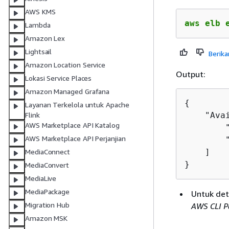
AWS KMS
aws elb 
Lambda
Amazon Lex
Lightsail
Berika
Amazon Location Service
Output:
Lokasi Service Places
Amazon Managed Grafana
{
Layanan Terkelola untuk Apache
    "Avai
Flink
AWS Marketplace API Katalog
        "
AWS Marketplace API Perjanjian
        "
    ]

MediaConnect
}
MediaConvert
MediaLive
MediaPackage
Untuk deta
Migration Hub
AWS CLI P
Amazon MSK