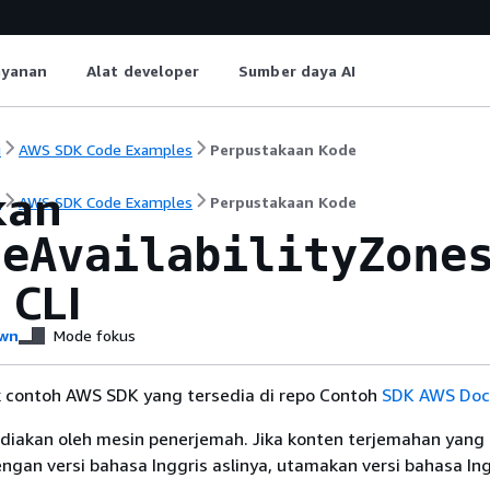
ayanan
Alat developer
Sumber daya AI
i
AWS SDK Code Examples
Perpustakaan Kode
kan
i
AWS SDK Code Examples
Perpustakaan Kode
leAvailabilityZone
 CLI
wn
Mode fokus
k contoh AWS SDK yang tersedia di repo Contoh
SDK AWS Doc
diakan oleh mesin penerjemah. Jika konten terjemahan yang 
gan versi bahasa Inggris aslinya, utamakan versi bahasa Ing