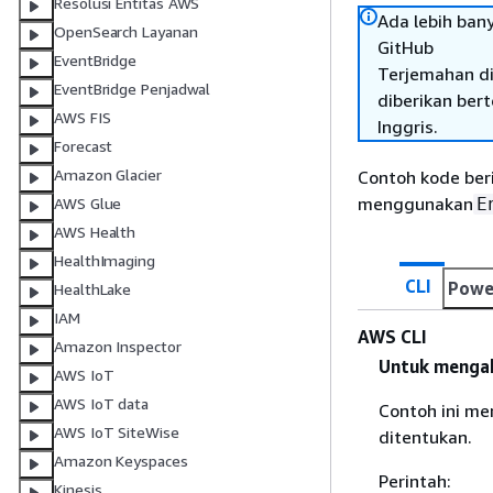
Resolusi Entitas AWS
Ada lebih ban
OpenSearch Layanan
GitHub
EventBridge
Terjemahan di
EventBridge Penjadwal
diberikan ber
AWS FIS
Inggris.
Forecast
Amazon Glacier
Contoh kode ber
menggunakan
E
AWS Glue
AWS Health
HealthImaging
CLI
Powe
HealthLake
IAM
AWS CLI
Amazon Inspector
Untuk mengakt
AWS IoT
AWS IoT data
Contoh ini me
AWS IoT SiteWise
ditentukan.
Amazon Keyspaces
Perintah:
Kinesis