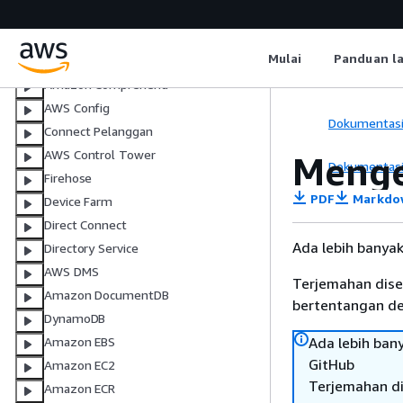
Identitas Amazon Cognito
Penyedia Identitas Amazon Cognito
Mulai
Panduan l
Amazon Cognito Sync
Amazon Comprehend
AWS Config
Dokumentas
Connect Pelanggan
AWS Control Tower
Menge
Dokumentas
Firehose
PDF
Markdo
Device Farm
Direct Connect
Ada lebih banya
Directory Service
AWS DMS
Terjemahan dise
Amazon DocumentDB
bertentangan den
DynamoDB
Ada lebih ban
Amazon EBS
GitHub
Amazon EC2
Terjemahan di
Amazon ECR