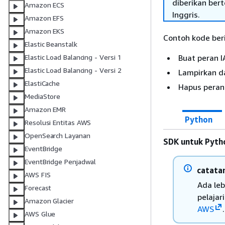
diberikan ber
Amazon ECS
Inggris.
Amazon EFS
Amazon EKS
Contoh kode ber
Elastic Beanstalk
Buat peran I
Elastic Load Balancing - Versi 1
Elastic Load Balancing - Versi 2
Lampirkan da
ElastiCache
Hapus peran
MediaStore
Amazon EMR
Python
Resolusi Entitas AWS
OpenSearch Layanan
SDK untuk Pyth
EventBridge
EventBridge Penjadwal
catata
AWS FIS
Ada le
Forecast
pelajar
Amazon Glacier
AWS
.
AWS Glue