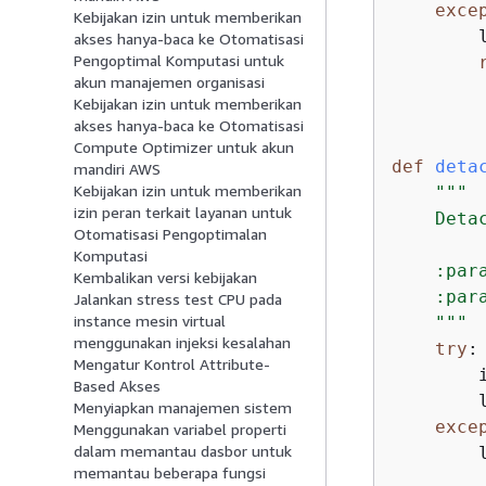
exce
Kebijakan izin untuk memberikan
        
akses hanya-baca ke Otomatisasi
Pengoptimal Komputasi untuk
akun manajemen organisasi
Kebijakan izin untuk memberikan
akses hanya-baca ke Otomatisasi
Compute Optimizer untuk akun
def
deta
mandiri AWS
Kebijakan izin untuk memberikan
"""

izin peran terkait layanan untuk
    Deta
Otomatisasi Pengoptimalan
Komputasi
    :par
Kembalikan versi kebijakan
    :par
Jalankan stress test CPU pada
instance mesin virtual
    """
menggunakan injeksi kesalahan
try
:

Mengatur Kontrol Attribute-
        
Based Akses
        
Menyiapkan manajemen sistem
exce
Menggunakan variabel properti
dalam memantau dasbor untuk
        l
memantau beberapa fungsi