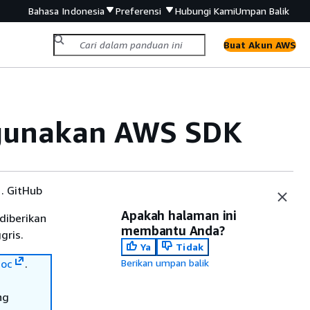
Bahasa Indonesia
Preferensi
Hubungi Kami
Umpan Balik
Buat Akun AWS
gunakan AWS SDK
. GitHub
Apakah halaman ini
diberikan
membantu Anda?
gris.
Ya
Tidak
oc
.
Berikan umpan balik
ng