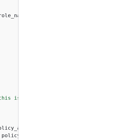
role_name)

his is the name, not the ARN.

licy_arn)

 policy_arn, role_name)
