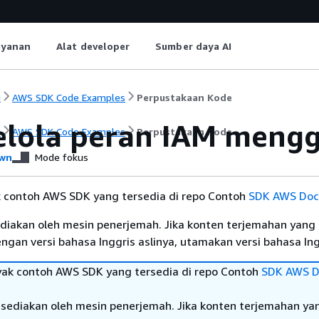
ayanan
Alat developer
Sumber daya AI
i
AWS SDK Code Examples
Perpustakaan Kode
lola peran IAM meng
i
AWS SDK Code Examples
Perpustakaan Kode
wn
Mode fokus
k contoh AWS SDK yang tersedia di repo Contoh
SDK AWS Doc
diakan oleh mesin penerjemah. Jika konten terjemahan yang 
gan versi bahasa Inggris aslinya, utamakan versi bahasa Ing
yak contoh AWS SDK yang tersedia di repo Contoh
SDK AWS D
sediakan oleh mesin penerjemah. Jika konten terjemahan ya