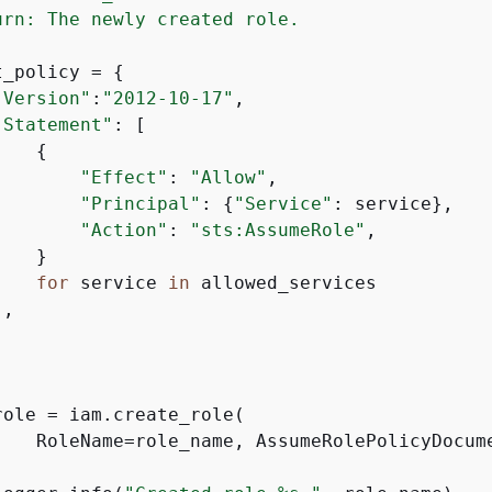
urn: The newly created role.

t_policy = 
{
"Version"
:
"2012-10-17"
,

"Statement"
: [

{
"Effect"
: 
"Allow"
,

"Principal"
: 
{
"Service"
: service},

"Action"
: 
"sts:AssumeRole"
,

   }

for
 service 
in
 allowed_services

,

ole = iam.create_role(

    RoleName=role_name, AssumeRolePolicyDocume

