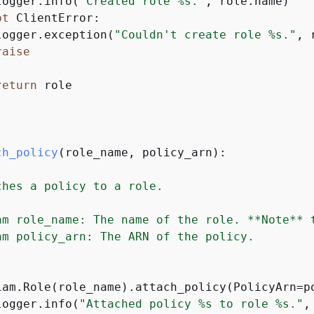
logger.info(
"Created role %s."
, role.name)

pt
 ClientError:

logger.exception(
"Couldn't create role %s."
, 
raise


return
 role

ch_policy
(
role_name, policy_arn
):
ches a policy to a role.

am role_name: The name of the role. **Note** t
am policy_arn: The ARN of the policy.

iam.Role(role_name).attach_policy(PolicyArn=po
logger.info(
"Attached policy %s to role %s."
,