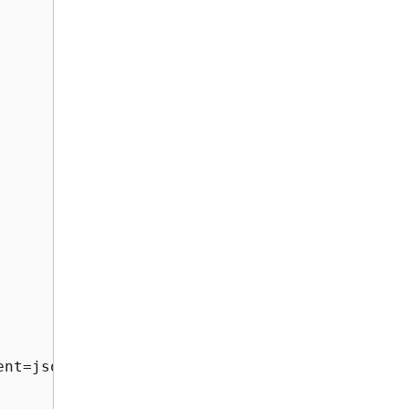
nt=json.dumps(trust_policy)
