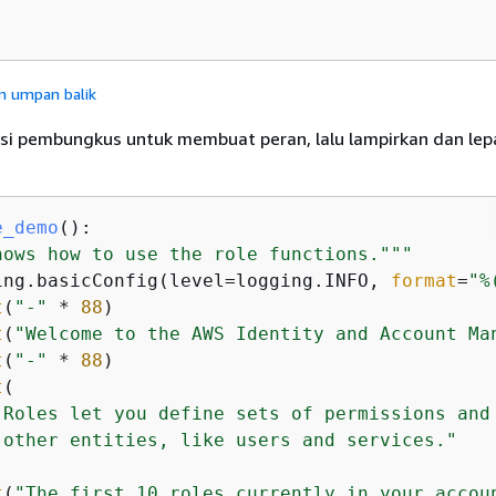
n umpan balik
i pembungkus untuk membuat peran, lalu lampirkan dan lep
e_demo
():
hows how to use the role functions."""
ing.basicConfig(level=logging.INFO, 
format
=
"%
t
(
"-"
 * 
88
)

t
(
"Welcome to the AWS Identity and Account Ma
t
(
"-"
 * 
88
)

t
(

"Roles let you define sets of permissions and
"other entities, like users and services."
t
(
"The first 10 roles currently in your accou