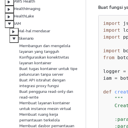
AWS Health
Buat fungsi 
HealthImaging
HealthLake
import
IAM
import
Hal-hal mendasar
import
 pp
Skenario
Membangun dan mengelola
import
layanan yang tangguh
Konfigurasikan konektivitas
from
 bot
layanan kontainer
Buat tugas kontainer untuk tipe
logger =
peluncuran tanpa server
iam = bo
Buat API istirahat dengan
integrasi proxy fungsi
Buat pengguna read-only dan
def
crea
read-write
"""

Membuat layanan kontainer
    Crea
untuk instance mesin virtual
Membuat ruang kerja
    :par
pemantauan terkelola
Membuat dasbor pemantauan
    :par