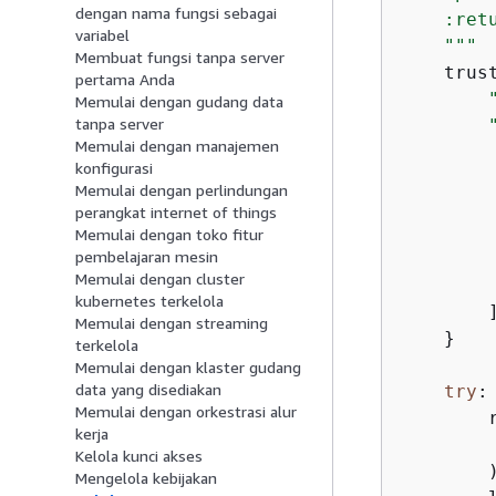
dengan nama fungsi sebagai
    :ret
variabel
    """
Membuat fungsi tanpa server
    trus
pertama Anda
Memulai dengan gudang data
tanpa server
Memulai dengan manajemen
konfigurasi
Memulai dengan perlindungan
perangkat internet of things
Memulai dengan toko fitur
pembelajaran mesin
         
Memulai dengan cluster
kubernetes terkelola
        ]
Memulai dengan streaming
    }

terkelola
Memulai dengan klaster gudang
data yang disediakan
try
:

Memulai dengan orkestrasi alur
        r
kerja
        
Kelola kunci akses
        )
Mengelola kebijakan