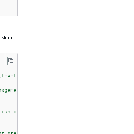
askan
(levelname)s: %(message)s"
)

nagement role demo."
)

 can be assumed by "
nt are:"
)
