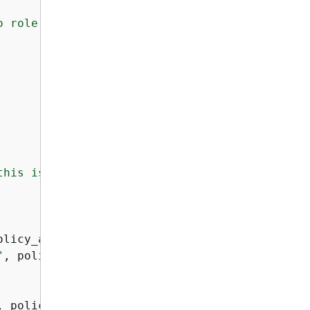
o role %s."
, policy_arn, role_name)

his is the name, not the ARN.

licy_arn)

"
, policy_arn, role_name)

, policy_arn, role_name
