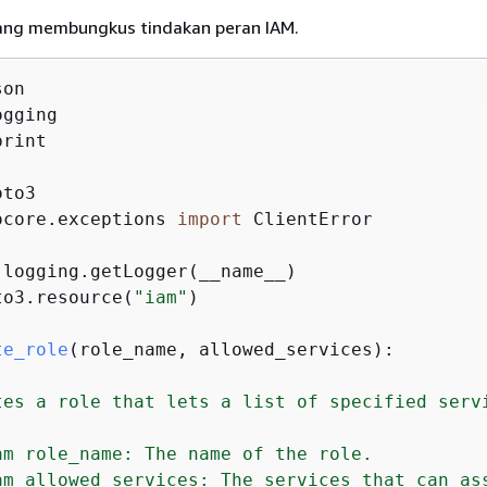
yang membungkus tindakan peran IAM.
rint

ocore.exceptions 
import
 ClientError

 logging.getLogger(__name__)

to3.resource(
"iam"
)

te_role
(
role_name, allowed_services
):
tes a role that lets a list of specified servi
am role_name: The name of the role.

am allowed_services: The services that can ass