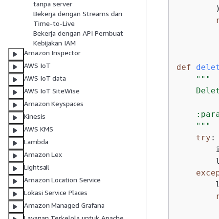
tanpa server
        )
Bekerja dengan Streams dan
Time-to-Live
Bekerja dengan API Pembuat
Kebijakan IAM
Amazon Inspector
AWS IoT
def
dele
AWS IoT data
"""

    Delet
AWS IoT SiteWise
Amazon Keyspaces
    :par
Kinesis
    """
AWS KMS
try
:

Lambda
        
Amazon Lex
        
Lightsail
exce
Amazon Location Service
        
Lokasi Service Places
Amazon Managed Grafana
Layanan Terkelola untuk Apache