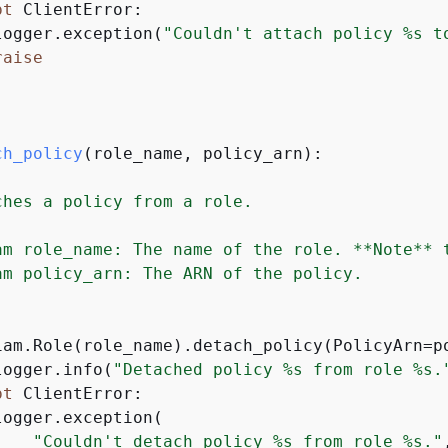
pt
 ClientError:

logger.exception(
"Couldn't attach policy %s t
raise
ch_policy
(
role_name, policy_arn
):
ches a policy from a role.

am role_name: The name of the role. **Note** t
am policy_arn: The ARN of the policy.

iam.Role(role_name).detach_policy(PolicyArn=po
logger.info(
"Detached policy %s from role %s.
pt
 ClientError:

ogger.exception(

"Couldn't detach policy %s from role %s."