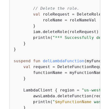
// Delete the role.
val
 roleRequest = DeleteRoleReq
            roleName = roleNameVal

        }

        iam.deleteRole(roleRequest)

        println(
"*** Successfully delet
    }

}

suspend
fun
delLambdaFunction
(myFunctio
val
 request = DeleteFunctionRequest
        functionName = myFunctionName

    }

    LambdaClient 
{
 region = 
"us-west-2"
        awsLambda.deleteFunction(request
        println(
"
$myFunctionName
 was de
    }
