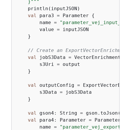
    }"""
    println(inputJSON)

val
 para3 = Parameter 
{
        name = 
"parameter_vej_input_con
        value = inputJSON

    }

// Create an ExportVectorEnrichment
val
 jobS3Data = VectorEnrichmentJob
        s3Uri = output

    }

val
 outputConfig = ExportVectorEnri
        s3Data = jobS3Data

    }

val
 gson4: String = gson.toJson(out
val
 para4: Parameter = Parameter 
{
        name = 
"parameter_vej_export_co