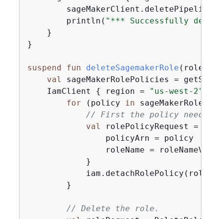
        sageMakerClient.deletePipeline(
        println(
"*** Successfully delet
    }

}

suspend
fun
deleteSagemakerRole
(roleNam
val
 sageMakerRolePolicies = getSage
    IamClient 
{
 region = 
"us-west-2"
 }.
for
 (policy 
in
 sageMakerRolePol
// First the policy needs t
val
 rolePolicyRequest = Det
                policyArn = policy

                roleName = roleNameVal

            }

            iam.detachRolePolicy(rolePo
        }

// Delete the role.