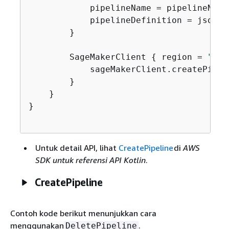
            pipelineName = pipelineNameV
            pipelineDefinition = jsonOb
        }

        SageMakerClient 
{
 region = 
"us-
            sageMakerClient.createPipel
        }

    }

}

Untuk detail API, lihat
CreatePipeline
di
AWS
SDK untuk referensi API Kotlin
.
CreatePipeline
Contoh kode berikut menunjukkan cara
menggunakan
.
DeletePipeline