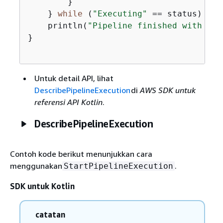
        }

    } 
while
 (
"Executing"
 == status)

    println(
"Pipeline finished with sta
}

Untuk detail API, lihat
DescribePipelineExecution
di
AWS SDK untuk
referensi API Kotlin
.
DescribePipelineExecution
Contoh kode berikut menunjukkan cara
menggunakan
.
StartPipelineExecution
SDK untuk Kotlin
catatan