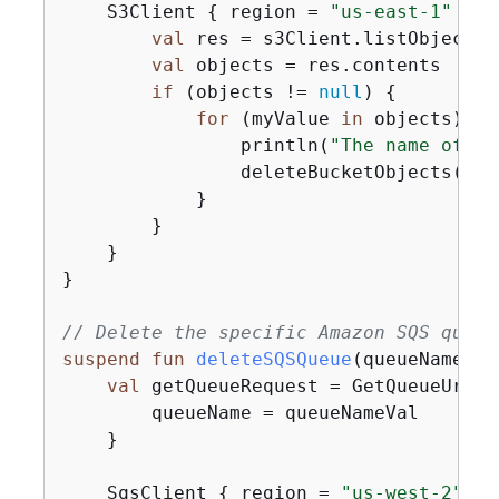
    S3Client 
{
 region = 
"us-east-1"
 }.u
val
 res = s3Client.listObjects(
val
 objects = res.contents

if
 (objects != 
null
) 
{
for
 (myValue 
in
 objects) 
{
                println(
"The name of th
                deleteBucketObjects(buc
            }

        }

    }

}

// Delete the specific Amazon SQS queue
suspend
fun
deleteSQSQueue
(queueNameVal
val
 getQueueRequest = GetQueueUrlRe
        queueName = queueNameVal

    }

    SqsClient 
{
 region = 
"us-west-2"
 }.