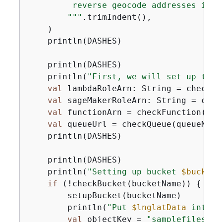
         reverse geocode addresses in a
        """
.trimIndent(),

    )

    println(DASHES)

    println(DASHES)

    println(
"First, we will set up the 
val
 lambdaRoleArn: String = checkLa
val
 sageMakerRoleArn: String = chec
val
 functionArn = checkFunction(fun
val
 queueUrl = checkQueue(queueName
    println(DASHES)

    println(DASHES)

    println(
"Setting up bucket 
$bucketN
if
 (!checkBucket(bucketName)) 
{
        setupBucket(bucketName)

        println(
"Put 
$lnglatData
 into 
$
val
 objectKey = 
"samplefiles/la