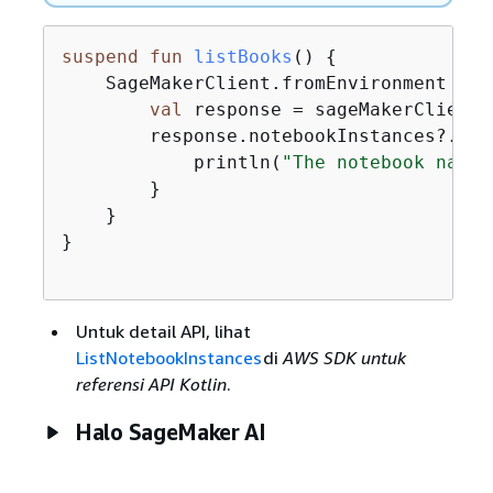
suspend
fun
listBooks
()
{
    SageMakerClient.fromEnvironment 
{
 r
val
 response = sageMakerClient.
        response.notebookInstances?.for
            println(
"The notebook name 
        }

    }

}

Untuk detail API, lihat
ListNotebookInstances
di
AWS SDK untuk
referensi API Kotlin
.
Halo SageMaker AI