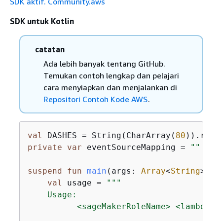
SDK aktif. Community.aws
SDK untuk Kotlin
catatan
Ada lebih banyak tentang GitHub.
Temukan contoh lengkap dan pelajari
cara menyiapkan dan menjalankan di
Repositori Contoh Kode AWS
.
val
 DASHES = String(CharArray(
80
)).repl
private
var
 eventSourceMapping = 
""
suspend
fun
main
(args: 
Array
<
String
>)
{
val
 usage = 
"""

    Usage:

          <sageMakerRoleName> <lambdaRo