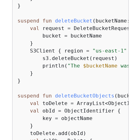
}

suspend
fun
deleteBucket
(bucketName: 
St
val
 request = DeleteBucketRequest 
{
        bucket = bucketName

    }

    S3Client 
{
 region = 
"us-east-1"
 }.u
        s3.deleteBucket(request)

        println(
"The 
$bucketName
 was su
    }

}

suspend
fun
deleteBucketObjects
(bucketN
val
 toDelete = ArrayList<ObjectIdent
val
 obId = ObjectIdentifier 
{
        key = objectName

    }

    toDelete.add(obId)
