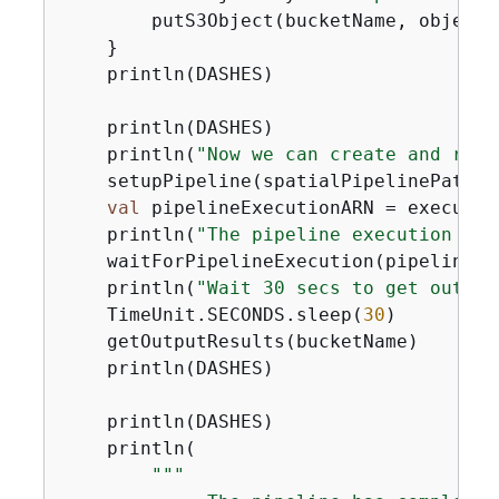
        putS3Object(bucketName, objectK
    }

    println(DASHES)

    println(DASHES)

    println(
"Now we can create and run 
    setupPipeline(spatialPipelinePath, 
val
 pipelineExecutionARN = executeP
    println(
"The pipeline execution ARN
    waitForPipelineExecution(pipelineExe
    println(
"Wait 30 secs to get output
    TimeUnit.SECONDS.sleep(
30
)

    getOutputResults(bucketName)

    println(DASHES)

    println(DASHES)

    println(

"""
