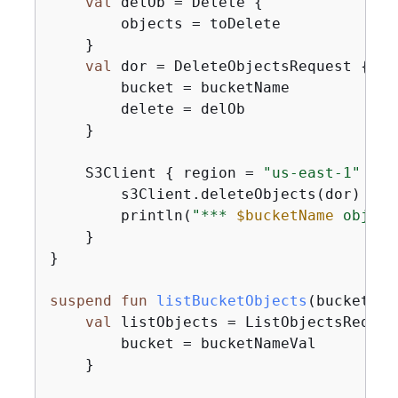
val
 delOb = Delete 
{
        objects = toDelete

    }

val
 dor = DeleteObjectsRequest 
{
        bucket = bucketName

        delete = delOb

    }

    S3Client 
{
 region = 
"us-east-1"
 }.u
        s3Client.deleteObjects(dor)

        println(
"*** 
$bucketName
 object
    }

}

suspend
fun
listBucketObjects
(bucketNam
val
 listObjects = ListObjectsReques
        bucket = bucketNameVal

    }
