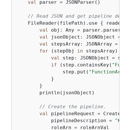
val
 parser = JSONParser()

// Read JSON and get pipeline defin
    FileReader(filePath).use 
{
 reader ->
val
 obj: Any = parser.parse(read
val
 jsonObject: JSONObject = ob
val
 stepsArray: JSONArray = jso
for
 (stepObj 
in
 stepsArray) 
{
val
 step: JSONObject = step
if
 (step.containsKey(
"Funct
                step.put(
"FunctionArn"
,
            }

        }

        println(jsonObject)

// Create the pipeline.
val
 pipelineRequest = CreatePip
            pipelineDescription = 
"Kotl
            roleArn = roleArnVal
