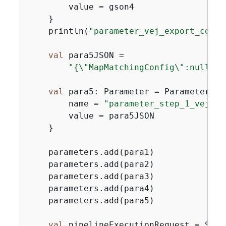
        value = gson4

    }

    println(
"parameter_vej_export_confi
val
 para5JSON =

"
{
\"MapMatchingConfig\":null,\"
val
 para5: Parameter = Parameter 
{
        name = 
"parameter_step_1_vej_co
        value = para5JSON

    }

    parameters.add(para1)

    parameters.add(para2)

    parameters.add(para3)

    parameters.add(para4)

    parameters.add(para5)

val
 pipelineExecutionRequest = Star