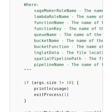
    Where:

        sageMakerRoleName - The name of
        lambdaRoleName - The name of th
        functionName - The name of the 
        functionKey - The name of the A
        queueName - The name of the Ama
        bucketName - The name of the Am
        bucketFunction - The name of th
        lnglatData - The file location 
        spatialPipelinePath - The file 
        pipelineName - The name of the 
    """
if
 (args.size != 
10
) 
{
        println(usage)

        exitProcess(
1
)

    }
