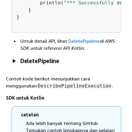
        println(
"*** Successfully delet
    }

}

Untuk detail API, lihat
DeletePipeline
di
AWS
SDK untuk referensi API Kotlin
.
DeletePipeline
Contoh kode berikut menunjukkan cara
menggunakan
.
DescribePipelineExecution
SDK untuk Kotlin
catatan
Ada lebih banyak tentang GitHub.
Temukan contoh lengkapnya dan pelajari