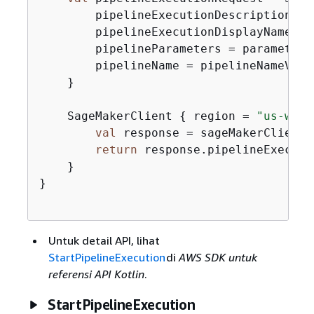
        pipelineExecutionDescription = 
        pipelineExecutionDisplayName = 
        pipelineParameters = parameters

        pipelineName = pipelineNameVal

    }

    SageMakerClient 
{
 region = 
"us-west
val
 response = sageMakerClient.
return
 response.pipelineExecutio
    }

}

Untuk detail API, lihat
StartPipelineExecution
di
AWS SDK untuk
referensi API Kotlin
.
StartPipelineExecution