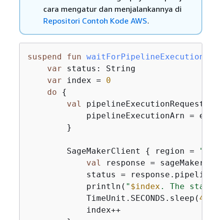
cara mengatur dan menjalankannya di
Repositori Contoh Kode AWS
.
suspend
fun
waitForPipelineExecution
(ex
var
 status: String

var
 index = 
0
do
{
val
 pipelineExecutionRequest = 
            pipelineExecutionArn = execu
        }

        SageMakerClient 
{
 region = 
"us-
val
 response = sageMakerCli
            status = response.pipelineE
            println(
"
$index
. The status
            TimeUnit.SECONDS.sleep(
4
)

            index++
