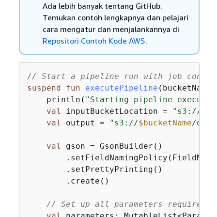
Ada lebih banyak tentang GitHub.
Temukan contoh lengkapnya dan pelajari
cara mengatur dan menjalankannya di
Repositori Contoh Kode AWS
.
// Start a pipeline run with job config
suspend
fun
executePipeline
(bucketName:
    println(
"Starting pipeline executio
val
 inputBucketLocation = 
"s3://
$bu
val
 output = 
"s3://
$bucketName
/outp
val
 gson = GsonBuilder()

        .setFieldNamingPolicy(FieldNami
        .setPrettyPrinting()

        .create()

// Set up all parameters required t
val
 parameters: MutableList<Paramet