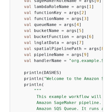
val
 sageMakerRoleName = args[
0
]

val
 lambdaRoleName = args[
1
]

val
 functionKey = args[
2
]

val
 functionName = args[
3
]

val
 queueName = args[
4
]

val
 bucketName = args[
5
]

val
 bucketFunction = args[
6
]

val
 lnglatData = args[
7
]

val
 spatialPipelinePath = args[
8
]

val
 pipelineName = args[
9
]

val
 handlerName = 
"org.example.Sage
    println(DASHES)

    println(
"Welcome to the Amazon Sage
    println(

"""

         This example workflow will gui
         Amazon SageMaker pipeline. The
         Amazon SQS Queue. It runs a ve