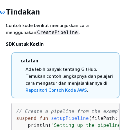
Tindakan
Contoh kode berikut menunjukkan cara
menggunakan
.
CreatePipeline
SDK untuk Kotlin
catatan
Ada lebih banyak tentang GitHub.
Temukan contoh lengkapnya dan pelajari
cara mengatur dan menjalankannya di
Repositori Contoh Kode AWS
.
// Create a pipeline from the example p
suspend
fun
setupPipeline
(filePath: 
Str
    println(
"Setting up the pipeline."
)
