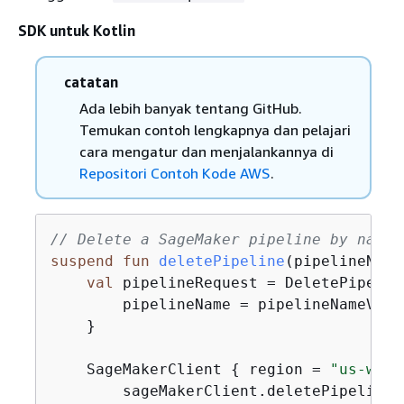
SDK untuk Kotlin
catatan
Ada lebih banyak tentang GitHub.
Temukan contoh lengkapnya dan pelajari
cara mengatur dan menjalankannya di
Repositori Contoh Kode AWS
.
// Delete a SageMaker pipeline by name.
suspend
fun
deletePipeline
(pipelineName
val
 pipelineRequest = DeletePipelin
        pipelineName = pipelineNameVal

    }

    SageMakerClient 
{
 region = 
"us-west
        sageMakerClient.deletePipeline(