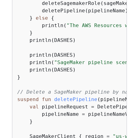
        deleteSagemakerRole(sageMakerRol
        deletePipeline(pipelineName)

    } 
else
{
        println(
"The AWS Resources were
    }

    println(DASHES)

    println(DASHES)

    println(
"SageMaker pipeline scenari
    println(DASHES)

}

// Delete a SageMaker pipeline by name.
suspend
fun
deletePipeline
(pipelineName
val
 pipelineRequest = DeletePipelin
        pipelineName = pipelineNameVal

    }

    SageMakerClient 
{
 region = 
"us-west