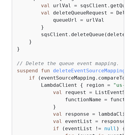
val
 urlVal = sqsClient.getQueue
val
 deleteQueueRequest = Delete
            queueUrl = urlVal

        }

        sqsClient.deleteQueue(deleteQueu
    }

}

// Delete the queue event mapping.
suspend
fun
deleteEventSourceMapping
(fu
if
 (eventSourceMapping.compareTo(
""
        LambdaClient 
{
 region = 
"us-wes
val
 request = ListEventSour
                functionName = functionN
            }

val
 response = lambdaClient
val
 eventList = response.ev
if
 (eventList != 
null
) 
{