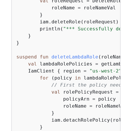
val
 roleRequest = DeleteRoleReq
            roleName = roleNameVal

        }

        iam.deleteRole(roleRequest)

        println(
"*** Successfully delet
    }

}

suspend
fun
deleteLambdaRole
(roleNameVa
val
 lambdaRolePolicies = getLambdaR
    IamClient 
{
 region = 
"us-west-2"
 }.
for
 (policy 
in
 lambdaRolePolici
// First the policy needs t
val
 rolePolicyRequest = Det
                policyArn = policy

                roleName = roleNameVal

            }

            iam.detachRolePolicy(rolePo
        }
