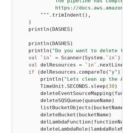
             The pipeline has completed
             https://docs.aws.amazon.co
        """
.trimIndent(),

    )

    println(DASHES)

    println(DASHES)

    println(
"Do you want to delete the 
val
 `
in
` = Scanner(System.`
in
`)

val
 delResources = `
in
`.nextLine()

if
 (delResources.compareTo(
"y"
) == 
        println(
"Lets clean up the AWS 
        TimeUnit.SECONDS.sleep(
30
)

        deleteEventSourceMapping(functio
        deleteSQSQueue(queueName)

        listBucketObjects(bucketName)

        deleteBucket(bucketName)

        delLambdaFunction(functionName)

        deleteLambdaRole(lambdaRoleName)