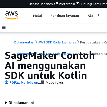
Bahasa Indonesia
Preferensi
Hubungi Kami
Ump
Mulai
Panduan layanan
Alat devel
Dokumentasi
AWS SDK Code Examples
SageMaker Contoh
Dokumentasi
AWS SDK Code Examples
Perpustakaan K
AI menggunakan
SDK untuk Kotlin
PDF
Markdown
Mode fokus
Di halaman ini