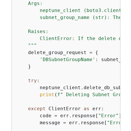
    Args:

        neptune_client (boto3.client): 
        subnet_group_name (str): The na
    Raises:

        ClientError: If the delete oper
    """
    delete_group_request = 
{
'DBSubnetGroupName'
: subnet_gro
    }

try
:

        neptune_client.delete_db_subnet
print
(
f"️ Deleting Subnet Group:
except
 ClientError 
as
 err:

        code = err.response[
"Error"
][
"C
        message = err.response[
"Error"
]