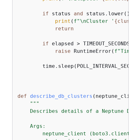
if
 status 
and
 status.lower() ==
print
(
f"\nCluster '
{
cluster
return
if
 elapsed > TIMEOUT_SECONDS:

raise
 RuntimeError(
f"Timeou
        time.sleep(POLL_INTERVAL_SECONDS
def
describe_db_clusters
(
neptune_client
"""

    Describes details of a Neptune DB c
    Args:

        neptune_client (boto3.client): 