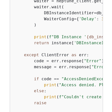
        waiter = neptune_client.get_wai
        waiter.wait(

            DBInstanceIdentifier=db_inst
            WaiterConfig=
{
'Delay'
: 
30
, 
        )

print
(
f"DB Instance '
{
db_instan
return
 instance[
'DBInstanceIden
except
 ClientError 
as
 err:

        code = err.response[
"Error"
][
"C
        message = err.response[
"Error"
]
if
 code == 
"AccessDeniedExcepti
print
(
"Access denied. Pleas
else
:

print
(
f"Couldn't create DB 
raise