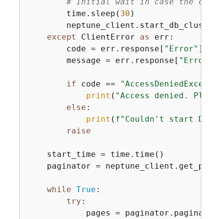
# Initial wait in case the clus
        time.sleep(
30
)

        neptune_client.start_db_cluster
except
 ClientError 
as
 err:

        code = err.response[
"Error"
][
"C
        message = err.response[
"Error"
]
if
 code == 
"AccessDeniedExcepti
print
(
"Access denied. Pleas
else
:

print
(
f"Couldn't start DB c
raise
    start_time = time.time()

    paginator = neptune_client.get_pagi
while
True
:

try
:

            pages = paginator.paginate(