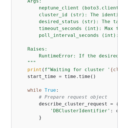
    Args:

        neptune_client (boto3.client): 
        cluster_id (str): The identifie
        desired_status (str): The targe
        timeout_seconds (int): Max time
        poll_interval_seconds (int): Po
    Raises:

        RuntimeError: If the desired st
    """
print
(
f"Waiting for cluster '
{
clust
    start_time = time.time()

while
True
:

# Prepare request object
        describe_cluster_request = 
{
'DBClusterIdentifier'
: clus
        }
