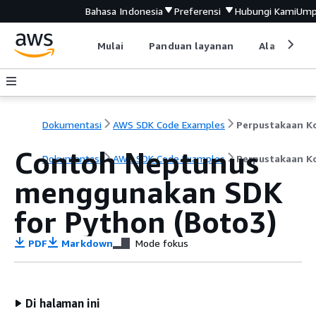
Bahasa Indonesia
Preferensi
Hubungi Kami
Ump
Mulai
Panduan layanan
Alat devel
Dokumentasi
AWS SDK Code Examples
Contoh Neptunus
Dokumentasi
AWS SDK Code Examples
Perpustakaan K
menggunakan SDK
for Python (Boto3)
PDF
Markdown
Mode fokus
Di halaman ini