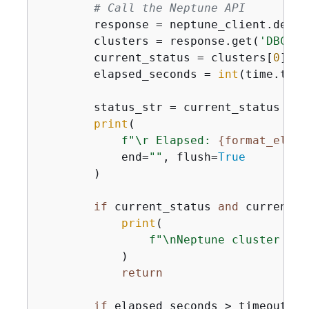
# Call the Neptune API
        response = neptune_client.descr
        clusters = response.get(
'DBClus
        current_status = clusters[
0
].ge
        elapsed_seconds = 
int
(time.time
        status_str = current_status 
if
 
print
(

f"\r Elapsed: 
{
format_elaps
            end=
""
, flush=
True
        )

if
 current_status 
and
 current_s
print
(

f"\nNeptune cluster rea
            )

return
if
 elapsed_seconds > timeout_sec