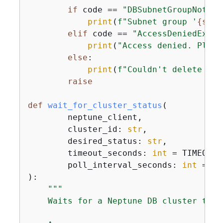
if
 code == 
"DBSubnetGroupNotFou
print
(
f"Subnet group '
{
subn
elif
 code == 
"AccessDeniedExcep
print
(
"Access denied. Pleas
else
:

print
(
f"Couldn't delete sub
raise
def
wait_for_cluster_status
(
        neptune_client,

        cluster_id: 
str
,

        desired_status: 
str
,

        timeout_seconds: 
int
 = TIMEOUT_
        poll_interval_seconds: 
int
):
"""

    Waits for a Neptune DB cluster to r