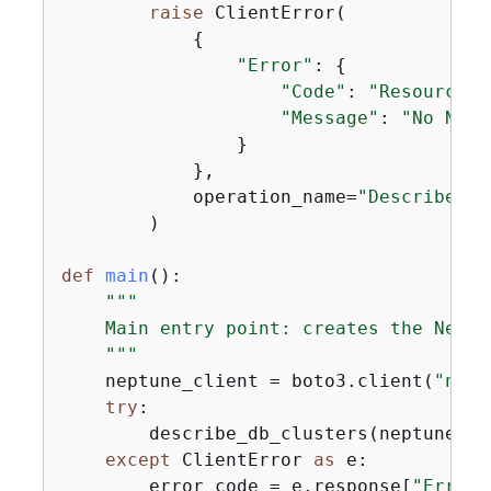
raise
 ClientError(

{
"Error"
: 
{
"Code"
: 
"ResourceNo
"Message"
: 
"No Nept
                }

            },

            operation_name=
"DescribeDBC
        )

def
main
():
"""

    Main entry point: creates the Neptu
    """
    neptune_client = boto3.client(
"nept
try
:

        describe_db_clusters(neptune_cli
except
 ClientError 
as
 e:

        error_code = e.response[
"Error"