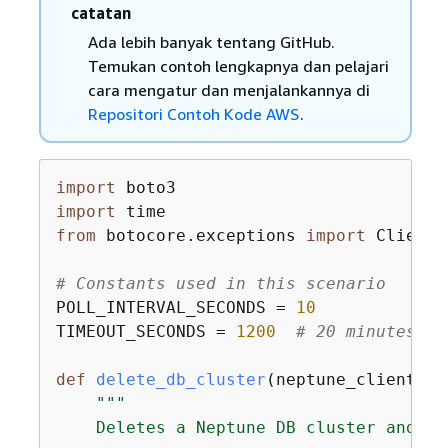
catatan
Ada lebih banyak tentang GitHub.
Temukan contoh lengkapnya dan pelajari
cara mengatur dan menjalankannya di
Repositori Contoh Kode AWS
.
import
import
from
 botocore.exceptions 
import
 ClientE
# Constants used in this scenario
POLL_INTERVAL_SECONDS = 
10
TIMEOUT_SECONDS = 
1200
# 20 minutes
def
delete_db_cluster
(
neptune_client, c
"""

    Deletes a Neptune DB cluster and th