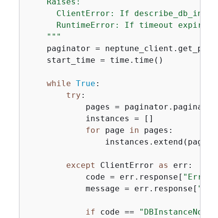
    Raises:

      ClientError: If describe_db_insta
      RuntimeError: If timeout expires 
    """
    paginator = neptune_client.get_pagi
    start_time = time.time()

while
True
:

try
:

            pages = paginator.paginate(
            instances = []

for
 page 
in
 pages:

                instances.extend(page.g
except
 ClientError 
as
 err:

            code = err.response[
"Error"
            message = err.response[
"Err
if
 code == 
"DBInstanceNotFo