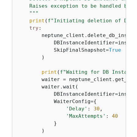
    Raises exception to be handled by c
    """
print
(
f"Initiating deletion of DB I
try
:

        neptune_client.delete_db_instanc
            DBInstanceIdentifier=instanc
            SkipFinalSnapshot=
True
        )

print
(
f"Waiting for DB Instance
        waiter = neptune_client.get_wai
        waiter.wait(

            DBInstanceIdentifier=instanc
            WaiterConfig=
{
'Delay'
: 
30
,

'MaxAttempts'
: 
40
            }

        )
