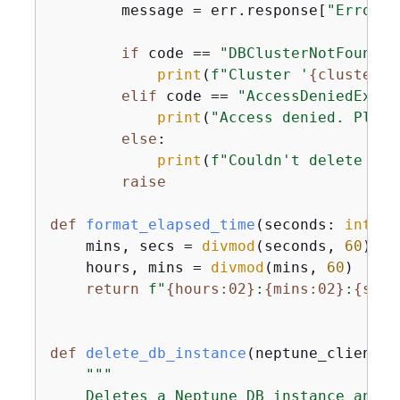
        message = err.response[
"Error"
]
if
 code == 
"DBClusterNotFoundFa
print
(
f"Cluster '
{
cluster_i
elif
 code == 
"AccessDeniedExcep
print
(
"Access denied. Pleas
else
:

print
(
f"Couldn't delete DB 
raise
def
format_elapsed_time
(
seconds: 
int
) -
    mins, secs = 
divmod
(seconds, 
60
)

    hours, mins = 
divmod
(mins, 
60
)

return
f"
{
hours:02}
:
{
mins:02}
:
{
secs
def
delete_db_instance
(
neptune_client, 
"""

    Deletes a Neptune DB instance and w