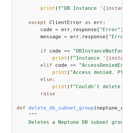
print
(
f"DB Instance '
{
instance_
except
 ClientError 
as
 err:

        code = err.response[
"Error"
][
"C
        message = err.response[
"Error"
]
if
 code == 
"DBInstanceNotFoundF
print
(
f"Instance '
{
instance
elif
 code == 
"AccessDeniedExcep
print
(
"Access denied. Pleas
else
:

print
(
f"Couldn't delete DB 
raise
def
delete_db_subnet_group
(
neptune_clie
"""

    Deletes a Neptune DB subnet group s