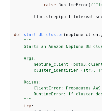
raise
 RuntimeError(
f"Timeou
        time.sleep(poll_interval_seconds
def
start_db_cluster
(
neptune_client, cl
"""

    Starts an Amazon Neptune DB cluster
    Args:

        neptune_client (boto3.client): 
        cluster_identifier (str): The D
    Raises:

        ClientError: Propagates AWS API
        RuntimeError: If cluster doesn'
    """
try
:
