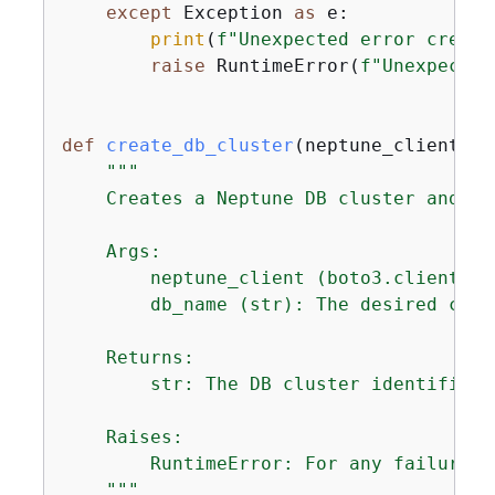
except
 Exception 
as
 e:

print
(
f"Unexpected error creati
raise
 RuntimeError(
f"Unexpected
def
create_db_cluster
(
neptune_client, d
"""

    Creates a Neptune DB cluster and re
    Args:

        neptune_client (boto3.client): 
        db_name (str): The desired clus
    Returns:

        str: The DB cluster identifier.

    Raises:

        RuntimeError: For any failure o
    """