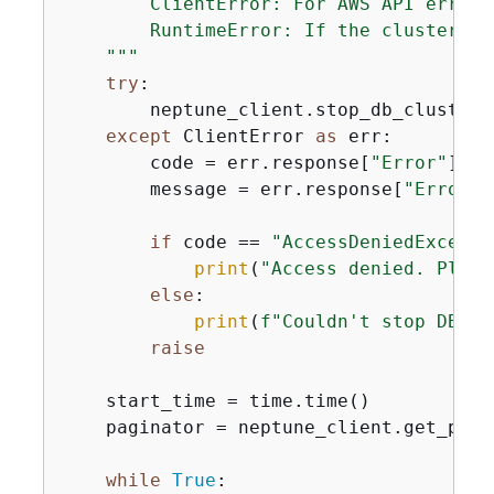
        ClientError: For AWS API errors
        RuntimeError: If the cluster do
    """
try
:

        neptune_client.stop_db_cluster(
except
 ClientError 
as
 err:

        code = err.response[
"Error"
][
"C
        message = err.response[
"Error"
]
if
 code == 
"AccessDeniedExcepti
print
(
"Access denied. Pleas
else
:

print
(
f"Couldn't stop DB cl
raise
    start_time = time.time()

    paginator = neptune_client.get_pagi
while
True
:
