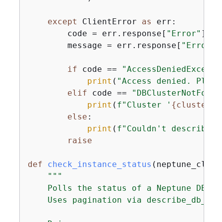
except
 ClientError 
as
 err:

        code = err.response[
"Error"
][
"C
        message = err.response[
"Error"
]
if
 code == 
"AccessDeniedExcepti
print
(
"Access denied. Pleas
elif
 code == 
"DBClusterNotFound
print
(
f"Cluster '
{
cluster_i
else
:

print
(
f"Couldn't describe D
raise
def
check_instance_status
(
neptune_clien
"""

    Polls the status of a Neptune DB in
    Uses pagination via describe_db_ins