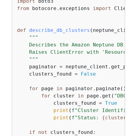
import
from
 botocore.exceptions 
import
 ClientE
def
describe_db_clusters
(
neptune_client
"""

    Describes the Amazon Neptune DB clu
    Raises ClientError with 'ResourceNo
    """
    paginator = neptune_client.get_pagi
    clusters_found = 
False
for
 page 
in
 paginator.paginate():

for
 cluster 
in
 page.get(
"DBClus
            clusters_found = 
True
print
(
f"Cluster Identifier:
print
(
f"Status: 
{
cluster[
'S
if
not
 clusters_found:
