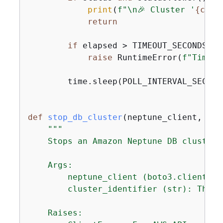
print
(
f"\n🎉 Cluster '
{
clus
return
if
 elapsed > TIMEOUT_SECONDS:

raise
 RuntimeError(
f"Timeou
        time.sleep(POLL_INTERVAL_SECONDS
def
stop_db_cluster
(
neptune_client, clu
"""

    Stops an Amazon Neptune DB cluster 
    Args:

        neptune_client (boto3.client): 
        cluster_identifier (str): The D
    Raises:
