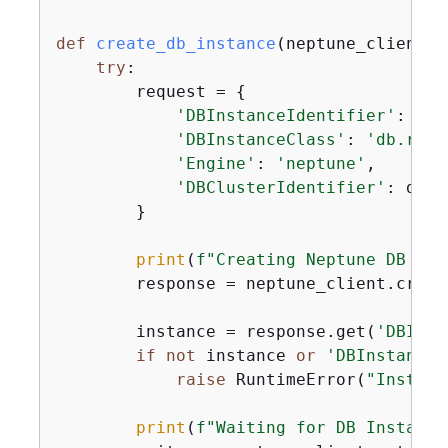
def
create_db_instance
(
neptune_client, 
try
:

        request = 
{
'DBInstanceIdentifier'
: db_
'DBInstanceClass'
: 
'db.r5.l
'Engine'
: 
'neptune'
,

'DBClusterIdentifier'
: db_c
        }

print
(
f"Creating Neptune DB Ins
        response = neptune_client.creat
        instance = response.get(
'DBInst
if
not
 instance 
or
'DBInstanceI
raise
 RuntimeError(
"Instanc
print
(
f"Waiting for DB Instance