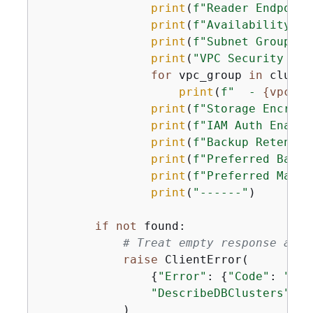
print
(
f"Reader Endpoint
print
(
f"Availability Zo
print
(
f"Subnet Group: 
{
print
(
"VPC Security Gro
for
 vpc_group 
in
 cluste
print
(
f"  - 
{
vpc_gr
print
(
f"Storage Encrypt
print
(
f"IAM Auth Enable
print
(
f"Backup Retentio
print
(
f"Preferred Backu
print
(
f"Preferred Maint
print
(
"------"
)

if
not
 found:

# Treat empty response as c
raise
 ClientError(

{
"Error"
: 
{
"Code"
: 
"DBC
"DescribeDBClusters"
            )
