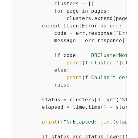
            clusters = []

for
 page 
in
 pages:

                clusters.extend(page.ge
except
 ClientError 
as
 err:

            code = err.response[
"Error"
            message = err.response[
"Err
if
 code == 
"DBClusterNotFou
print
(
f"Cluster '
{
clust
else
:

print
(
f"Couldn't descri
raise
        status = clusters[
0
].get(
'Statu
        elapsed = time.time() - start_ti
print
(
f"\rElapsed: 
{
int
(elapsed
if
 status 
and
 status.lower() ==