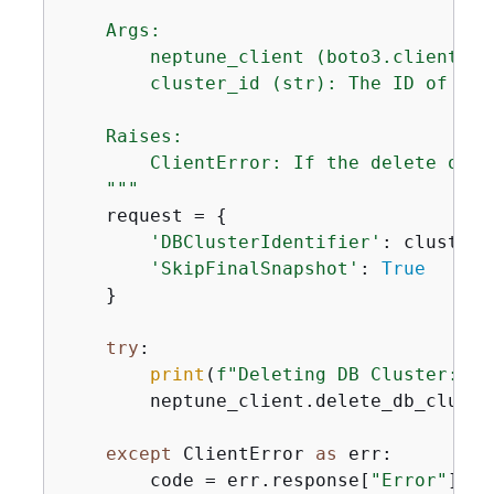
    Args:

        neptune_client (boto3.client): 
        cluster_id (str): The ID of the
    Raises:

        ClientError: If the delete oper
    """
    request = 
{
'DBClusterIdentifier'
: cluster_i
'SkipFinalSnapshot'
: 
True
    }

try
:

print
(
f"Deleting DB Cluster: 
{
c
        neptune_client.delete_db_cluste
except
 ClientError 
as
 err:

        code = err.response[
"Error"
][
"C