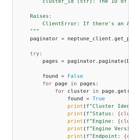
        cluster_id (str): The ID of the
    Raises:

        ClientError: If there's an AWS 
    """
    paginator = neptune_client.get_pagi
try
:

        pages = paginator.paginate(DBCl
        found = 
False
for
 page 
in
 pages:

for
 cluster 
in
 page.get(
'DB
                found = 
True
print
(
f"Cluster Identif
print
(
f"Status: 
{
cluste
print
(
f"Engine: 
{
cluste
print
(
f"Engine Version:
print
(
f"Endpoint: 
{
clus