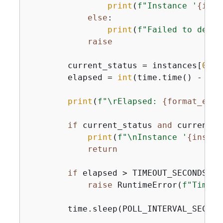
print
(
f"Instance '
{
inst
else
:

print
(
f"Failed to descr
raise
        current_status = instances[
0
].g
        elapsed = 
int
(time.time() - sta
print
(
f"\rElapsed: 
{
format_elap
if
 current_status 
and
 current_s
print
(
f"\nInstance '
{
instan
return
if
 elapsed > TIMEOUT_SECONDS:

raise
 RuntimeError(
f"Timeou
        time.sleep(POLL_INTERVAL_SECONDS