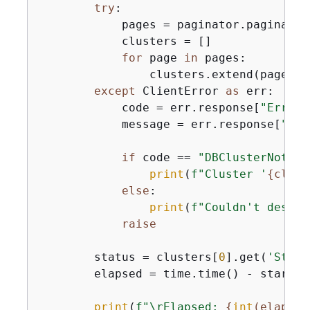
try
:

            pages = paginator.paginate(
            clusters = []

for
 page 
in
 pages:

                clusters.extend(page.ge
except
 ClientError 
as
 err:

            code = err.response[
"Error"
            message = err.response[
"Err
if
 code == 
"DBClusterNotFou
print
(
f"Cluster '
{
clust
else
:

print
(
f"Couldn't descri
raise
        status = clusters[
0
].get(
'Statu
        elapsed = time.time() - start_ti
print
(
f"\rElapsed: 
{
int
(elapsed