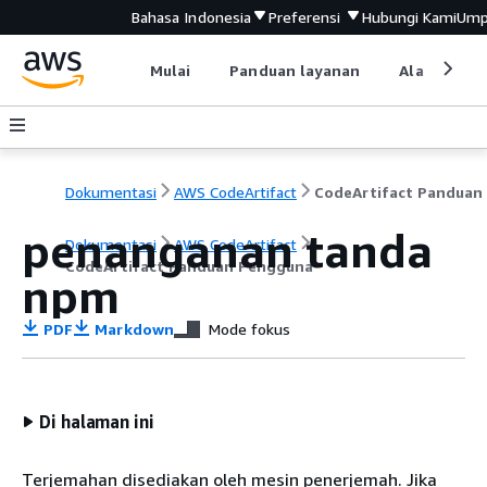
Bahasa Indonesia
Preferensi
Hubungi Kami
Ump
Mulai
Panduan layanan
Alat devel
Dokumentasi
AWS CodeArtifact
penanganan tanda
Dokumentasi
AWS CodeArtifact
CodeArtifact Panduan Pengguna
npm
PDF
Markdown
Mode fokus
Di halaman ini
Terjemahan disediakan oleh mesin penerjemah. Jika