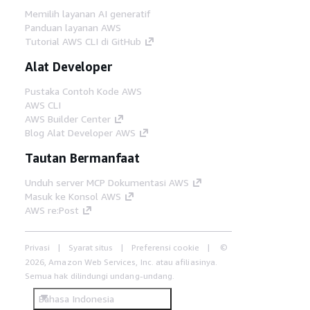
Memilih layanan AI generatif
Panduan layanan AWS
Tutorial AWS CLI di GitHub
Alat Developer
Pustaka Contoh Kode AWS
AWS CLI
AWS Builder Center
Blog Alat Developer AWS
Tautan Bermanfaat
Unduh server MCP Dokumentasi AWS
Masuk ke Konsol AWS
AWS re:Post
Privasi
Syarat situs
Preferensi cookie
©
2026, Amazon Web Services, Inc. atau afiliasinya.
Semua hak dilindungi undang-undang.
Bahasa Indonesia