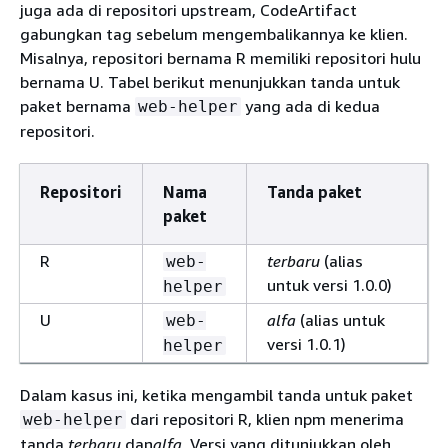
juga ada di repositori upstream, CodeArtifact
gabungkan tag sebelum mengembalikannya ke klien.
Misalnya, repositori bernama R memiliki repositori hulu
bernama U. Tabel berikut menunjukkan tanda untuk
paket bernama
yang ada di kedua
web-helper
repositori.
Repositori
Nama
Tanda paket
paket
R
terbaru
(alias
web-
untuk versi 1.0.0)
helper
U
alfa
(alias untuk
web-
versi 1.0.1)
helper
Dalam kasus ini, ketika mengambil tanda untuk paket
dari repositori R, klien npm menerima
web-helper
tanda
terbaru
dan
alfa
. Versi yang ditunjukkan oleh