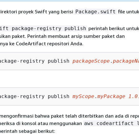
irektori proyek Swift yang berisi
file untu
Package.swift
perintah berikut untu
ift package-registry publish
ikan paket. Perintah membuat arsip sumber paket dan
ya ke CodeArtifact repositori Anda.
ackage-registry publish 
packageScope
.
packageN
ackage-registry publish 
myScope
.
myPackage
1.0
engonfirmasi bahwa paket telah diterbitkan dan ada di repo
riksa di konsol atau menggunakan
aws codeartifact 
erintah sebagai berikut: