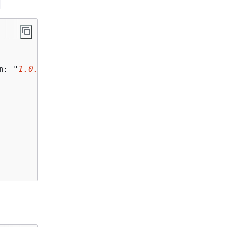
m: "
1.0.0
")
