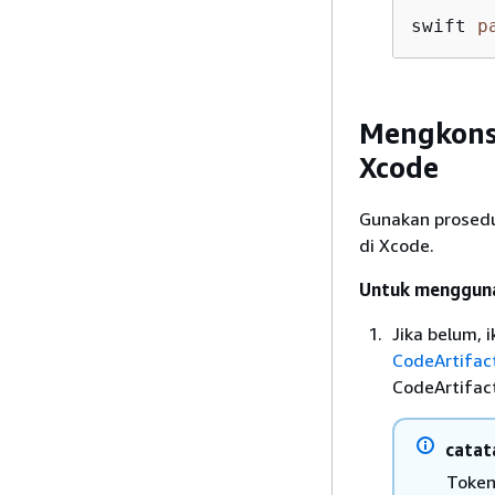
swift 
p
Mengkonsu
Xcode
Gunakan prosedu
di Xcode.
Untuk menggunak
Jika belum, 
CodeArtifac
CodeArtifact
catat
Token