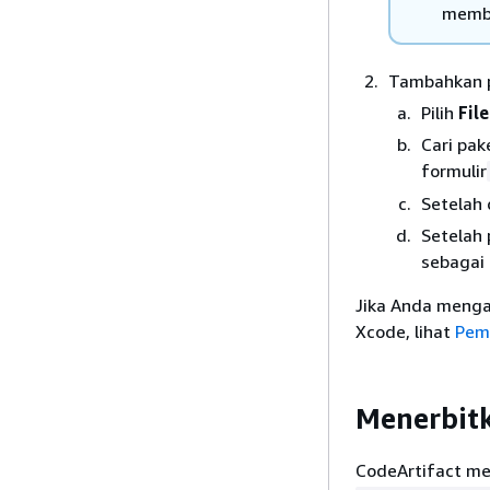
membu
Tambahkan p
Pilih
Fil
Cari pak
formulir
Setelah 
Setelah 
sebagai 
Jika Anda menga
Xcode, lihat
Pem
Menerbitk
CodeArtifact me