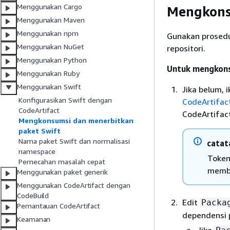
Menggunakan Cargo
Mengkonsu
Menggunakan Maven
Menggunakan npm
Gunakan prosedu
Menggunakan NuGet
repositori.
Menggunakan Python
Untuk mengkonsu
Menggunakan Ruby
Menggunakan Swift
Jika belum, 
Konfigurasikan Swift dengan
CodeArtifac
CodeArtifact
CodeArtifact
Mengkonsumsi dan menerbitkan
paket Swift
Nama paket Swift dan normalisasi
catat
namespace
Token
Pemecahan masalah cepat
membu
Menggunakan paket generik
Menggunakan CodeArtifact dengan
CodeBuild
Edit
Packa
Pemantauan CodeArtifact
dependensi 
Keamanan
Jika