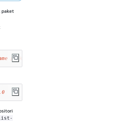
k paket
k
ame
packageVersion
.0
sitori
list-