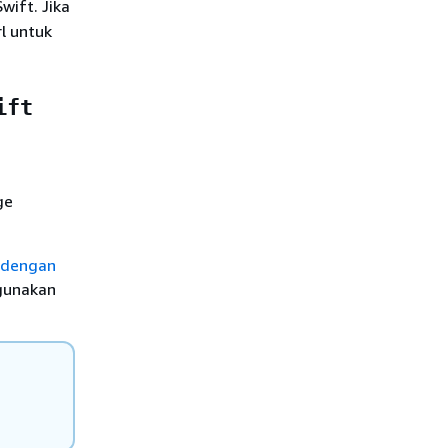
wift. Jika
l untuk
ift
ge
 dengan
gunakan