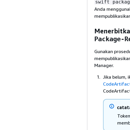
swift packag
Anda menggunaka
mempublikasikan
Menerbitka
Package-R
Gunakan prosedur
mempublikasikan
Manager.
Jika belum, 
CodeArtifac
CodeArtifact
catat
Token
membu