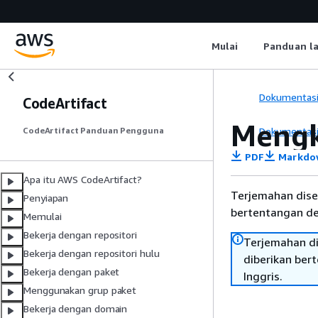
Mulai
Panduan l
Dokumentas
CodeArtifact
Mengk
Dokumentas
CodeArtifact Panduan Pengguna
PDF
Markdo
Apa itu AWS CodeArtifact?
Terjemahan dise
Penyiapan
bertentangan den
Memulai
Bekerja dengan repositori
Terjemahan di
Bekerja dengan repositori hulu
diberikan ber
Bekerja dengan paket
Inggris.
Menggunakan grup paket
Bekerja dengan domain