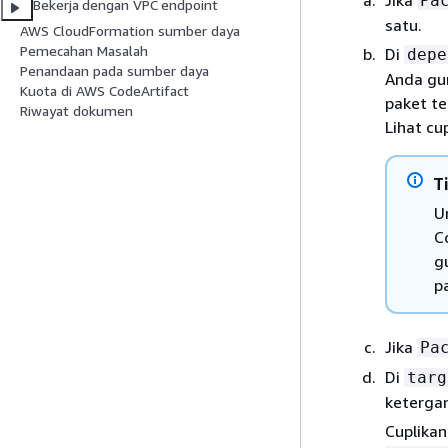
Pa
Bekerja dengan VPC endpoint
satu.
AWS CloudFormation sumber daya
Pemecahan Masalah
Di
depe
Penandaan pada sumber daya
Anda gu
Kuota di AWS CodeArtifact
paket te
Riwayat dokumen
Lihat cu
T
U
C
g
p
Jika
Pa
Di
targ
keterga
Cuplikan