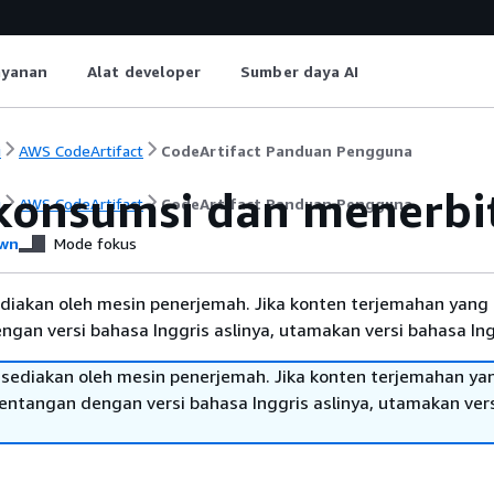
ayanan
Alat developer
Sumber daya AI
i
AWS CodeArtifact
CodeArtifact Panduan Pengguna
onsumsi dan menerbit
i
AWS CodeArtifact
CodeArtifact Panduan Pengguna
wn
Mode fokus
diakan oleh mesin penerjemah. Jika konten terjemahan yang 
gan versi bahasa Inggris aslinya, utamakan versi bahasa Ing
sediakan oleh mesin penerjemah. Jika konten terjemahan ya
tentangan dengan versi bahasa Inggris aslinya, utamakan ver