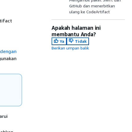
GitHub dan menerbitkan
ulang ke CodeArtifact
tifact
Apakah halaman ini
membantu Anda?
Ya
Tidak
Berikan umpan balik
 dengan
gunakan
arui
bahkan