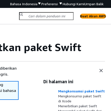
Bahasa Indonesia
Preferensi
Hubungi Kami
Umpan Balik
Buat Akun AWS
kan paket Swift
diberikan
gris.
Di halaman ini
ng
si bahasa
Mengkonsumsi paket Swift
Mengkonsumsi paket Swift
di Xcode
Menerbitkan paket Swift
Mengambil paket Swift dari