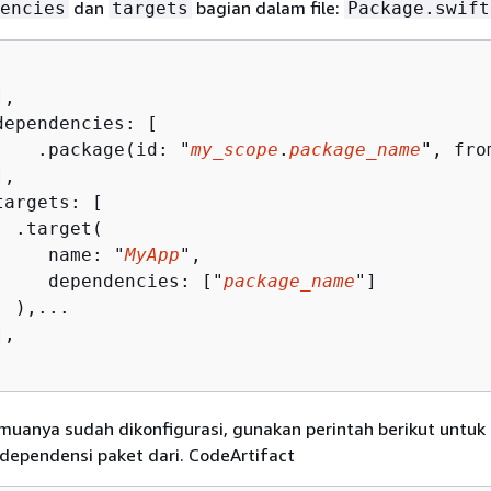
dan
bagian dalam file:
encies
targets
Package.swift
,

dependencies: [

    .package(id: "
my_scope
.
package_name
", fro
,

targets: [

  .target(

     name: "
MyApp
",

     dependencies: ["
package_name
"]

 ),...

,

muanya sudah dikonfigurasi, gunakan perintah berikut untuk
ependensi paket dari. CodeArtifact