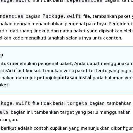
ckage.swift
dependencies
bagian
file, tambahkan paket 
ndencies
Package.swift
nakan dengan menambahkan pengenal paketnya. Pengidentif
rdiri dari ruang lingkup dan nama paket yang dipisahkan oleh 
plikan kode mengikuti langkah selanjutnya untuk contoh.
ip
ntuk menemukan pengenal paket, Anda dapat menggunakan
odeArtifact konsol. Temukan versi paket tertentu yang ingin
unakan dan rujuk petunjuk
pintasan Instal
pada halaman vers
aket.
file tidak berisi
bagian, tambahkan 
ckage.swift
targets
bagian ini, tambahkan target yang perlu menggunakan
ets
ntungan.
 berikut adalah contoh cuplikan yang menunjukkan dikonfigur