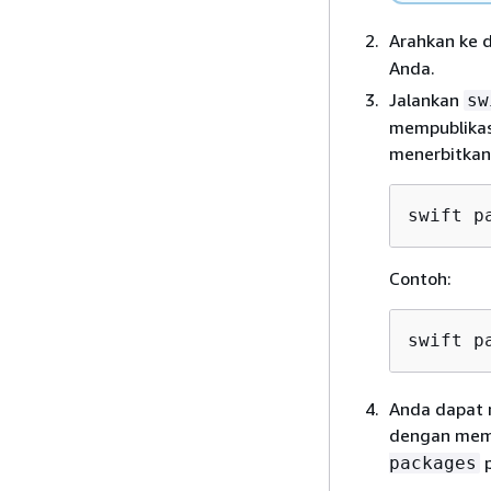
Arahkan ke d
Anda.
Jalankan
sw
mempublikas
menerbitkann
swift p
Contoh:
swift p
Anda dapat m
dengan meme
p
packages