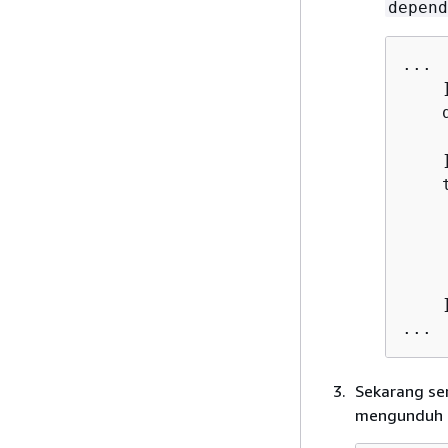
depend
...

    ]
    
    
    ]
    
    
    
    
     
    ]
...
Sekarang se
mengunduh d