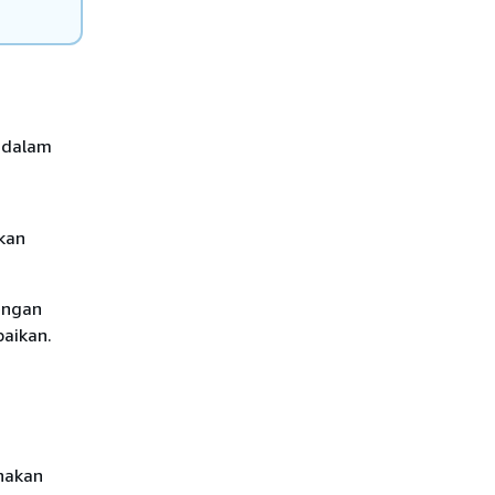
 dalam
hkan
engan
aikan.
nakan