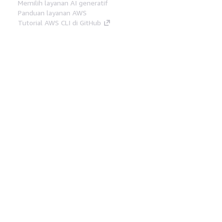
Memilih layanan AI generatif
Panduan layanan AWS
Tutorial AWS CLI di GitHub
Alat Developer
Pustaka Contoh Kode AWS
AWS CLI
AWS Builder Center
Blog Alat Developer AWS
Tautan Bermanfaat
Unduh server MCP Dokumentasi AWS
Masuk ke Konsol AWS
AWS re:Post
Privasi
Syarat situs
Preferensi cookie
©
2026, Amazon Web Services, Inc. atau afiliasinya.
Semua hak dilindungi undang-undang.
Bahasa Indonesia