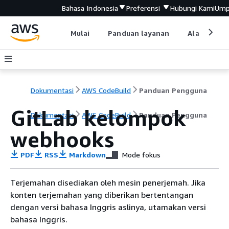
Bahasa Indonesia
Preferensi
Hubungi Kami
Ump
Mulai
Panduan layanan
Alat devel
Dokumentasi
AWS CodeBuild
Panduan Pengguna
GitLab kelompok
Dokumentasi
AWS CodeBuild
Panduan Pengguna
webhooks
PDF
RSS
Markdown
Mode fokus
Terjemahan disediakan oleh mesin penerjemah. Jika
konten terjemahan yang diberikan bertentangan
dengan versi bahasa Inggris aslinya, utamakan versi
bahasa Inggris.