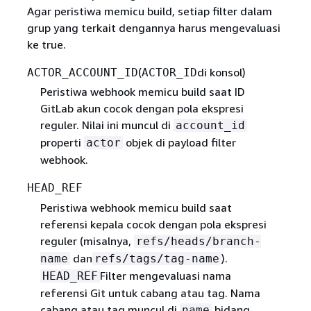
Agar peristiwa memicu build, setiap filter dalam
grup yang terkait dengannya harus mengevaluasi
ke true.
(
di konsol)
ACTOR_ACCOUNT_ID
ACTOR_ID
Peristiwa webhook memicu build saat ID
GitLab akun cocok dengan pola ekspresi
reguler. Nilai ini muncul di
account_id
properti
objek di payload filter
actor
webhook.
HEAD_REF
Peristiwa webhook memicu build saat
referensi kepala cocok dengan pola ekspresi
reguler (misalnya,
refs/heads/branch-
dan
).
name
refs/tags/tag-name
Filter mengevaluasi nama
HEAD_REF
referensi Git untuk cabang atau tag. Nama
cabang atau tag muncul di
bidang
name