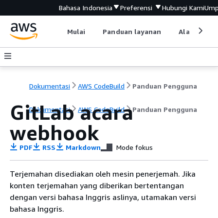
Bahasa Indonesia
Preferensi
Hubungi Kami
Ump
Mulai
Panduan layanan
Alat devel
Dokumentasi
AWS CodeBuild
Panduan Pengguna
GitLab acara
Dokumentasi
AWS CodeBuild
Panduan Pengguna
webhook
PDF
RSS
Markdown
Mode fokus
Terjemahan disediakan oleh mesin penerjemah. Jika
konten terjemahan yang diberikan bertentangan
dengan versi bahasa Inggris aslinya, utamakan versi
bahasa Inggris.