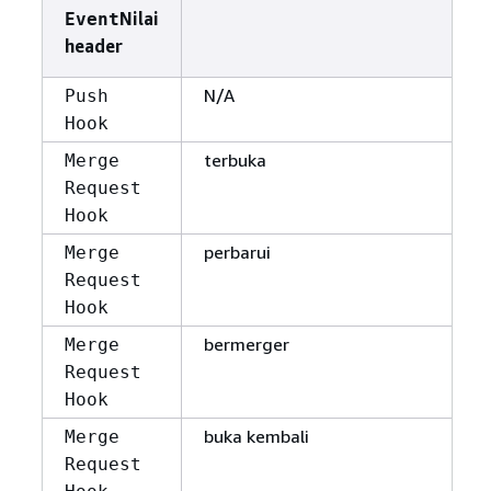
Nilai
Event
header
N/A
Push
Hook
terbuka
Merge
Request
Hook
perbarui
Merge
Request
Hook
bermerger
Merge
Request
Hook
buka kembali
Merge
Request