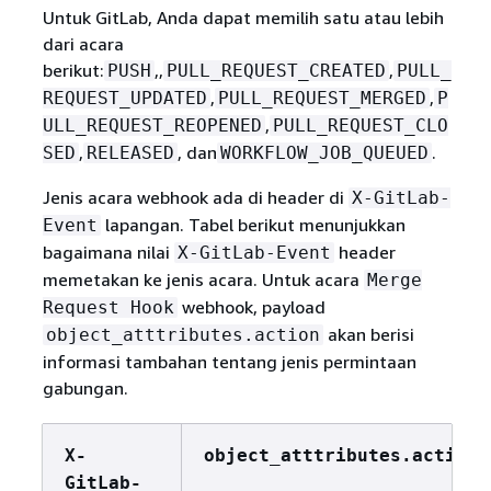
Untuk GitLab, Anda dapat memilih satu atau lebih
dari acara
berikut:
,,
,
PUSH
PULL_REQUEST_CREATED
PULL_
,
,
REQUEST_UPDATED
PULL_REQUEST_MERGED
P
,
ULL_REQUEST_REOPENED
PULL_REQUEST_CLO
,
, dan
.
SED
RELEASED
WORKFLOW_JOB_QUEUED
Jenis acara webhook ada di header di
X-GitLab-
lapangan. Tabel berikut menunjukkan
Event
bagaimana nilai
header
X-GitLab-Event
memetakan ke jenis acara. Untuk acara
Merge
webhook, payload
Request Hook
akan berisi
object_atttributes.action
informasi tambahan tentang jenis permintaan
gabungan.
X-
object_atttributes.action
GitLab-