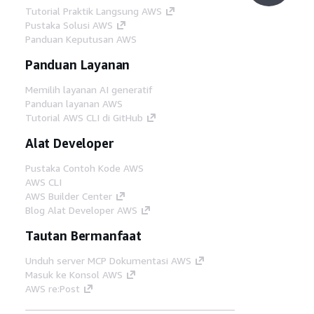
Tutorial Praktik Langsung AWS
Pustaka Solusi AWS
Panduan Keputusan AWS
Panduan Layanan
Memilih layanan AI generatif
Panduan layanan AWS
Tutorial AWS CLI di GitHub
Alat Developer
Pustaka Contoh Kode AWS
AWS CLI
AWS Builder Center
Blog Alat Developer AWS
Tautan Bermanfaat
Unduh server MCP Dokumentasi AWS
Masuk ke Konsol AWS
AWS re:Post