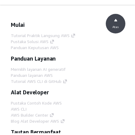
Mulai
Atas
Tutorial Praktik Langsung AWS
Pustaka Solusi AWS
Panduan Keputusan AWS
Panduan Layanan
Memilih layanan AI generatif
Panduan layanan AWS
Tutorial AWS CLI di GitHub
Alat Developer
Pustaka Contoh Kode AWS
AWS CLI
AWS Builder Center
Blog Alat Developer AWS
Tautan Bermanfaat