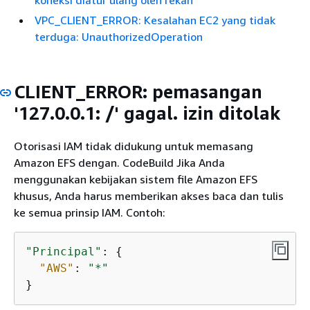
koneksi diatur ulang oleh rekan
VPC_CLIENT_ERROR: Kesalahan EC2 yang tidak
terduga: UnauthorizedOperation
CLIENT_ERROR: pemasangan
'127.0.0.1: /' gagal. izin ditolak
Otorisasi IAM tidak didukung untuk memasang
Amazon EFS dengan. CodeBuild Jika Anda
menggunakan kebijakan sistem file Amazon EFS
khusus, Anda harus memberikan akses baca dan tulis
ke semua prinsip IAM. Contoh:
"Principal"
: 
{
"AWS"
: 
"*"
}