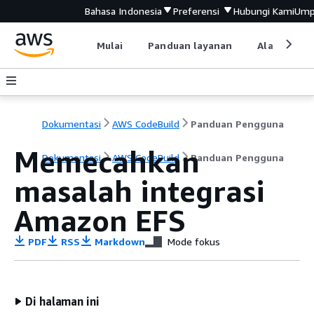
Bahasa Indonesia
Preferensi
Hubungi Kami
Ump
Mulai
Panduan layanan
Alat devel
Dokumentasi
AWS CodeBuild
Panduan Pengguna
Memecahkan
Dokumentasi
AWS CodeBuild
Panduan Pengguna
masalah integrasi
Amazon EFS
PDF
RSS
Markdown
Mode fokus
Di halaman ini