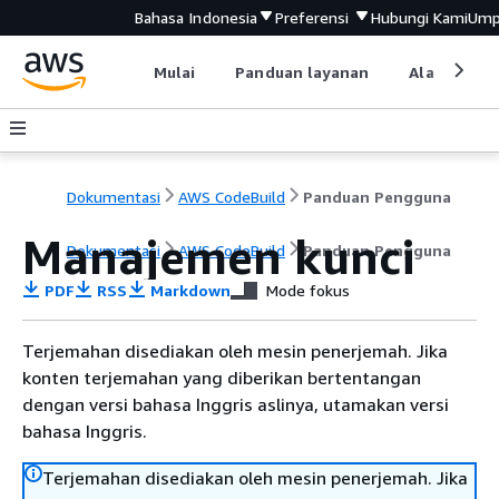
Bahasa Indonesia
Preferensi
Hubungi Kami
Ump
Mulai
Panduan layanan
Alat devel
Dokumentasi
AWS CodeBuild
Panduan Pengguna
Manajemen kunci
Dokumentasi
AWS CodeBuild
Panduan Pengguna
PDF
RSS
Markdown
Mode fokus
Terjemahan disediakan oleh mesin penerjemah. Jika
konten terjemahan yang diberikan bertentangan
dengan versi bahasa Inggris aslinya, utamakan versi
bahasa Inggris.
Terjemahan disediakan oleh mesin penerjemah. Jika