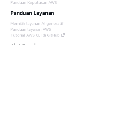
Panduan Keputusan AWS
Panduan Layanan
Memilih layanan AI generatif
Panduan layanan AWS
Tutorial AWS CLI di GitHub
Alat Developer
Pustaka Contoh Kode AWS
AWS CLI
AWS Builder Center
Blog Alat Developer AWS
Tautan Bermanfaat
Unduh server MCP Dokumentasi AWS
Masuk ke Konsol AWS
AWS re:Post
Privasi
Syarat situs
Preferensi cookie
©
2026, Amazon Web Services, Inc. atau afiliasinya.