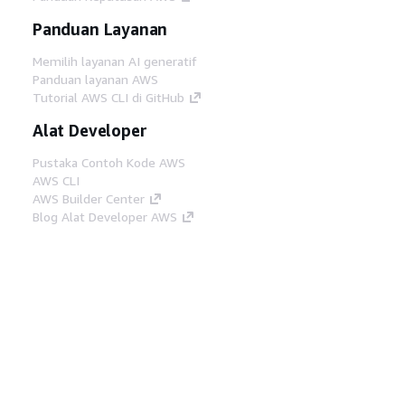
Panduan Layanan
Memilih layanan AI generatif
Panduan layanan AWS
Tutorial AWS CLI di GitHub
Alat Developer
Pustaka Contoh Kode AWS
AWS CLI
AWS Builder Center
Blog Alat Developer AWS
Tautan Bermanfaat
Unduh server MCP Dokumentasi AWS
Masuk ke Konsol AWS
AWS re:Post
Privasi
Syarat situs
Preferensi cookie
©
2026, Amazon Web Services, Inc. atau afiliasinya.
Semua hak dilindungi undang-undang.