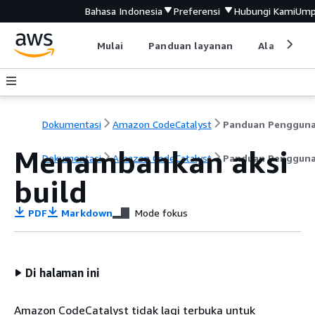
Bahasa Indonesia
Preferensi
Hubungi Kami
Ump
Mulai
Panduan layanan
Alat devel
Dokumentasi
Amazon CodeCatalyst
Panduan Penggun
Menambahkan aksi
Dokumentasi
Amazon CodeCatalyst
Panduan Penggun
build
PDF
Markdown
Mode fokus
Di halaman ini
Amazon CodeCatalyst tidak lagi terbuka untuk