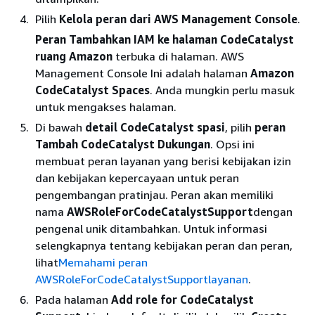
Pilih
Kelola peran dari AWS Management Console
.
Peran Tambahkan IAM ke halaman CodeCatalyst
ruang Amazon
terbuka di halaman. AWS
Management Console Ini adalah halaman
Amazon
CodeCatalyst Spaces
. Anda mungkin perlu masuk
untuk mengakses halaman.
Di bawah
detail CodeCatalyst spasi
, pilih
peran
Tambah CodeCatalyst Dukungan
. Opsi ini
membuat peran layanan yang berisi kebijakan izin
dan kebijakan kepercayaan untuk peran
pengembangan pratinjau. Peran akan memiliki
nama
AWSRoleForCodeCatalystSupport
dengan
pengenal unik ditambahkan. Untuk informasi
selengkapnya tentang kebijakan peran dan peran,
lihat
Memahami peran
AWSRoleForCodeCatalystSupportlayanan
.
Pada halaman
Add role for CodeCatalyst