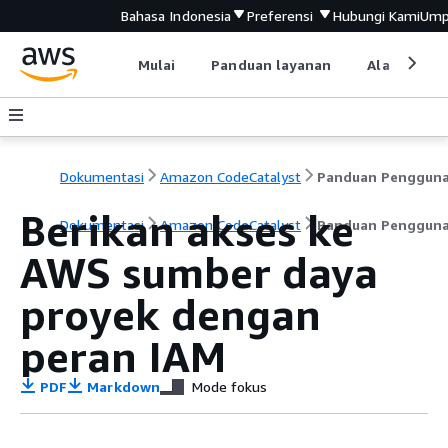
Bahasa Indonesia
Preferensi
Hubungi Kami
Ump
Mulai
Panduan layanan
Alat devel
Dokumentasi
Amazon CodeCatalyst
Panduan Penggun
Berikan akses ke
Dokumentasi
Amazon CodeCatalyst
Panduan Penggun
AWS sumber daya
proyek dengan
peran IAM
PDF
Markdown
Mode fokus