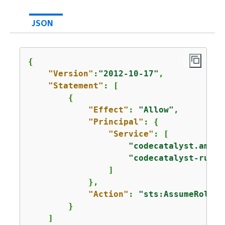
JSON
{
"Version"
:
"2012-10-17"
,

"Statement"
: [

{
"Effect"
: 
"Allow"
,

"Principal"
: 
{
"Service"
: [

"codecatalyst.amazo
"codecatalyst-runne
                ]

            },

"Action"
: 
"sts:AssumeRole"
        }

    ]
