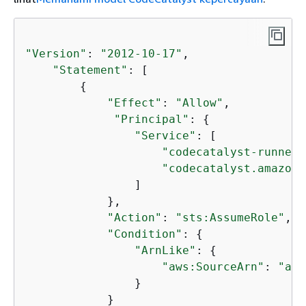
"Version"
: 
"2012-10-17"
,

"Statement"
: [

{
"Effect"
: 
"Allow"
,

"Principal"
: 
{
"Service"
: [ 

"codecatalyst-runner.
"codecatalyst.amazona
                ] 

            }, 

"Action"
: 
"sts:AssumeRole"
,

"Condition"
: 
{
"ArnLike"
: 
{
"aws:SourceArn"
: 
"arn
                }

            }
