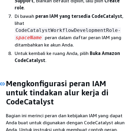
Support
, biarkan default dipilih, lalu pilih
Create
role
.
Di bawah
peran IAM yang tersedia CodeCatalyst
,
lihat
CodeCatalystWorkflowDevelopmentRole-
peran dalam daftar peran IAM yang
spaceName
ditambahkan ke akun Anda.
Untuk kembali ke ruang Anda, pilih
Buka Amazon
CodeCatalyst
.
Mengkonfigurasi peran IAM
untuk tindakan alur kerja di
CodeCatalyst
Bagian ini merinci peran dan kebijakan IAM yang dapat
Anda buat untuk digunakan dengan CodeCatalyst akun
Anda. Untuk instruksi untuk membuat contoh peran,