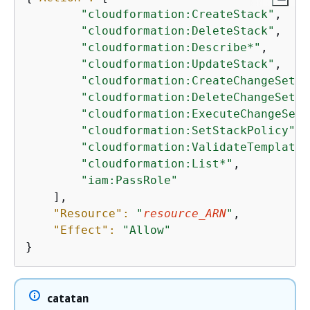
"cloudformation:CreateStack"
,

"cloudformation:DeleteStack"
,

"cloudformation:Describe*"
,

"cloudformation:UpdateStack"
,

"cloudformation:CreateChangeSet"
,

"cloudformation:DeleteChangeSet"
,

"cloudformation:ExecuteChangeSet"
"cloudformation:SetStackPolicy"
,

"cloudformation:ValidateTemplate"
"cloudformation:List*"
,

"iam:PassRole"
    ],

"Resource":
"
resource_ARN
"
,

"Effect":
"Allow"
}
catatan