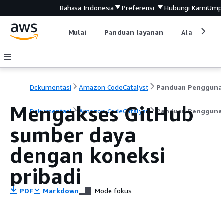
Bahasa Indonesia
Preferensi
Hubungi Kami
Ump
Mulai
Panduan layanan
Alat devel
Dokumentasi
Amazon CodeCatalyst
Panduan Penggun
Mengakses GitHub
Dokumentasi
Amazon CodeCatalyst
Panduan Penggun
sumber daya
dengan koneksi
pribadi
PDF
Markdown
Mode fokus