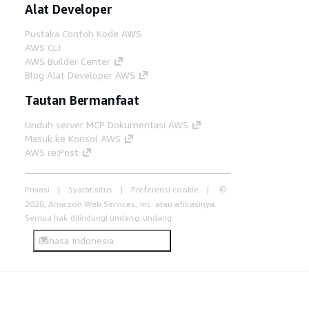
Alat Developer
Pustaka Contoh Kode AWS
AWS CLI
AWS Builder Center
Blog Alat Developer AWS
Tautan Bermanfaat
Unduh server MCP Dokumentasi AWS
Masuk ke Konsol AWS
AWS re:Post
Privasi
Syarat situs
Preferensi cookie
©
2026, Amazon Web Services, Inc. atau afiliasinya.
Semua hak dilindungi undang-undang.
Bahasa Indonesia