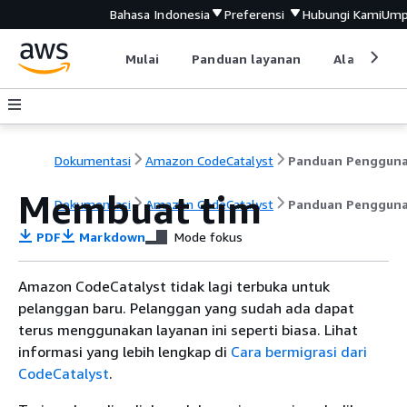
Bahasa Indonesia
Preferensi
Hubungi Kami
Ump
Mulai
Panduan layanan
Alat devel
Dokumentasi
Amazon CodeCatalyst
Panduan Penggun
Membuat tim
Dokumentasi
Amazon CodeCatalyst
Panduan Penggun
PDF
Markdown
Mode fokus
Amazon CodeCatalyst tidak lagi terbuka untuk
pelanggan baru. Pelanggan yang sudah ada dapat
terus menggunakan layanan ini seperti biasa. Lihat
informasi yang lebih lengkap di
Cara bermigrasi dari
CodeCatalyst
.