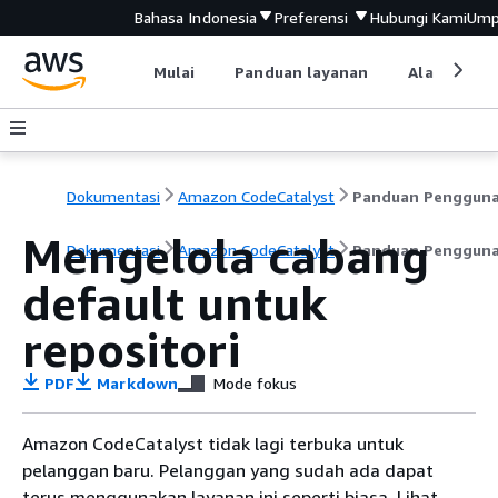
Bahasa Indonesia
Preferensi
Hubungi Kami
Ump
Mulai
Panduan layanan
Alat devel
Dokumentasi
Amazon CodeCatalyst
Panduan Penggun
Mengelola cabang
Dokumentasi
Amazon CodeCatalyst
Panduan Penggun
default untuk
repositori
PDF
Markdown
Mode fokus
Amazon CodeCatalyst tidak lagi terbuka untuk
pelanggan baru. Pelanggan yang sudah ada dapat
terus menggunakan layanan ini seperti biasa. Lihat