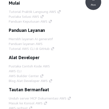
Mulai
Atas
Tutorial Praktik Langsung AWS
Pustaka Solusi AWS
Panduan Keputusan AWS
Panduan Layanan
Memilih layanan AI generatif
Panduan layanan AWS
Tutorial AWS CLI di GitHub
Alat Developer
Pustaka Contoh Kode AWS
AWS CLI
AWS Builder Center
Blog Alat Developer AWS
Tautan Bermanfaat
Unduh server MCP Dokumentasi AWS
Masuk ke Konsol AWS
AWS re:Post