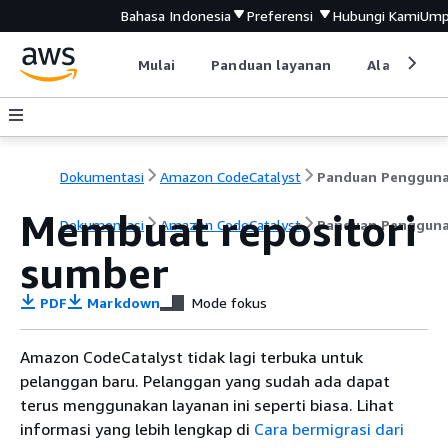
Bahasa Indonesia
Preferensi
Hubungi Kami
Ump
Mulai
Panduan layanan
Alat devel
Dokumentasi
Amazon CodeCatalyst
Panduan Penggun
Membuat repositori
Dokumentasi
Amazon CodeCatalyst
Panduan Penggun
sumber
PDF
Markdown
Mode fokus
Amazon CodeCatalyst tidak lagi terbuka untuk
pelanggan baru. Pelanggan yang sudah ada dapat
terus menggunakan layanan ini seperti biasa. Lihat
informasi yang lebih lengkap di
Cara bermigrasi dari