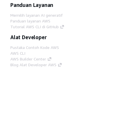
Panduan Layanan
Memilih layanan AI generatif
Panduan layanan AWS
Tutorial AWS CLI di GitHub
Alat Developer
Pustaka Contoh Kode AWS
AWS CLI
AWS Builder Center
Blog Alat Developer AWS
Tautan Bermanfaat
Unduh server MCP Dokumentasi AWS
Masuk ke Konsol AWS
AWS re:Post
Privasi
Syarat situs
Preferensi cookie
©
2026, Amazon Web Services, Inc. atau afiliasinya.
Semua hak dilindungi undang-undang.