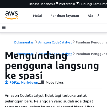
Bahasa Indonesia
Preferensi
Hubungi Kami
Ump
Mulai
Panduan layanan
Alat devel
Dokumentasi
Amazon CodeCatalyst
Panduan Penggun
Mengundang
Dokumentasi
Amazon CodeCatalyst
Panduan Penggun
pengguna langsung
ke spasi
PDF
Markdown
Mode fokus
Amazon CodeCatalyst tidak lagi terbuka untuk
pelanggan baru. Pelanggan yang sudah ada dapat
terus menggunakan layanan ini seperti biasa. Lihat