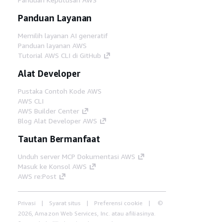
Panduan Layanan
Memilih layanan AI generatif
Panduan layanan AWS
Tutorial AWS CLI di GitHub
Alat Developer
Pustaka Contoh Kode AWS
AWS CLI
AWS Builder Center
Blog Alat Developer AWS
Tautan Bermanfaat
Unduh server MCP Dokumentasi AWS
Masuk ke Konsol AWS
AWS re:Post
Privasi
Syarat situs
Preferensi cookie
©
2026, Amazon Web Services, Inc. atau afiliasinya.