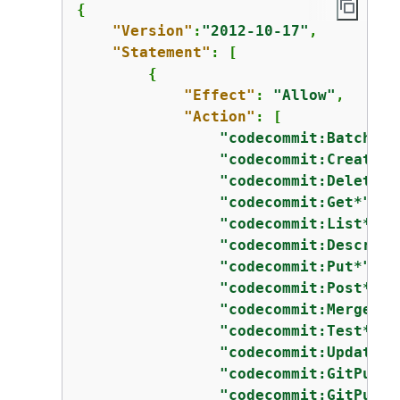
{
"Version"
:
"2012-10-17"
,

"Statement"
: [

{
"Effect"
: 
"Allow"
,

"Action"
: [

"codecommit:BatchGet
"codecommit:Create*"
"codecommit:DeleteBr
"codecommit:Get*"
,

"codecommit:List*"
,

"codecommit:Describe
"codecommit:Put*"
,

"codecommit:Post*"
,

"codecommit:Merge*"
,

"codecommit:Test*"
,

"codecommit:Update*"
"codecommit:GitPull"
"codecommit:GitPush"