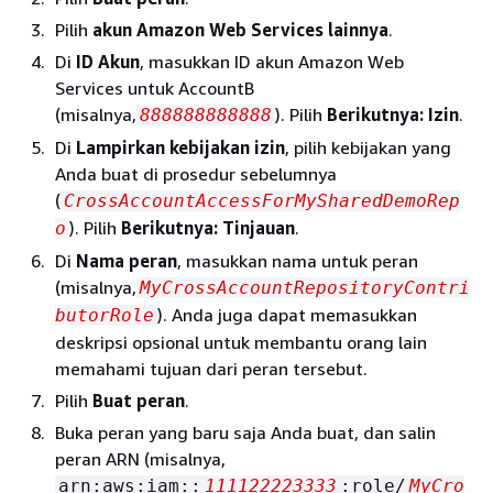
Pilih
akun Amazon Web Services lainnya
.
Di
ID Akun
, masukkan ID akun Amazon Web
Services untuk AccountB
(misalnya,
). Pilih
Berikutnya: Izin
.
888888888888
Di
Lampirkan kebijakan izin
, pilih kebijakan yang
Anda buat di prosedur sebelumnya
(
CrossAccountAccessForMySharedDemoRep
). Pilih
Berikutnya: Tinjauan
.
o
Di
Nama peran
, masukkan nama untuk peran
(misalnya,
MyCrossAccountRepositoryContri
). Anda juga dapat memasukkan
butorRole
deskripsi opsional untuk membantu orang lain
memahami tujuan dari peran tersebut.
Pilih
Buat peran
.
Buka peran yang baru saja Anda buat, dan salin
peran ARN (misalnya,
arn:aws:iam::
111122223333
:role/
MyCro