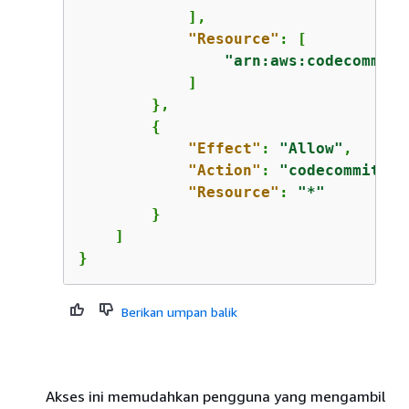
            ],

"Resource"
: [

"arn:aws:codecommit:
            ]

        },

{
"Effect"
: 
"Allow"
,

"Action"
: 
"codecommit:Li
"Resource"
: 
"*"
        }

    ]

}
Berikan umpan balik
Akses ini memudahkan pengguna yang mengambil