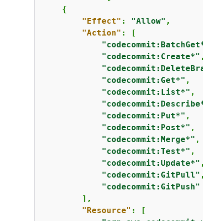
{
"Effect"
: 
"Allow"
,

"Action"
: [

"codecommit:BatchGet*"
,

"codecommit:Create*"
,

"codecommit:DeleteBranch
"codecommit:Get*"
,

"codecommit:List*"
,

"codecommit:Describe*"
,

"codecommit:Put*"
,

"codecommit:Post*"
,

"codecommit:Merge*"
,

"codecommit:Test*"
,

"codecommit:Update*"
,

"codecommit:GitPull"
,

"codecommit:GitPush"
        ],

"Resource"
: [
