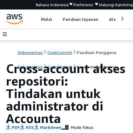
Bahasa Indonesia
Preferensi
Hubungi Kami
Ump
Mulai
Panduan layanan
Alat devel
Dokumentasi
CodeCommit
Panduan Pengguna
Cross-account akses
Dokumentasi
CodeCommit
Panduan Pengguna
repositori:
Tindakan untuk
administrator di
Accounta
PDF
RSS
Markdown
Mode fokus