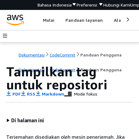
Bahasa Indonesia
Preferensi
Hubungi Kami
Ump
Mulai
Panduan layanan
Alat devel
Dokumentasi
CodeCommit
Panduan Pengguna
Tampilkan tag
Dokumentasi
CodeCommit
Panduan Pengguna
untuk repositori
PDF
RSS
Markdown
Mode fokus
Di halaman ini
Terjemahan disediakan oleh mesin penerjemah. Jika