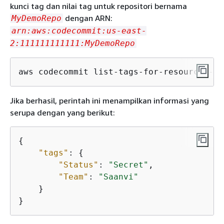
kunci tag dan nilai tag untuk repositori bernama
dengan ARN:
MyDemoRepo
arn:aws:codecommit:us-east-
2:111111111111:MyDemoRepo
aws codecommit list-tags-for-resource --r
Jika berhasil, perintah ini menampilkan informasi yang
serupa dengan yang berikut:
{
"tags"
: 
{
"Status"
: 
"Secret"
,

"Team"
: 
"Saanvi"
    }

}