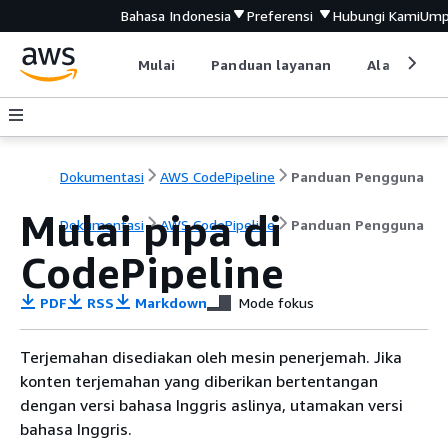
Bahasa Indonesia
Preferensi
Hubungi Kami
Ump
Mulai
Panduan layanan
Alat devel
Dokumentasi
AWS CodePipeline
Panduan Pengguna
Mulai pipa di
Dokumentasi
AWS CodePipeline
Panduan Pengguna
CodePipeline
PDF
RSS
Markdown
Mode fokus
Terjemahan disediakan oleh mesin penerjemah. Jika
konten terjemahan yang diberikan bertentangan
dengan versi bahasa Inggris aslinya, utamakan versi
bahasa Inggris.