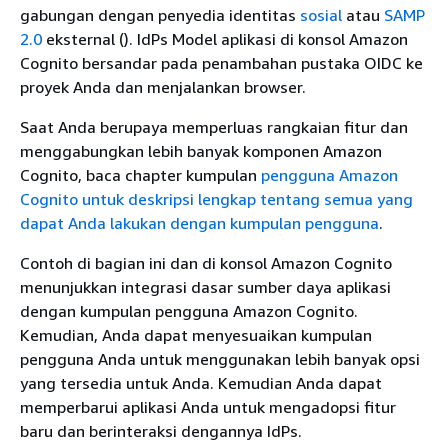
gabungan dengan penyedia identitas
sosial
atau
SAMP
2.0
eksternal (). IdPs Model aplikasi di konsol Amazon
Cognito bersandar pada penambahan pustaka OIDC ke
proyek Anda dan menjalankan browser.
Saat Anda berupaya memperluas rangkaian fitur dan
menggabungkan lebih banyak komponen Amazon
Cognito, baca chapter kumpulan
pengguna Amazon
Cognito untuk deskripsi lengkap tentang semua yang
dapat Anda lakukan dengan kumpulan pengguna
.
Contoh di bagian ini dan di konsol Amazon Cognito
menunjukkan integrasi dasar sumber daya aplikasi
dengan kumpulan pengguna Amazon Cognito.
Kemudian, Anda dapat menyesuaikan kumpulan
pengguna Anda untuk menggunakan lebih banyak opsi
yang tersedia untuk Anda. Kemudian Anda dapat
memperbarui aplikasi Anda untuk mengadopsi fitur
baru dan berinteraksi dengannya IdPs.