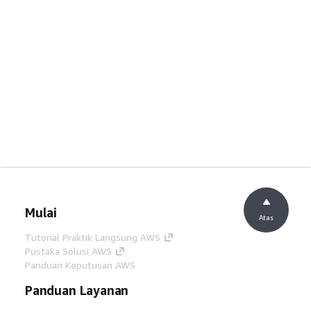
Mulai
Atas
Tutorial Praktik Langsung AWS
Pustaka Solusi AWS
Panduan Keputusan AWS
Panduan Layanan