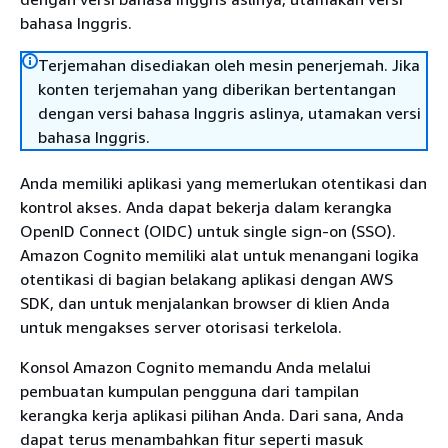
bahasa Inggris.
Terjemahan disediakan oleh mesin penerjemah. Jika
konten terjemahan yang diberikan bertentangan
dengan versi bahasa Inggris aslinya, utamakan versi
bahasa Inggris.
Anda memiliki aplikasi yang memerlukan otentikasi dan
kontrol akses. Anda dapat bekerja dalam kerangka
OpenID Connect (OIDC) untuk single sign-on (SSO).
Amazon Cognito memiliki alat untuk menangani logika
otentikasi di bagian belakang aplikasi dengan AWS
SDK, dan untuk menjalankan browser di klien Anda
untuk mengakses server otorisasi terkelola.
Konsol Amazon Cognito memandu Anda melalui
pembuatan kumpulan pengguna dari tampilan
kerangka kerja aplikasi pilihan Anda. Dari sana, Anda
dapat terus menambahkan fitur seperti masuk