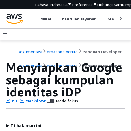
Bahasa Indonesia
Preferensi
Hubungi Kami
Ump
Mulai
Panduan layanan
Alat devel
Dokumentasi
Amazon Cognito
Panduan Developer
Menyiapkan Google
Dokumentasi
Amazon Cognito
Panduan Developer
sebagai kumpulan
identitas iDP
PDF
Markdown
Mode fokus
Di halaman ini