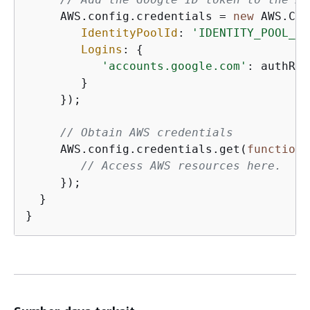
     AWS.config.credentials = 
new
 AWS.Cog
IdentityPoolId
: 
'IDENTITY_POOL_ID
Logins
: 
{
'accounts.google.com'
: authRes
        }

     });

// Obtain AWS credentials
     AWS.config.credentials.get(
function
(
// Access AWS resources here.
     });

  }

}