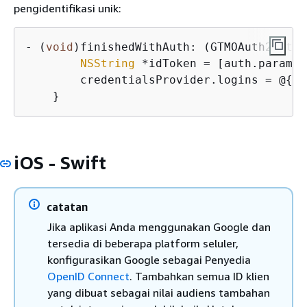
pengidentifikasi unik:
- (
void
)finishedWithAuth: (GTMOAuth2Authe
NSString
 *idToken = [auth.paramet
        credentialsProvider.logins = @
{
 @
iOS - Swift
catatan
Jika aplikasi Anda menggunakan Google dan
tersedia di beberapa platform seluler,
konfigurasikan Google sebagai Penyedia
OpenID Connect
. Tambahkan semua ID klien
yang dibuat sebagai nilai audiens tambahan