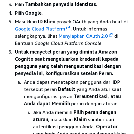
Pilih
Tambahkan penyedia identitas
.
Pilih
Google
.
Masukkan
ID Klien
proyek OAuth yang Anda buat di
Google Cloud Platform
. Untuk informasi
selengkapnya, lihat
Menyiapkan OAuth 2.0
di
Bantuan
Google Cloud Platform Console
.
Untuk menyetel peran yang diminta Amazon
Cognito saat mengeluarkan kredensil kepada
pengguna yang telah mengautentikasi dengan
penyedia ini, konfigurasikan setelan Peran.
Anda dapat menetapkan pengguna dari IDP
tersebut peran
Default
yang Anda atur saat
mengonfigurasi peran
Terautentikasi, atau
Anda
dapat Memilih
peran dengan aturan.
Jika Anda memilih
Pilih peran dengan
aturan
, masukkan
Klaim
sumber dari
autentikasi pengguna Anda,
Operator
yang ingin Anda bandingkan dengan klaim,