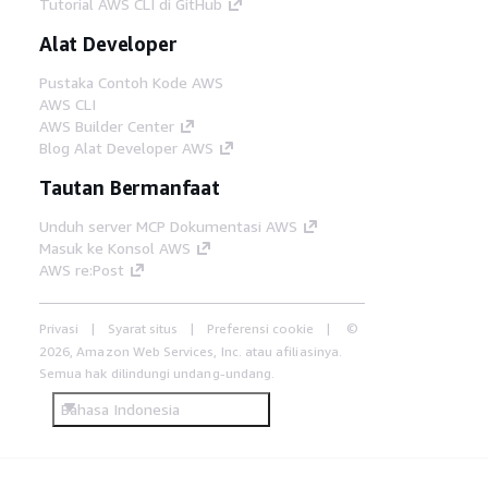
Tutorial AWS CLI di GitHub
Alat Developer
Pustaka Contoh Kode AWS
AWS CLI
AWS Builder Center
Blog Alat Developer AWS
Tautan Bermanfaat
Unduh server MCP Dokumentasi AWS
Masuk ke Konsol AWS
AWS re:Post
Privasi
Syarat situs
Preferensi cookie
©
2026, Amazon Web Services, Inc. atau afiliasinya.
Semua hak dilindungi undang-undang.
Bahasa Indonesia