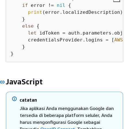
if
 error 
!=
nil
{
print
(error.localizedDescription)

    }

else
{
let
 idToken 
=
 auth.parameters.objec
      credentialsProvider.logins 
=
 [
AWSCo
    }

}
JavaScript
catatan
Jika aplikasi Anda menggunakan Google dan
tersedia di beberapa platform seluler, Anda
harus mengonfigurasi Google sebagai