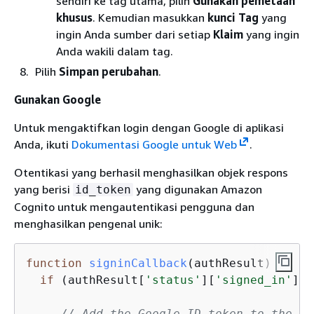
sendiri ke tag utama, pilih
Gunakan pemetaan
khusus
. Kemudian masukkan
kunci Tag
yang
ingin Anda sumber dari setiap
Klaim
yang ingin
Anda wakili dalam tag.
Pilih
Simpan perubahan
.
Gunakan Google
Untuk mengaktifkan login dengan Google di aplikasi
Anda, ikuti
Dokumentasi Google untuk Web
.
Otentikasi yang berhasil menghasilkan objek respons
yang berisi
yang digunakan Amazon
id_token
Cognito untuk mengautentikasi pengguna dan
menghasilkan pengenal unik:
function
signinCallback
(
authResult
) 
{
if
 (authResult[
'status'
][
'signed_in'
]) 
// Add the Google ID token to the Am