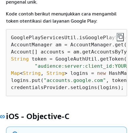
pengenal unik.
Kode contoh berikut menunjukkan cara mengambil
token otentikasi dari layanan Google Play:
GooglePlayServicesUtil.isGooglePlayServic
AccountManager am = AccountManager.get(
th
String
 token = GoogleAuthUtil.getToken(ge
"audience:server:client_id:YOUR_G
Map
<
String
, 
String
> logins = 
new
 HashMap<
logins.put(
"accounts.google.com"
, token);

iOS - Objective-C