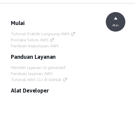
Mulai
Atas
Tutorial Praktik Langsung AWS
Pustaka Solusi AWS
Panduan Keputusan AWS
Panduan Layanan
Memilih layanan AI generatif
Panduan layanan AWS
Tutorial AWS CLI di GitHub
Alat Developer
Pustaka Contoh Kode AWS
AWS CLI
AWS Builder Center
Blog Alat Developer AWS
Tautan Bermanfaat