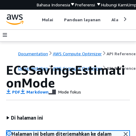
Bahasa Indonesia
Preferensi
Hubungi Kami
Ump
Mulai
Panduan layanan
Alat devel
Documentation
AWS Compute Optimizer
API Reference
ECSSavingsEstimati
Documentation
AWS Compute Optimizer
API Reference
onMode
PDF
Markdown
Mode fokus
Di halaman ini
Halaman ini belum diterjemahkan ke dalam