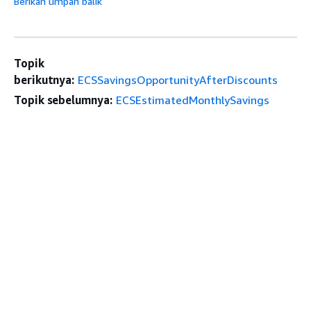
Berikan umpan balik
Topik
berikutnya:
ECSSavingsOpportunityAfterDiscounts
Topik sebelumnya:
ECSEstimatedMonthlySavings