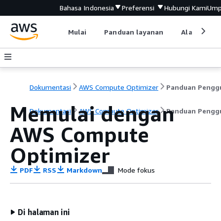
Bahasa Indonesia
Preferensi
Hubungi Kami
Ump
Mulai
Panduan layanan
Alat devel
Dokumentasi
AWS Compute Optimizer
Memulai dengan
Dokumentasi
AWS Compute Optimizer
Panduan Pengg
AWS Compute
Optimizer
PDF
RSS
Markdown
Mode fokus
Di halaman ini