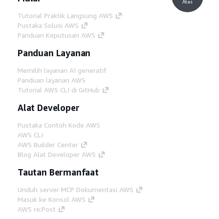
Atas
Tutorial Praktik Langsung AWS
Pustaka Solusi AWS
Panduan Keputusan AWS
Panduan Layanan
Memilih layanan AI generatif
Panduan layanan AWS
Tutorial AWS CLI di GitHub
Alat Developer
Pustaka Contoh Kode AWS
AWS CLI
AWS Builder Center
Blog Alat Developer AWS
Tautan Bermanfaat
Unduh server MCP Dokumentasi AWS
Masuk ke Konsol AWS
AWS re:Post