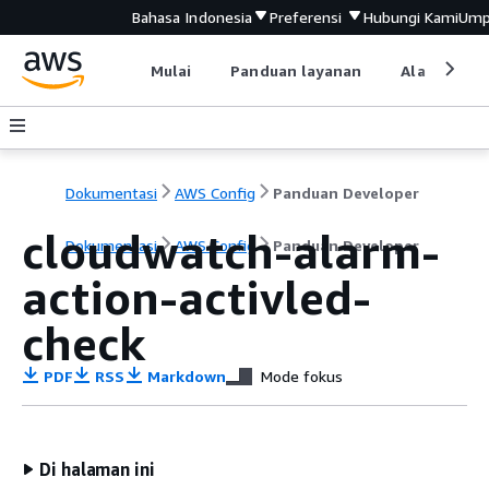
Bahasa Indonesia
Preferensi
Hubungi Kami
Ump
Mulai
Panduan layanan
Alat devel
Dokumentasi
AWS Config
Panduan Developer
cloudwatch-alarm-
Dokumentasi
AWS Config
Panduan Developer
action-activled-
check
PDF
RSS
Markdown
Mode fokus
Di halaman ini