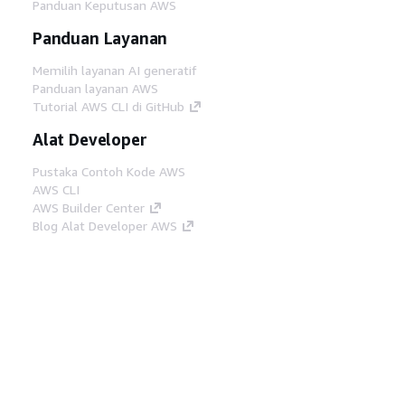
Panduan Keputusan AWS
Panduan Layanan
Memilih layanan AI generatif
Panduan layanan AWS
Tutorial AWS CLI di GitHub
Alat Developer
Pustaka Contoh Kode AWS
AWS CLI
AWS Builder Center
Blog Alat Developer AWS
Tautan Bermanfaat
Unduh server MCP Dokumentasi AWS
Masuk ke Konsol AWS
AWS re:Post
Privasi
Syarat situs
Preferensi cookie
©
2026, Amazon Web Services, Inc. atau afiliasinya.