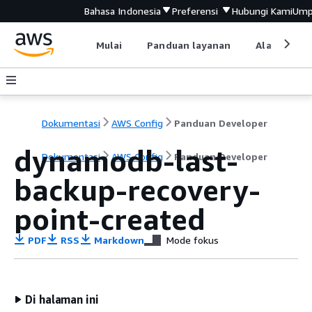
Bahasa Indonesia
Preferensi
Hubungi Kami
Ump
Mulai
Panduan layanan
Alat devel
Dokumentasi
AWS Config
Panduan Developer
dynamodb-last-
Dokumentasi
AWS Config
Panduan Developer
backup-recovery-
point-created
PDF
RSS
Markdown
Mode fokus
Di halaman ini