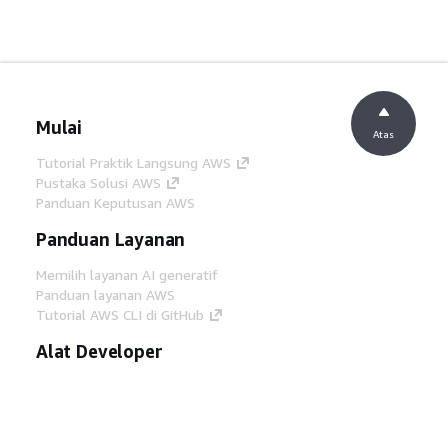
Mulai
Atas
Tutorial Praktik Langsung AWS
Pustaka Solusi AWS
Panduan Keputusan AWS
Panduan Layanan
Memilih layanan AI generatif
Panduan layanan AWS
Tutorial AWS CLI di GitHub
Alat Developer
Pustaka Contoh Kode AWS
AWS CLI
AWS Builder Center
Blog Alat Developer AWS