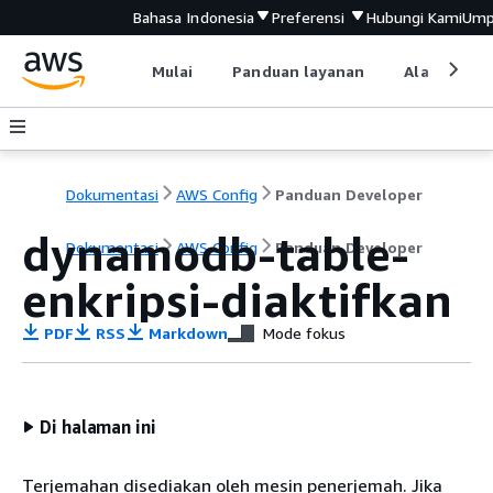
Bahasa Indonesia
Preferensi
Hubungi Kami
Ump
Mulai
Panduan layanan
Alat devel
Dokumentasi
AWS Config
Panduan Developer
dynamodb-table-
Dokumentasi
AWS Config
Panduan Developer
enkripsi-diaktifkan
PDF
RSS
Markdown
Mode fokus
Di halaman ini
Terjemahan disediakan oleh mesin penerjemah. Jika