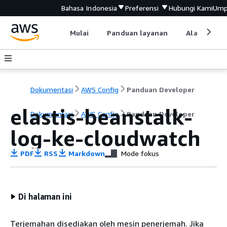
Bahasa Indonesia
Preferensi
Hubungi Kami
Ump
Mulai
Panduan layanan
Alat devel
Dokumentasi
AWS Config
Panduan Developer
elastis-beanstalk-
Dokumentasi
AWS Config
Panduan Developer
log-ke-cloudwatch
PDF
RSS
Markdown
Mode fokus
Di halaman ini
Terjemahan disediakan oleh mesin penerjemah. Jika