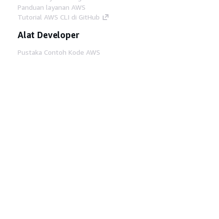
Panduan layanan AWS
Tutorial AWS CLI di GitHub
Alat Developer
Pustaka Contoh Kode AWS
AWS CLI
AWS Builder Center
Blog Alat Developer AWS
Tautan Bermanfaat
Unduh server MCP Dokumentasi AWS
Masuk ke Konsol AWS
AWS re:Post
Privasi
Syarat situs
Preferensi cookie
©
2026, Amazon Web Services, Inc. atau afiliasinya.
Semua hak dilindungi undang-undang.
Bahasa Indonesia