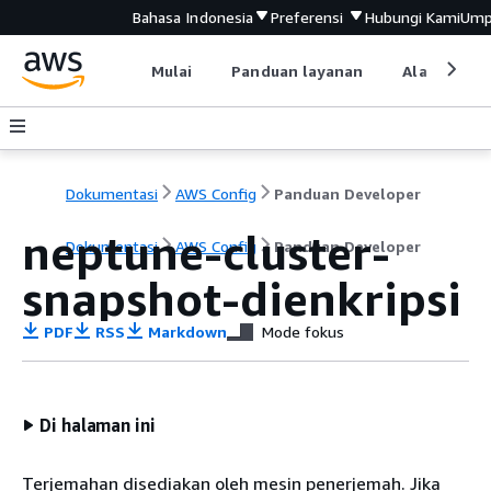
Bahasa Indonesia
Preferensi
Hubungi Kami
Ump
Mulai
Panduan layanan
Alat devel
Dokumentasi
AWS Config
Panduan Developer
neptune-cluster-
Dokumentasi
AWS Config
Panduan Developer
snapshot-dienkripsi
PDF
RSS
Markdown
Mode fokus
Di halaman ini
Terjemahan disediakan oleh mesin penerjemah. Jika