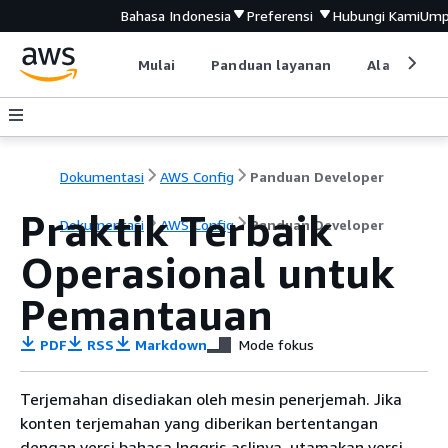
Bahasa Indonesia
Preferensi
Hubungi Kami
Ump
Mulai
Panduan layanan
Alat devel
Dokumentasi
AWS Config
Panduan Developer
Praktik Terbaik
Dokumentasi
AWS Config
Panduan Developer
Operasional untuk
Pemantauan
PDF
RSS
Markdown
Mode fokus
Terjemahan disediakan oleh mesin penerjemah. Jika
konten terjemahan yang diberikan bertentangan
dengan versi bahasa Inggris aslinya, utamakan versi