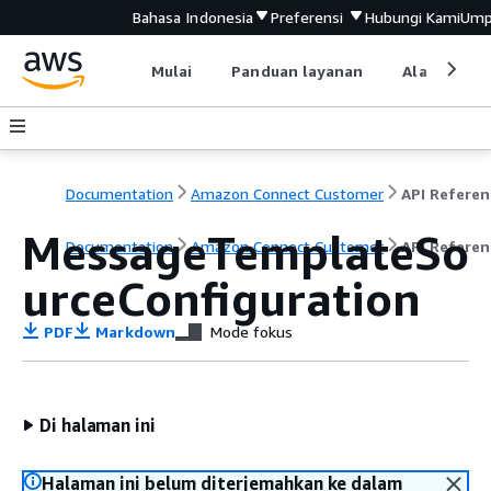
Bahasa Indonesia
Preferensi
Hubungi Kami
Ump
Mulai
Panduan layanan
Alat devel
Documentation
Amazon Connect Customer
API Referen
MessageTemplateSo
Documentation
Amazon Connect Customer
API Referen
urceConfiguration
PDF
Markdown
Mode fokus
Di halaman ini
Halaman ini belum diterjemahkan ke dalam