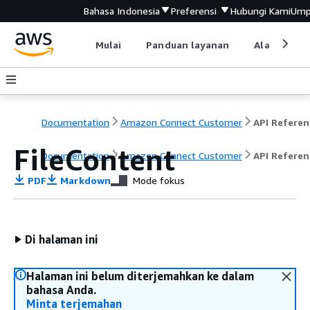
Bahasa Indonesia
Preferensi
Hubungi Kami
Ump
Mulai
Panduan layanan
Alat devel
Documentation
Amazon Connect Customer
API Referen
FileContent
Documentation
Amazon Connect Customer
API Referen
PDF
Markdown
Mode fokus
Di halaman ini
Halaman ini belum diterjemahkan ke dalam
bahasa Anda.
Minta terjemahan