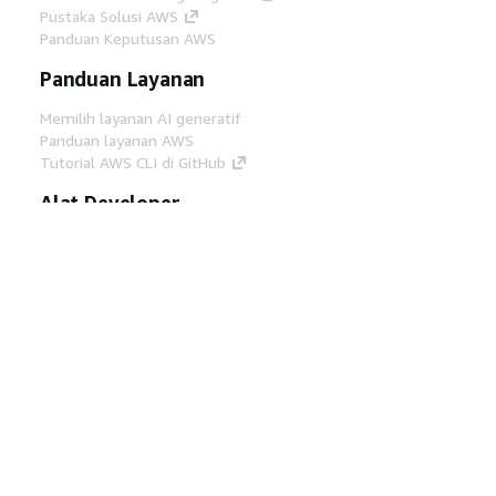
Pustaka Solusi AWS
Panduan Keputusan AWS
Panduan Layanan
Memilih layanan AI generatif
Panduan layanan AWS
Tutorial AWS CLI di GitHub
Alat Developer
Pustaka Contoh Kode AWS
AWS CLI
AWS Builder Center
Blog Alat Developer AWS
Tautan Bermanfaat
Unduh server MCP Dokumentasi AWS
Masuk ke Konsol AWS
AWS re:Post
Privasi
Syarat situs
Preferensi cookie
©