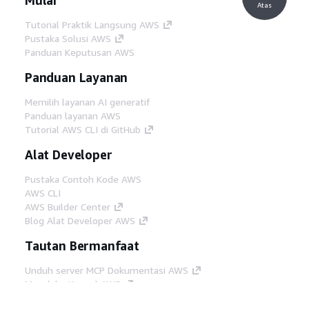
Atas
Tutorial Praktik Langsung AWS
Pustaka Solusi AWS
Panduan Keputusan AWS
Panduan Layanan
Memilih layanan AI generatif
Panduan layanan AWS
Tutorial AWS CLI di GitHub
Alat Developer
Pustaka Contoh Kode AWS
AWS CLI
AWS Builder Center
Blog Alat Developer AWS
Tautan Bermanfaat
Unduh server MCP Dokumentasi AWS
Masuk ke Konsol AWS
AWS re:Post