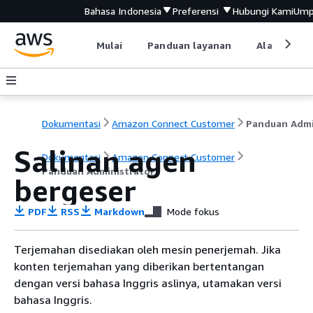
Bahasa Indonesia
Preferensi
Hubungi Kami
Ump
Mulai
Panduan layanan
Alat devel
Dokumentasi
Amazon Connect Customer
Salinan agen
Dokumentasi
Amazon Connect Customer
Panduan Administrator
bergeser
PDF
RSS
Markdown
Mode fokus
Terjemahan disediakan oleh mesin penerjemah. Jika
konten terjemahan yang diberikan bertentangan
dengan versi bahasa Inggris aslinya, utamakan versi
bahasa Inggris.