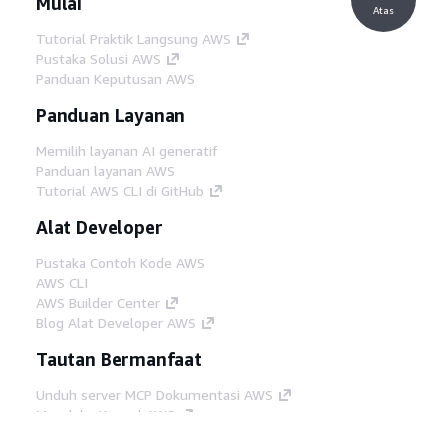
Mulai
Atas
Tutorial Praktik Langsung AWS
Pustaka Solusi AWS
Panduan Keputusan AWS
Panduan Layanan
Memilih layanan AI generatif
Panduan layanan AWS
Tutorial AWS CLI di GitHub
Alat Developer
Pustaka Contoh Kode AWS
AWS CLI
AWS Builder Center
Blog Alat Developer AWS
Tautan Bermanfaat
Unduh server MCP Dokumentasi AWS
Masuk ke Konsol AWS
AWS re:Post