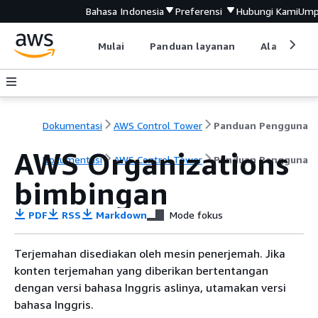
Bahasa Indonesia
Preferensi
Hubungi Kami
Ump
Mulai
Panduan layanan
Alat devel
Dokumentasi
AWS Control Tower
Panduan Pengguna
AWS Organizations
Dokumentasi
AWS Control Tower
Panduan Pengguna
bimbingan
PDF
RSS
Markdown
Mode fokus
Terjemahan disediakan oleh mesin penerjemah. Jika
konten terjemahan yang diberikan bertentangan
dengan versi bahasa Inggris aslinya, utamakan versi
bahasa Inggris.