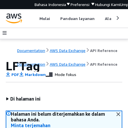
Bahasa Indonesia
Preferensi
Hubungi Kami
Ump
Mulai
Panduan layanan
Alat devel
Documentation
AWS Data Exchange
API Reference
LFTag
Documentation
AWS Data Exchange
API Reference
PDF
Markdown
Mode fokus
Di halaman ini
Halaman ini belum diterjemahkan ke dalam
bahasa Anda.
Minta terjemahan