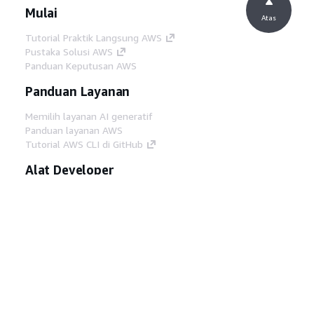
Mulai
Atas
Tutorial Praktik Langsung AWS
Pustaka Solusi AWS
Panduan Keputusan AWS
Panduan Layanan
Memilih layanan AI generatif
Panduan layanan AWS
Tutorial AWS CLI di GitHub
Alat Developer
Pustaka Contoh Kode AWS
AWS CLI
AWS Builder Center
Blog Alat Developer AWS
Tautan Bermanfaat
Unduh server MCP Dokumentasi AWS
Masuk ke Konsol AWS