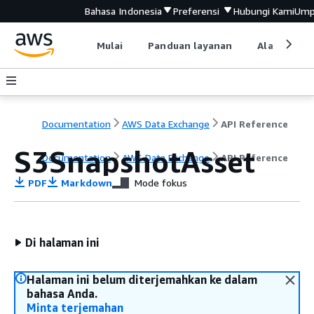
Bahasa Indonesia
Preferensi
Hubungi Kami
Ump
Mulai
Panduan layanan
Alat devel
Documentation
AWS Data Exchange
API Reference
S3SnapshotAsset
Documentation
AWS Data Exchange
API Reference
PDF
Markdown
Mode fokus
Di halaman ini
Halaman ini belum diterjemahkan ke dalam
bahasa Anda.
Minta terjemahan