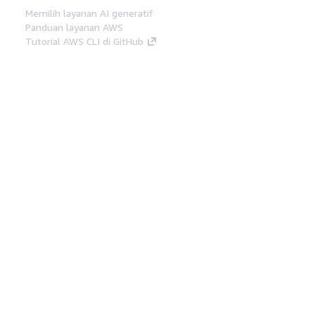
Memilih layanan AI generatif
Panduan layanan AWS
Tutorial AWS CLI di GitHub
Alat Developer
Pustaka Contoh Kode AWS
AWS CLI
AWS Builder Center
Blog Alat Developer AWS
Tautan Bermanfaat
Unduh server MCP Dokumentasi AWS
Masuk ke Konsol AWS
AWS re:Post
Privasi
Syarat situs
Preferensi cookie
©
2026, Amazon Web Services, Inc. atau afiliasinya.
Semua hak dilindungi undang-undang.
Bahasa Indonesia