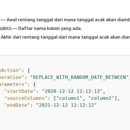
— Awal rentang tanggal dari mana tanggal acak akan diambi
— Daftar nama kolom yang ada.
umns
Akhir dari rentang tanggal dari mana tanggal acak akan diam
eAction"
: 
{
peration"
: 
"REPLACE_WITH_RANDOM_DATE_BETWEEN"
arameters"
: 
{
"startDate"
: 
"2020-12-12 12:12:12"
,

"sourceColumns"
: [
"column1"
, 
"column2"
],

"endDate"
: 
"2021-12-12 12:12:12"