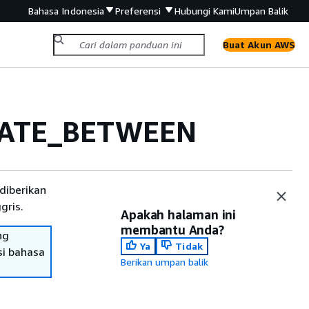
Bahasa Indonesia
Preferensi
Hubungi Kami
Umpan Balik
Buat Akun AWS
ATE_BETWEEN
diberikan
gris.
Apakah halaman ini
membantu Anda?
ng
Ya
Tidak
si bahasa
Berikan umpan balik