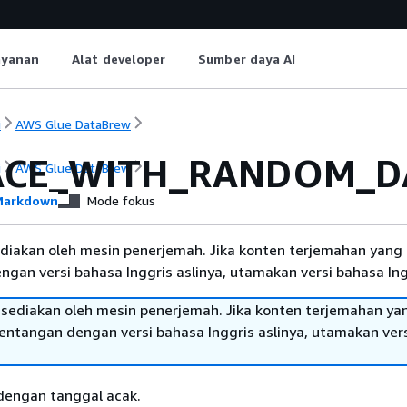
ayanan
Alat developer
Sumber daya AI
i
AWS Glue DataBrew
ACE_WITH_RANDOM_D
i
AWS Glue DataBrew
arkdown
Mode fokus
diakan oleh mesin penerjemah. Jika konten terjemahan yang 
gan versi bahasa Inggris aslinya, utamakan versi bahasa Ing
sediakan oleh mesin penerjemah. Jika konten terjemahan ya
tentangan dengan versi bahasa Inggris aslinya, utamakan ver
 dengan tanggal acak.