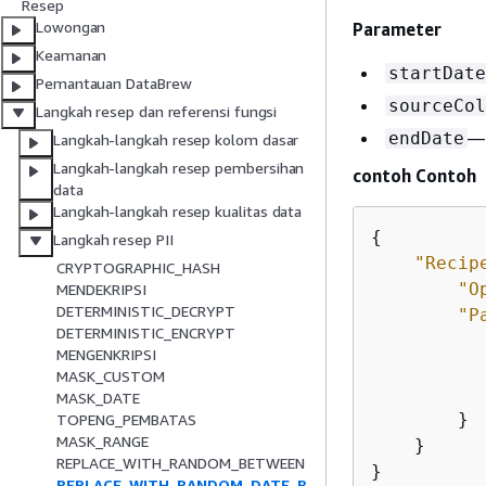
Resep
Lowongan
Parameter
Keamanan
startDate
Pemantauan DataBrew
sourceCol
Langkah resep dan referensi fungsi
— 
endDate
Langkah-langkah resep kolom dasar
Langkah-langkah resep pembersihan
contoh Contoh
data
Langkah-langkah resep kualitas data
{
Langkah resep PII
"Recip
CRYPTOGRAPHIC_HASH
"O
MENDEKRIPSI
DETERMINISTIC_DECRYPT
"P
DETERMINISTIC_ENCRYPT
MENGENKRIPSI
MASK_CUSTOM
MASK_DATE
        }

TOPENG_PEMBATAS
MASK_RANGE
    }

REPLACE_WITH_RANDOM_BETWEEN
}
REPLACE_WITH_RANDOM_DATE_B