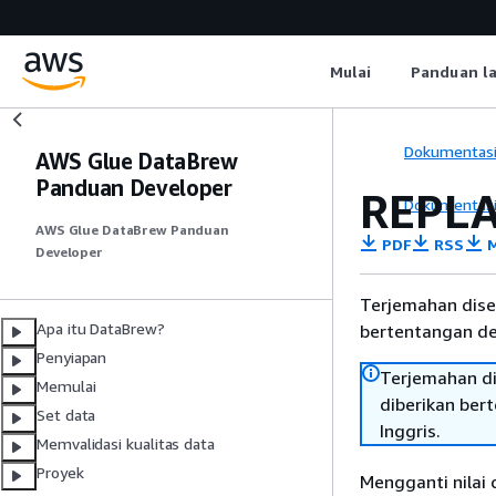
Mulai
Panduan l
Dokumentas
AWS Glue DataBrew
Panduan Developer
REPL
Dokumentas
AWS Glue DataBrew Panduan
PDF
RSS
M
Developer
Terjemahan dise
Apa itu DataBrew?
bertentangan den
Penyiapan
Terjemahan di
Memulai
diberikan ber
Set data
Inggris.
Memvalidasi kualitas data
Proyek
Mengganti nilai