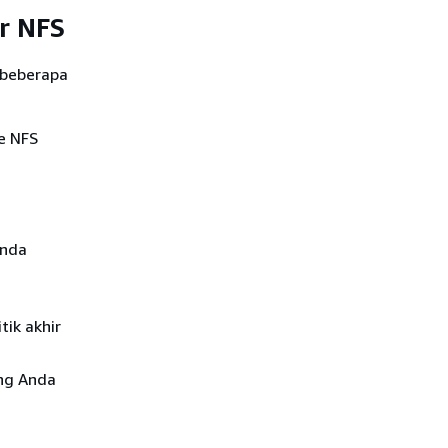
r NFS
 beberapa
le NFS
Anda
tik akhir
ng Anda