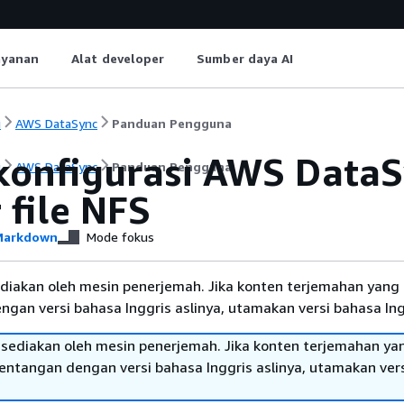
ayanan
Alat developer
Sumber daya AI
i
AWS DataSync
Panduan Pengguna
onfigurasi AWS DataS
i
AWS DataSync
Panduan Pengguna
 file NFS
arkdown
Mode fokus
diakan oleh mesin penerjemah. Jika konten terjemahan yang 
gan versi bahasa Inggris aslinya, utamakan versi bahasa Ing
sediakan oleh mesin penerjemah. Jika konten terjemahan ya
tentangan dengan versi bahasa Inggris aslinya, utamakan ver