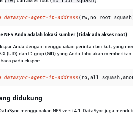
is (
) dan akses root (
):
rw
no_root_squash
h
datasync-agent-ip-address
(rw,no_root_squash
ile NFS Anda adalah lokasi sumber (tidak ada akses root)
ekspor Anda dengan menggunakan perintah berikut, yang m
IX (UID) dan ID grup (GID) yang Anda tahu akan memberikan i
baca pada ekspor:
h
datasync-agent-ip-address
(ro,all_squash,ano
yang didukung
 DataSync menggunakan NFS versi 4.1. DataSync juga mendu