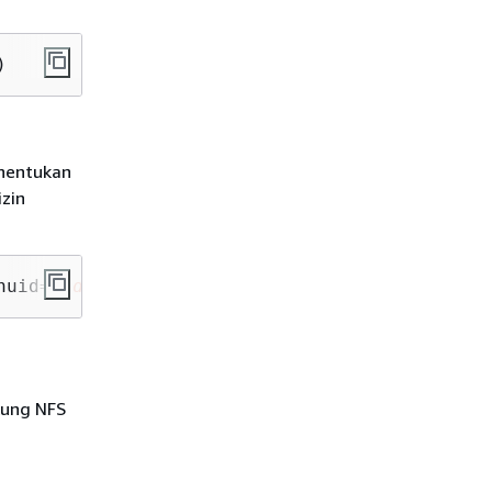
)
enentukan
zin
nuid=
uid
,anongid=
gid
)
kung NFS