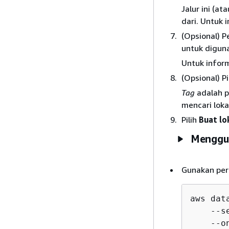
Jalur ini (a
dari. Untuk 
(Opsional) P
untuk diguna
Untuk inform
(Opsional) Pi
Tag
adalah p
mencari loka
Pilih
Buat lo
Menggun
Gunakan per
aws dat
    --s
    --o