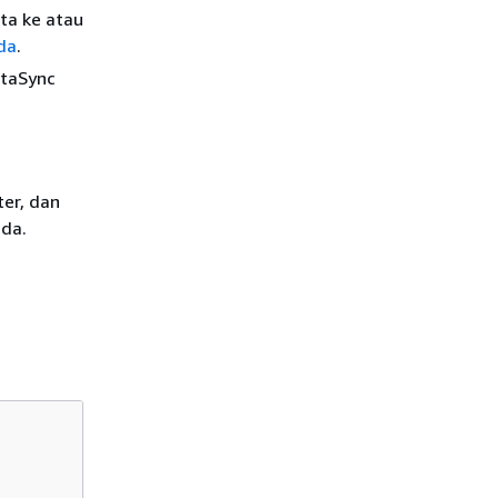
ata ke atau
da
.
ataSync
er, dan
nda.