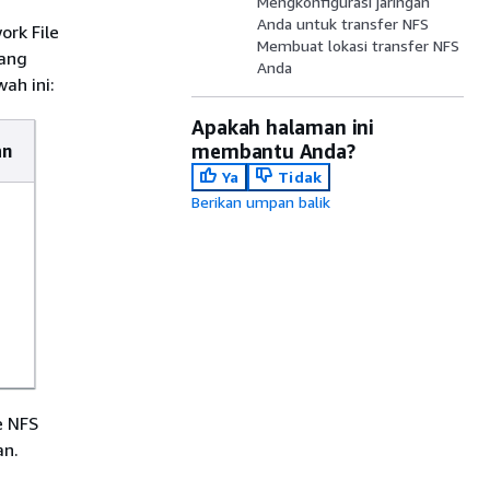
Mengkonfigurasi jaringan
Anda untuk transfer NFS
rk File
Membuat lokasi transfer NFS
yang
Anda
ah ini:
Apakah halaman ini
membantu Anda?
an
Ya
Tidak
Berikan umpan balik
e NFS
an.