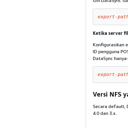
izin DataSync tul
export-pat
Ketika server f
Konfigurasikan 
ID pengguna POS
DataSync hanya-
export-pat
Versi NFS 
Secara default,
4.0 dan 3.x.