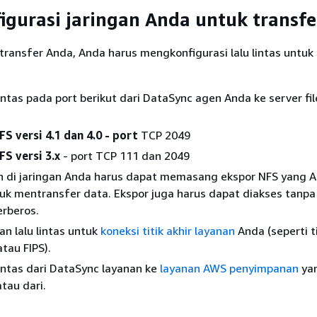
gurasi jaringan Anda untuk transfe
transfer Anda, Anda harus mengkonfigurasi lalu lintas untuk
 lintas pada port berikut dari DataSync agen Anda ke server fi
S versi 4.1 dan 4.0 - port
TCP 2049
S versi 3.x
- port TCP 111 dan 2049
ain di jaringan Anda harus dapat memasang ekspor NFS yang 
uk mentransfer data. Ekspor juga harus dapat diakses tanpa
erberos.
an lalu lintas untuk
koneksi titik akhir layanan
Anda (seperti ti
atau FIPS).
 lintas dari DataSync layanan ke
layanan AWS penyimpanan
ya
atau dari.