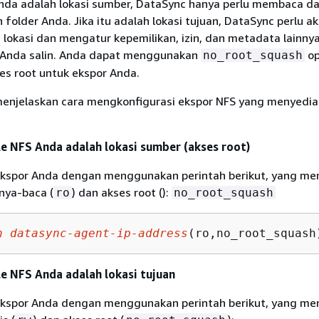
 Anda adalah lokasi sumber, DataSync hanya perlu membaca d
n folder Anda. Jika itu adalah lokasi tujuan, DataSync perlu a
 lokasi dan mengatur kepemilikan, izin, dan metadata lainnya
 Anda salin. Anda dapat menggunakan
op
no_root_squash
es root untuk ekspor Anda.
menjelaskan cara mengkonfigurasi ekspor NFS yang menyedia
ile NFS Anda adalah lokasi sumber (akses root)
ekspor Anda dengan menggunakan perintah berikut, yang me
nya-baca (
) dan akses root ():
ro
no_root_squash
h
datasync-agent-ip-address
(ro,no_root_squash
le NFS Anda adalah lokasi tujuan
ekspor Anda dengan menggunakan perintah berikut, yang me