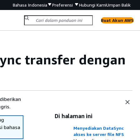
Bahasa Indonesia
Preferensi
Hubungi Kami
Umpan Balik
Buat Akun AWS
ync transfer dengan
diberikan
gris.
Di halaman ini
ng
si bahasa
Menyediakan DataSync
akses ke server file NFS