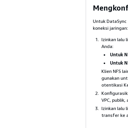
Mengkonfi
Untuk DataSync 
koneksi jaringan:
Izinkan lalu
Anda:
Untuk NF
Untuk NF
Klien NFS l
gunakan unt
otentikasi K
Konfigurasik
VPC, publik, 
Izinkan lalu
transfer ke 