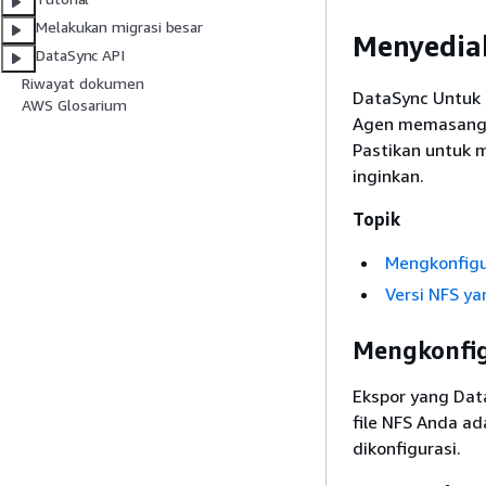
Melakukan migrasi besar
Menyediak
DataSync API
Riwayat dokumen
DataSync Untuk 
AWS Glosarium
Agen memasang e
Pastikan untuk
inginkan.
Topik
Mengkonfigu
Versi NFS y
Mengkonfig
Ekspor yang Dat
file NFS Anda ad
dikonfigurasi.