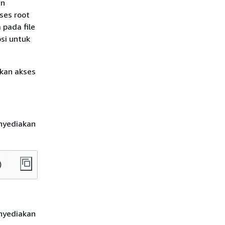
an
kses root
 pada file
si untuk
kan akses
nyediakan
)
nyediakan