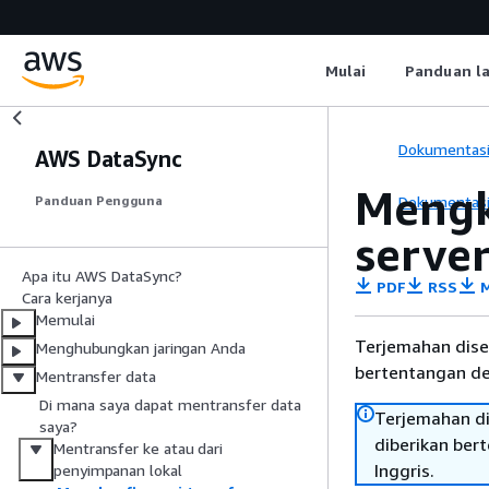
Mulai
Panduan l
Dokumentas
AWS DataSync
Mengk
Dokumentas
Panduan Pengguna
server
Apa itu AWS DataSync?
PDF
RSS
M
Cara kerjanya
Memulai
Terjemahan dise
Menghubungkan jaringan Anda
bertentangan den
Mentransfer data
Di mana saya dapat mentransfer data
Terjemahan di
saya?
diberikan ber
Mentransfer ke atau dari
Inggris.
penyimpanan lokal