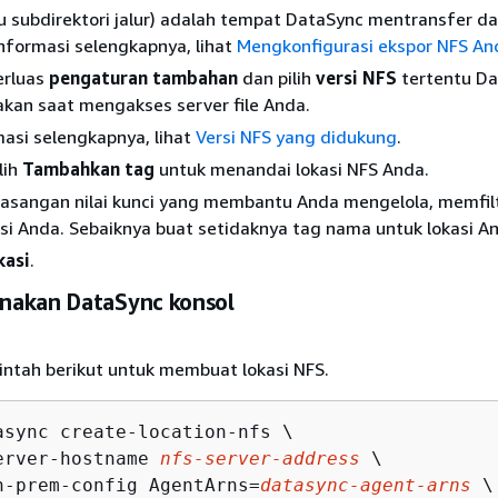
tau subdirektori jalur) adalah tempat DataSync mentransfer d
informasi selengkapnya, lihat
Mengkonfigurasi ekspor NFS An
erluas
pengaturan tambahan
dan pilih
versi NFS
tertentu D
kan saat mengakses server file Anda.
asi selengkapnya, lihat
Versi NFS yang didukung
.
lih
Tambahkan tag
untuk menandai lokasi NFS Anda.
asangan nilai kunci yang membantu Anda mengelola, memfilt
si Anda. Sebaiknya buat setidaknya tag nama untuk lokasi A
kasi
.
akan DataSync konsol
intah berikut untuk membuat lokasi NFS.
async create-location-nfs \

erver-hostname 
nfs-server-address
 \

n-prem-config AgentArns=
datasync-agent-arns
 \
