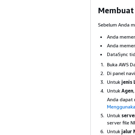
Membuat l
Sebelum Anda mul
Anda memerlu
Anda memer
DataSync tid
Buka AWS Da
Di panel navi
Untuk
jenis 
Untuk
Agen
Anda dapat m
Menggunaka
Untuk
serve
server file
Untuk
jalur