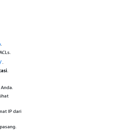
a
.
ACLs.
/
.
kasi
.
S Anda.
ihat
at IP dari
 pasang.