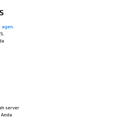
FS
c
agen
.
S.
da
ah server
e Anda