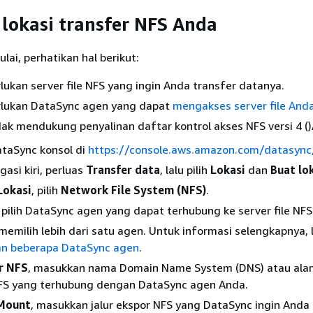
okasi transfer NFS Anda
ai, perhatikan hal berikut:
kan server file NFS yang ingin Anda transfer datanya.
lukan DataSync agen yang dapat
mengakses server file And
ak mendukung penyalinan daftar kontrol akses NFS versi 4 ()
taSync konsol di
https://console.aws.amazon.com/datasync
gasi kiri, perluas
Transfer data
, lalu pilih
Lokasi
dan
Buat lo
Lokasi
, pilih
Network File System (NFS)
.
, pilih DataSync agen yang dapat terhubung ke server file NF
emilih lebih dari satu agen. Untuk informasi selengkapnya, l
n beberapa DataSync agen
.
r NFS
, masukkan nama Domain Name System (DNS) atau alam
 NFS yang terhubung dengan DataSync agen Anda.
 Mount
, masukkan jalur ekspor NFS yang DataSync ingin Anda