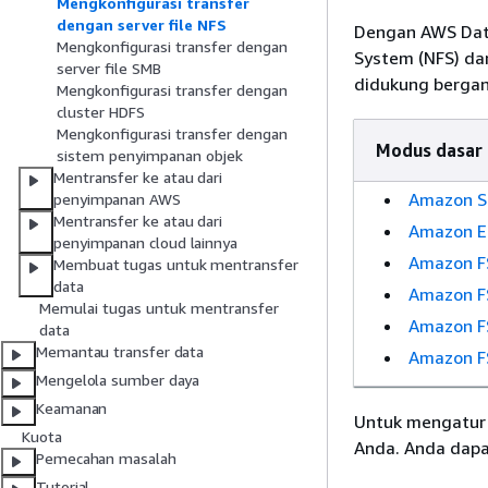
Mengkonfigurasi transfer
dengan server file NFS
Dengan AWS Data
Mengkonfigurasi transfer dengan
System (NFS) da
server file SMB
didukung bergan
Mengkonfigurasi transfer dengan
cluster HDFS
Mengkonfigurasi transfer dengan
Modus dasar
sistem penyimpanan objek
Mentransfer ke atau dari
Amazon S
penyimpanan AWS
Mentransfer ke atau dari
Amazon E
penyimpanan cloud lainnya
Amazon FS
Membuat tugas untuk mentransfer
data
Amazon FS
Memulai tugas untuk mentransfer
Amazon F
data
Memantau transfer data
Amazon F
Mengelola sumber daya
Keamanan
Untuk mengatur
Kuota
Anda. Anda dapa
Pemecahan masalah
Tutorial