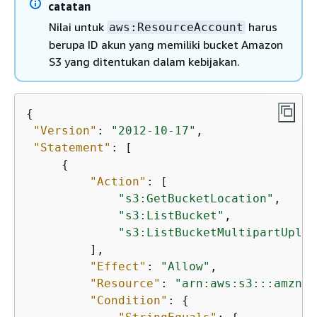
catatan
Nilai untuk
harus
aws:ResourceAccount
berupa ID akun yang memiliki bucket Amazon
S3 yang ditentukan dalam kebijakan.
{
"Version"
: 
"2012-10-17"
,

"Statement"
: [

{
"Action"
: [

"s3:GetBucketLocation"
,

"s3:ListBucket"
,

"s3:ListBucketMultipartUploa
         ],

"Effect"
: 
"Allow"
,

"Resource"
: 
"arn:aws:s3:::amzn-s
"Condition"
: 
{