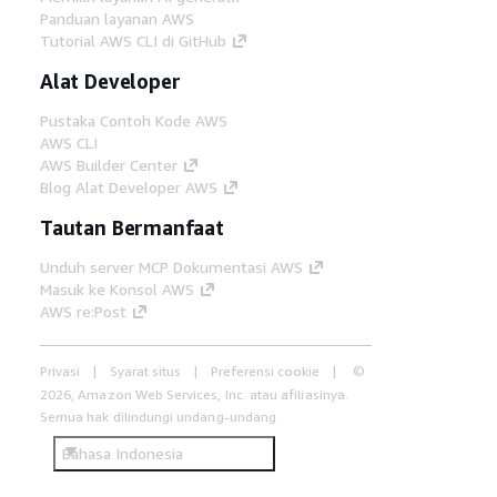
Panduan layanan AWS
Tutorial AWS CLI di GitHub
Alat Developer
Pustaka Contoh Kode AWS
AWS CLI
AWS Builder Center
Blog Alat Developer AWS
Tautan Bermanfaat
Unduh server MCP Dokumentasi AWS
Masuk ke Konsol AWS
AWS re:Post
Privasi
Syarat situs
Preferensi cookie
©
2026, Amazon Web Services, Inc. atau afiliasinya.
Semua hak dilindungi undang-undang.
Bahasa Indonesia