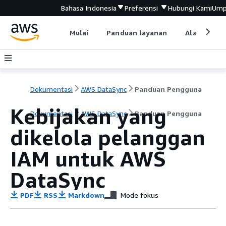
Bahasa Indonesia
Preferensi
Hubungi Kami
Ump
Mulai
Panduan layanan
Alat devel
Dokumentasi
AWS DataSync
Panduan Pengguna
Kebijakan yang
Dokumentasi
AWS DataSync
Panduan Pengguna
dikelola pelanggan
IAM untuk AWS
DataSync
PDF
RSS
Markdown
Mode fokus