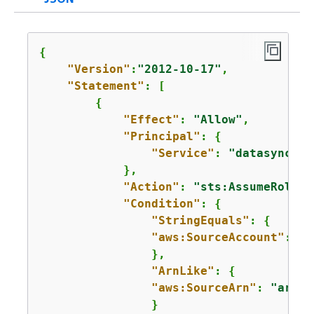
{
"Version"
:
"2012-10-17"
,

"Statement"
: [

{
"Effect"
: 
"Allow"
,

"Principal"
: 
{
"Service"
: 
"datasync.am
            },

"Action"
: 
"sts:AssumeRole"
,

"Condition"
: 
{
"StringEquals"
: 
{
"aws:SourceAccount"
: 
"
1
                },

"ArnLike"
: 
{
"aws:SourceArn"
: 
"arn:a
                }
