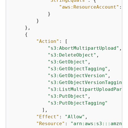
"StringEquals"
: 
{
"aws:ResourceAccount"
: 
"
             }

         }

     },

{
"Action"
: [

"s3:AbortMultipartUpload"
,

"s3:DeleteObject"
,

"s3:GetObject"
,

"s3:GetObjectTagging"
,

"s3:GetObjectVersion"
,

"s3:GetObjectVersionTagging"
"s3:ListMultipartUploadParts
"s3:PutObject"
,

"s3:PutObjectTagging"
           ],

"Effect"
: 
"Allow"
,

"Resource"
: 
"arn:aws:s3:::amzn-s