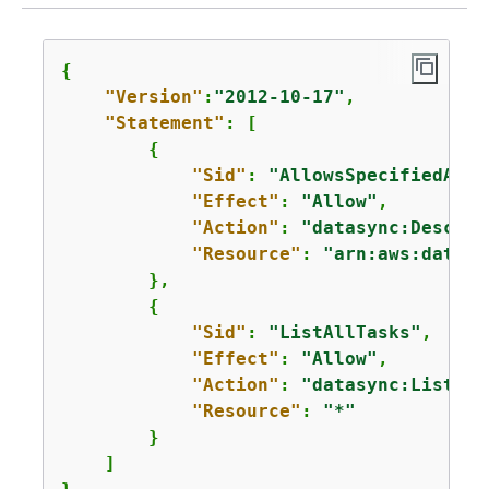
{
"Version"
:
"2012-10-17"
,

"Statement"
: [

{
"Sid"
: 
"AllowsSpecifiedActi
"Effect"
: 
"Allow"
,

"Action"
: 
"datasync:Describ
"Resource"
: 
"arn:aws:datasy
        },  

{
"Sid"
: 
"ListAllTasks"
,

"Effect"
: 
"Allow"
,

"Action"
: 
"datasync:ListTas
"Resource"
: 
"*"
        }

    ]    
