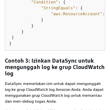
"Condition"
: 
{
"StringEquals"
: 
{
"aws:ResourceAccount"
: 
"
             }

         }

     }

 ]

}
Contoh 3: Izinkan DataSync untuk
mengunggah log ke grup CloudWatch
log
DataSync memerlukan izin untuk dapat mengunggah
log ke grup CloudWatch log Amazon Anda. Anda dapat
menggunakan grup CloudWatch log untuk memantau
dan men-debug tugas Anda.