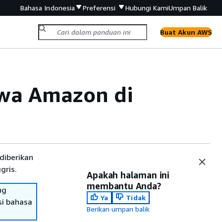
Bahasa Indonesia
Preferensi
Hubungi Kami
Umpan Balik
Buat Akun AWS
wa Amazon di
diberikan
gris.
Apakah halaman ini
membantu Anda?
ng
Ya
Tidak
si bahasa
Berikan umpan balik