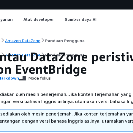
ayanan
Alat developer
Sumber daya AI
i
Amazon DataZone
Panduan Pengguna
tau DataZone peristi
i
Amazon DataZone
Panduan Pengguna
n EventBridge
arkdown
Mode fokus
diakan oleh mesin penerjemah. Jika konten terjemahan yang 
gan versi bahasa Inggris aslinya, utamakan versi bahasa Ing
sediakan oleh mesin penerjemah. Jika konten terjemahan ya
tentangan dengan versi bahasa Inggris aslinya, utamakan ver