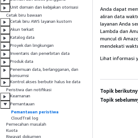
Unit domain dan kebijakan otorisasi
Anda dapat mema
Cetak biru bawaan
aliran data wakt
Cetak biru AWS layanan kustom
layanan Anda se
Akun terkait
Lambda dan Amaz
Katalog data
muncul di Amazo
Proyek dan lingkungan
mendekati wakt
Inventaris dan penerbitan data
Lihat informasi 
Produk data
Penemuan data, berlangganan, dan
konsumsi
Kontrol akses berbutir halus ke data
Peristiwa dan notifikasi
Topik berikutny
Keamanan
Topik sebelumn
Pemantauan
Pemantauan peristiwa
CloudTrail log
Pemecahan masalah
Kuota
Riwayat dokumen