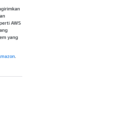
ngirimkan
dan
perti AWS
yang
tem yang
 Amazon
.