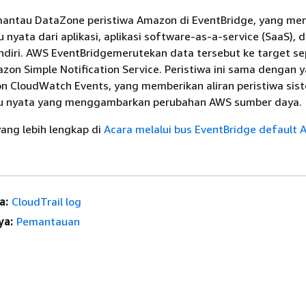
ntau DataZone peristiwa Amazon di EventBridge, yang me
u nyata dari aplikasi, aplikasi software-as-a-service (SaaS), 
ndiri. AWS EventBridgemerutekan data tersebut ke target se
on Simple Notification Service. Peristiwa ini sama dengan 
n CloudWatch Events, yang memberikan aliran peristiwa sis
u nyata yang menggambarkan perubahan AWS sumber daya.
yang lebih lengkap di
Acara melalui bus EventBridge default
a:
CloudTrail log
ya:
Pemantauan