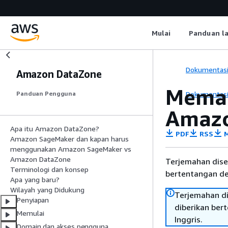
Mulai
Panduan l
Dokumentas
Amazon DataZone
Meman
Dokumentas
Panduan Pengguna
Amazo
Apa itu Amazon DataZone?
PDF
RSS
M
Amazon SageMaker dan kapan harus
menggunakan Amazon SageMaker vs
Amazon DataZone
Terjemahan dise
Terminologi dan konsep
bertentangan den
Apa yang baru?
Wilayah yang Didukung
Terjemahan di
Penyiapan
diberikan ber
Memulai
Inggris.
Domain dan akses pengguna